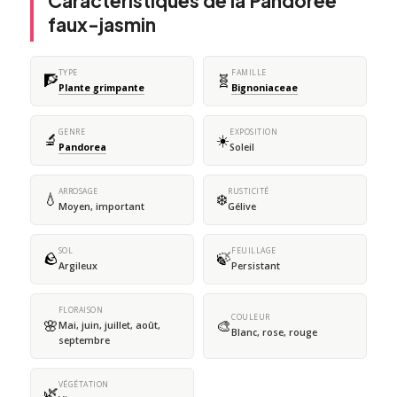
Caractéristiques de la Pandorée
faux-jasmin
TYPE
FAMILLE
🧗
🧬
Plante grimpante
Bignoniaceae
GENRE
EXPOSITION
🔬
☀️
Pandorea
Soleil
ARROSAGE
RUSTICITÉ
💧
❄️
Moyen, important
Gélive
SOL
FEUILLAGE
🪨
🍃
Argileux
Persistant
FLORAISON
COULEUR
🌸
🎨
Mai, juin, juillet, août,
Blanc, rose, rouge
septembre
VÉGÉTATION
🌿