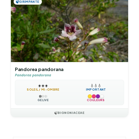
🍃
GRIMPANTE
Pandorea pandorana
Pandorea pandorana
☀️
☀️
☀️
💧
💧
💧
SOLEIL / MI-OMBRE
IMPORTANT
❄️
❄️
❄️
GÉLIVE
COULEURS
🍃
BIGNONIACEAE