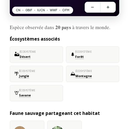
20 pays
Espèce observée dans
à travers le monde.
Écosystèmes associés
ÉCOSYSTÈME
ÉCOSYSTÈME
🏜️
🌲
Désert
Forêt
ÉCOSYSTÈME
ÉCOSYSTÈME
🌴
⛰️
Jungle
Montagne
ÉCOSYSTÈME
🦒
Savane
Faune sauvage partageant cet habitat