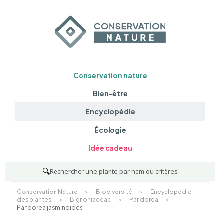
Conservation nature
Bien-être
Encyclopédie
Écologie
Idée cadeau
🔍
Rechercher une plante par nom ou critères
Conservation Nature
>
Biodiversité
>
Encyclopédie
des plantes
>
Bignoniaceae
>
Pandorea
>
Pandorea jasminoides