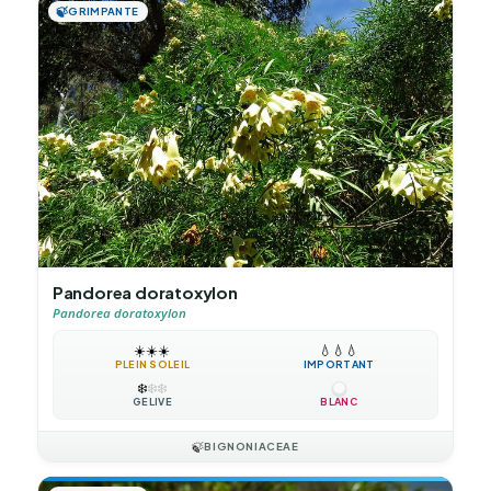
🍃
GRIMPANTE
Pandorea doratoxylon
Pandorea doratoxylon
☀️
☀️
☀️
💧
💧
💧
PLEIN SOLEIL
IMPORTANT
❄️
❄️
❄️
GÉLIVE
BLANC
🍃
BIGNONIACEAE