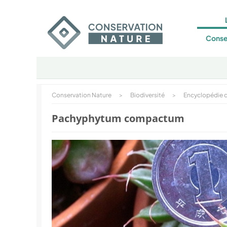
Conse
Conservation Nature
>
Biodiversité
>
Encyclopédie d
Pachyphytum compactum