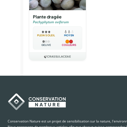
Plante dragée
Pachyphytum oviferum
☀️
☀️
☀️
💧
💧
💧
PLEIN SOLEIL
MOYEN
❄️
❄️
❄️
GÉLIVE
COULEURS
🍃
CRASSULACEAE
Conservation Nature est un projet de sensibilisation sur la nature, l'enviro
Nous proposons de nombreux articles afin que chacun puisse comprendre le