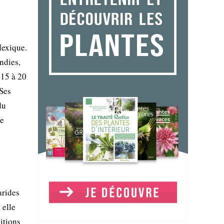
Mexique.
ndies,
 15 à 20
 Ses
du
de
arides
 elle
itions