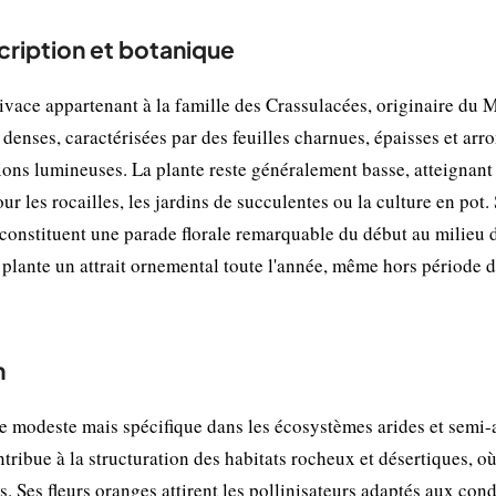
iption et botanique
ace appartenant à la famille des Crassulacées, originaire du 
denses, caractérisées par des feuilles charnues, épaisses et arro
ions lumineuses. La plante reste généralement basse, atteignant
ur les rocailles, les jardins de succulentes ou la culture en pot.
t constituent une parade florale remarquable du début au milieu 
e plante un attrait ornemental toute l'année, même hors période 
n
modeste mais spécifique dans les écosystèmes arides et semi-
tribue à la structuration des habitats rocheux et désertiques, où
. Ses fleurs oranges attirent les pollinisateurs adaptés aux cond