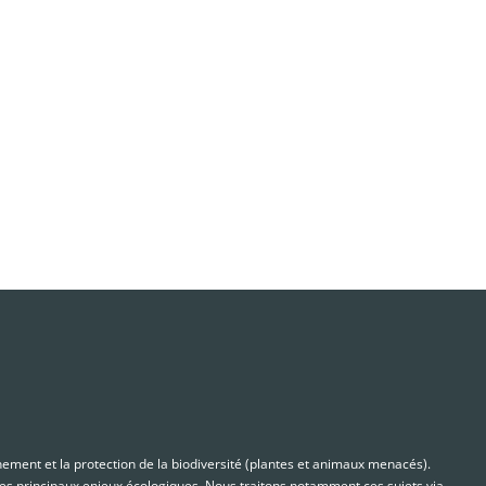
nnement et la protection de la biodiversité (plantes et animaux menacés).
s principaux enjeux écologiques. Nous traitons notamment ces sujets via