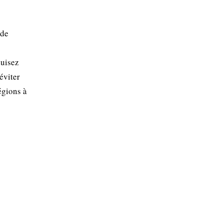
 de
duisez
éviter
régions à