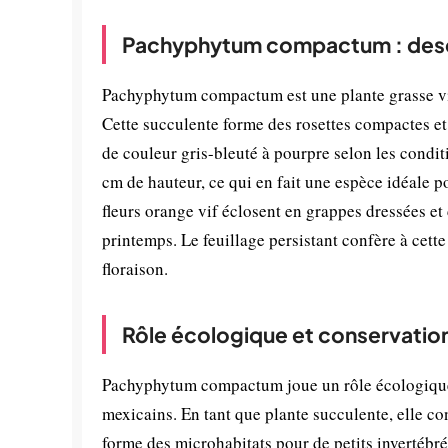
Pachyphytum compactum : descr
Pachyphytum compactum est une plante grasse viv
Cette succulente forme des rosettes compactes et 
de couleur gris-bleuté à pourpre selon les condit
cm de hauteur, ce qui en fait une espèce idéale po
fleurs orange vif éclosent en grappes dressées e
printemps. Le feuillage persistant confère à cett
floraison.
Rôle écologique et conservatio
Pachyphytum compactum joue un rôle écologique 
mexicains. En tant que plante succulente, elle con
forme des microhabitats pour de petits invertébrés