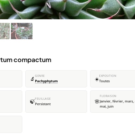
phytum compactum
GENRE
EXPOSITION
🔬
☀️
Pachyphytum
Toutes
FLORAISON
FEUILLAGE
🍃
🌸
Janvier, février, mars, 
Persistant
mai, juin