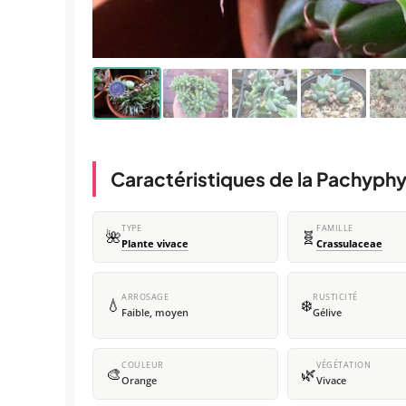
Caractéristiques de la Pachy
TYPE
FAMILLE
🌺
🧬
Plante vivace
Crassulaceae
ARROSAGE
RUSTICITÉ
💧
❄️
Faible, moyen
Gélive
COULEUR
VÉGÉTATION
🎨
🌿
Orange
Vivace