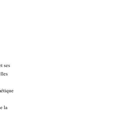
t ses
lles
métique
e la