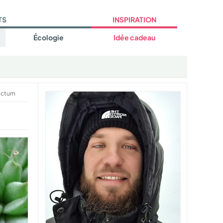
TS
INSPIRATION
Écologie
Idée cadeau
actum