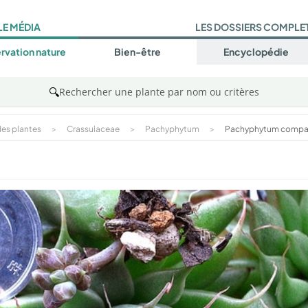
LE MÉDIA
LES DOSSIERS COMPLE
rvation nature
Bien-être
Encyclopédie
🔍
Rechercher une plante par nom ou critères
es plantes
>
Crassulaceae
>
Pachyphytum
>
Pachyphytum comp