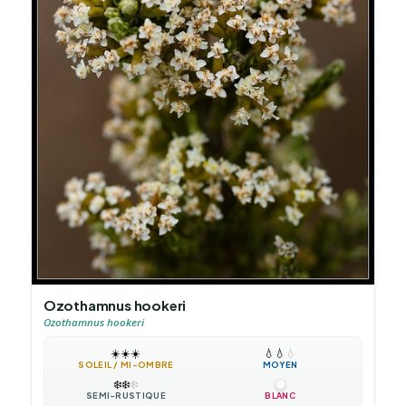
Ozothamnus hookeri
Ozothamnus hookeri
☀️
☀️
☀️
💧
💧
💧
SOLEIL / MI-OMBRE
MOYEN
❄️
❄️
❄️
SEMI-RUSTIQUE
BLANC