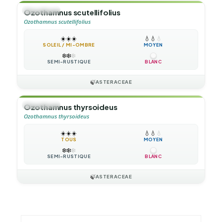
🌲
ARBUSTE
Ozothamnus scutellifolius
Ozothamnus scutellifolius
☀️
☀️
☀️
💧
💧
💧
SOLEIL / MI-OMBRE
MOYEN
❄️
❄️
❄️
SEMI-RUSTIQUE
BLANC
🍃
ASTERACEAE
🌲
ARBUSTE
Ozothamnus thyrsoideus
Ozothamnus thyrsoideus
☀️
☀️
☀️
💧
💧
💧
TOUS
MOYEN
❄️
❄️
❄️
SEMI-RUSTIQUE
BLANC
🍃
ASTERACEAE