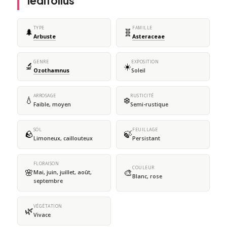
ledifolius
TYPE
FAMILLE
🌲
🧬
Arbuste
Asteraceae
GENRE
EXPOSITION
🔬
☀️
Ozothamnus
Soleil
ARROSAGE
RUSTICITÉ
💧
❄️
Faible, moyen
Semi-rustique
SOL
FEUILLAGE
🪨
🍃
Limoneux, caillouteux
Persistant
FLORAISON
COULEUR
🌸
🎨
Mai, juin, juillet, août,
Blanc, rose
septembre
VÉGÉTATION
🌿
Vivace