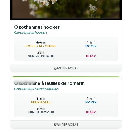
Ozothamnus hookeri
Ozothamnus hookeri
☀️
☀️
☀️
💧
💧
💧
SOLEIL / MI-OMBRE
MOYEN
❄️
❄️
❄️
SEMI-RUSTIQUE
BLANC
🍃
ASTERACEAE
🌲
ARBUSTE
Ozothamne à feuilles de romarin
Ozothamnus rosmarinifolius
☀️
☀️
☀️
💧
💧
💧
PLEIN SOLEIL
MOYEN
❄️
❄️
❄️
SEMI-RUSTIQUE
BLANC
🍃
ASTERACEAE