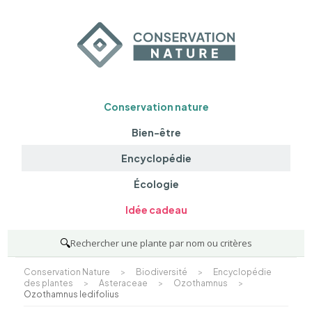
Conservation nature
Bien-être
Encyclopédie
Écologie
Idée cadeau
🔍
Rechercher une plante par nom ou critères
Conservation Nature
>
Biodiversité
>
Encyclopédie
des plantes
>
Asteraceae
>
Ozothamnus
>
Ozothamnus ledifolius