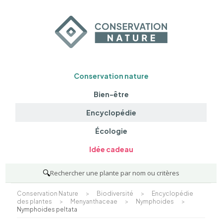
Conservation nature
Bien-être
Encyclopédie
Écologie
Idée cadeau
🔍
Rechercher une plante par nom ou critères
Conservation Nature
>
Biodiversité
>
Encyclopédie
des plantes
>
Menyanthaceae
>
Nymphoides
>
Nymphoides peltata