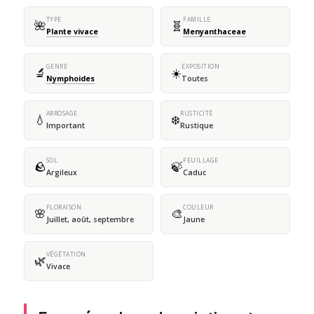
TYPE
FAMILLE
🌺
🧬
Plante vivace
Menyanthaceae
GENRE
EXPOSITION
🔬
☀️
Nymphoides
Toutes
ARROSAGE
RUSTICITÉ
💧
❄️
Important
Rustique
SOL
FEUILLAGE
🪨
🍃
Argileux
Caduc
FLORAISON
COULEUR
🌸
🎨
Juillet, août, septembre
Jaune
VÉGÉTATION
🌿
Vivace