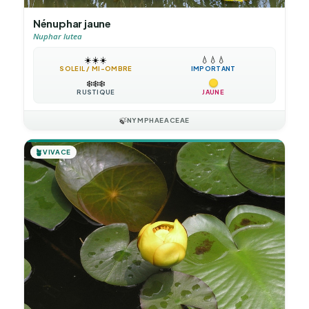
Nénuphar jaune
Nuphar lutea
☀️
☀️
☀️
💧
💧
💧
SOLEIL / MI-OMBRE
IMPORTANT
❄️
❄️
❄️
RUSTIQUE
JAUNE
🍃
NYMPHAEACEAE
🪴
VIVACE