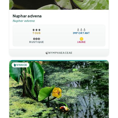
Nuphar advena
Nuphar advena
☀️
☀️
☀️
💧
💧
💧
TOUS
IMPORTANT
❄️
❄️
❄️
RUSTIQUE
JAUNE
🍃
NYMPHAEACEAE
🪴
VIVACE