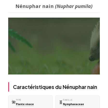
Nénuphar nain
(Nuphar pumila)
Caractéristiques du Nénuphar nain
TYPE
FAMILLE
🌺
🧬
Plante vivace
Nymphaeaceae