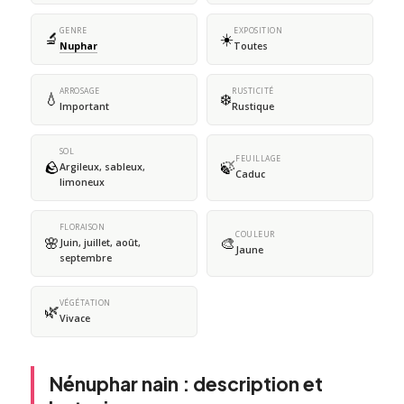
GENRE
EXPOSITION
🔬
☀️
Nuphar
Toutes
ARROSAGE
RUSTICITÉ
💧
❄️
Important
Rustique
SOL
FEUILLAGE
🪨
🍃
Argileux, sableux,
Caduc
limoneux
FLORAISON
COULEUR
🌸
🎨
Juin, juillet, août,
Jaune
septembre
VÉGÉTATION
🌿
Vivace
Nénuphar nain : description et