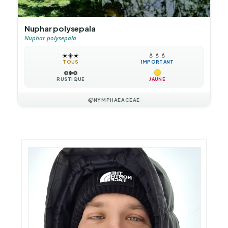
Nuphar polysepala
Nuphar polysepala
☀️
☀️
☀️
💧
💧
💧
TOUS
IMPORTANT
❄️
❄️
❄️
RUSTIQUE
JAUNE
🍃
NYMPHAEACEAE