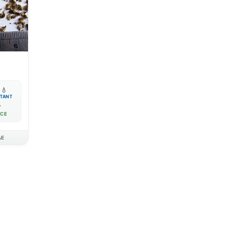

💧
TANT

ACE
AE