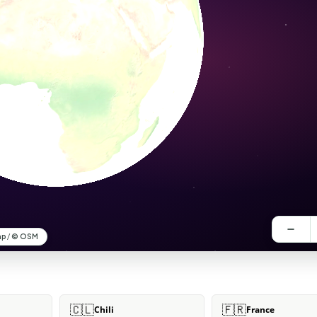
🇨🇱
🇫🇷
Chili
France