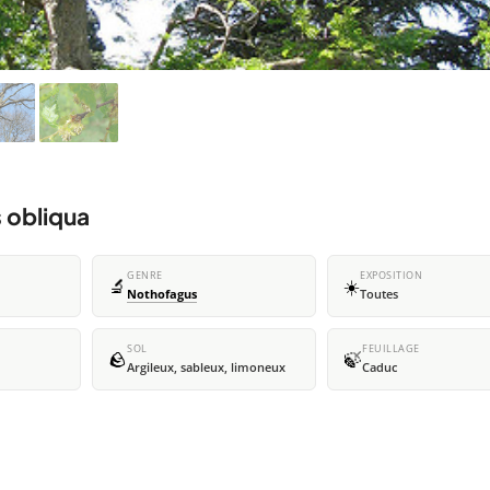
 obliqua
GENRE
EXPOSITION
🔬
☀️
Nothofagus
Toutes
SOL
FEUILLAGE
🪨
🍃
Argileux, sableux, limoneux
Caduc