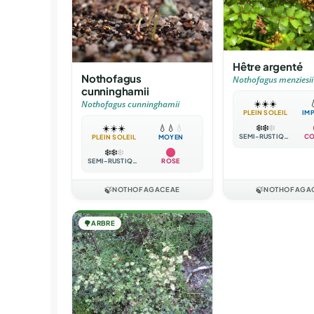
Hêtre argenté
Nothofagus
Nothofagus menziesii
cunninghamii
☀️
☀️
☀️

Nothofagus cunninghamii
PLEIN SOLEIL
IM
❄️
❄️
❄️
☀️
☀️
☀️
💧
💧
💧
SEMI-RUSTIQUE
CO
PLEIN SOLEIL
MOYEN
❄️
❄️
❄️
SEMI-RUSTIQUE
ROSE
🍃
NOTHOFAGACEAE
🍃
NOTHOFAGA
🌳
ARBRE