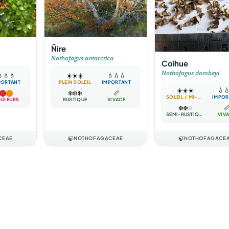
Ñire
Nothofagus antarctica
Coihue
Nothofagus dombeyi

💧
💧
☀️
☀️
☀️
💧
💧
💧
PORTANT
PLEIN SOLEIL
IMPORTANT
☀️
☀️
☀️
💧

❄️
❄️
❄️
📏
SOLEIL / MI-OMBRE
IMPOR
ULEURS
RUSTIQUE
VIVACE
❄️
❄️
❄️

SEMI-RUSTIQUE
VIV
CEAE
🍃
NOTHOFAGACEAE
🍃
NOTHOFAGACE