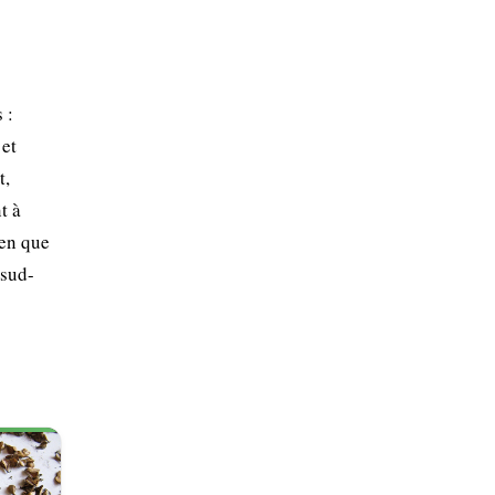
 :
 et
t,
t à
ien que
 sud-