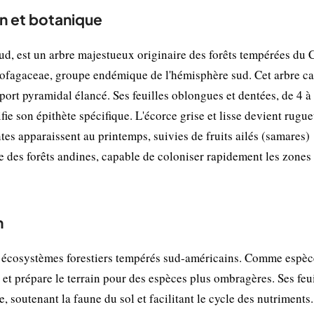
n et botanique
d, est un arbre majestueux originaire des forêts tempérées du C
othofagaceae, groupe endémique de l'hémisphère sud. Cet arbre 
port pyramidal élancé. Ses feuilles oblongues et dentées, de 4 à
fie son épithète spécifique. L'écorce grise et lisse devient rugu
ntes apparaissent au printemps, suivies de fruits ailés (samares)
e des forêts andines, capable de coloniser rapidement les zones
n
s écosystèmes forestiers tempérés sud-américains. Comme espèc
ns et prépare le terrain pour des espèces plus ombragères. Ses feu
 soutenant la faune du sol et facilitant le cycle des nutriments.