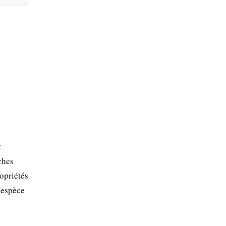
t
ches
opriétés
L'espèce