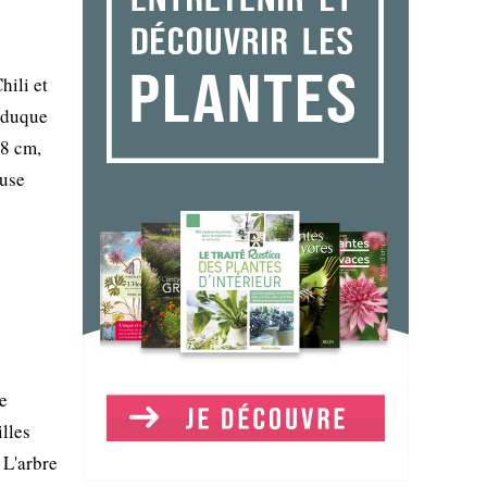
hili et
caduque
 8 cm,
euse
e
illes
 L'arbre