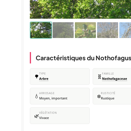
Caractéristiques du Nothofagus
TYPE
FAMILLE
🌳
🧬
Arbre
Nothofagaceae
ARROSAGE
RUSTICITÉ
💧
❄️
Moyen, important
Rustique
VÉGÉTATION
🌿
Vivace