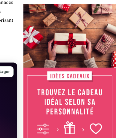
menaces
e
orisant