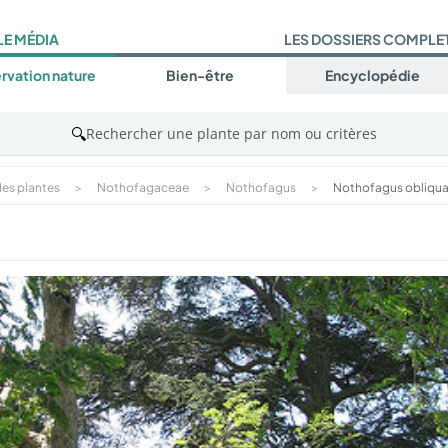
LE MÉDIA
LES DOSSIERS COMPLE
rvation nature
Bien-être
Encyclopédie
🔍
Rechercher une plante par nom ou critères
es plantes
>
Nothofagaceae
>
Nothofagus
>
Nothofagus obliqu