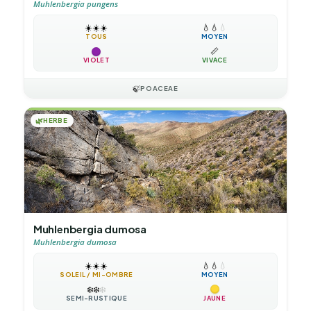
Muhlenbergia pungens
☀️
☀️
☀️
💧
💧
💧
TOUS
MOYEN
📏
VIOLET
VIVACE
🍃
POACEAE
🌿
HERBE
Muhlenbergia dumosa
Muhlenbergia dumosa
☀️
☀️
☀️
💧
💧
💧
SOLEIL / MI-OMBRE
MOYEN
❄️
❄️
❄️
SEMI-RUSTIQUE
JAUNE