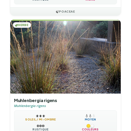
🍃
POACEAE
🌿
HERBE
Muhlenbergia rigens
Muhlenbergia rigens
☀️
☀️
☀️
💧
💧
💧
SOLEIL / MI-OMBRE
MOYEN
❄️
❄️
❄️
RUSTIQUE
COULEURS