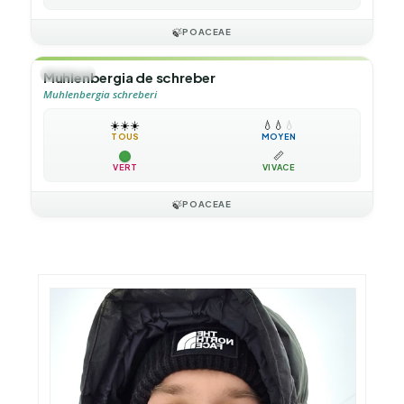
🍃
POACEAE
🌿
HERBE
Muhlenbergia de schreber
Muhlenbergia schreberi
☀️
☀️
☀️
💧
💧
💧
TOUS
MOYEN
📏
VERT
VIVACE
🍃
POACEAE