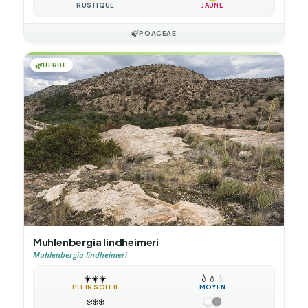
RUSTIQUE
JAUNE
🍃
POACEAE
🌿
HERBE
Muhlenbergia lindheimeri
Muhlenbergia lindheimeri
☀️
☀️
☀️
💧
💧
💧
PLEIN SOLEIL
MOYEN
❄️
❄️
❄️