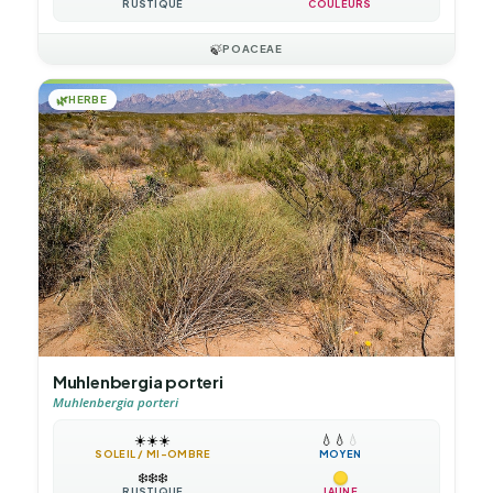
RUSTIQUE
COULEURS
🍃
POACEAE
🌿
HERBE
Muhlenbergia porteri
Muhlenbergia porteri
☀️
☀️
☀️
💧
💧
💧
SOLEIL / MI-OMBRE
MOYEN
❄️
❄️
❄️
RUSTIQUE
JAUNE