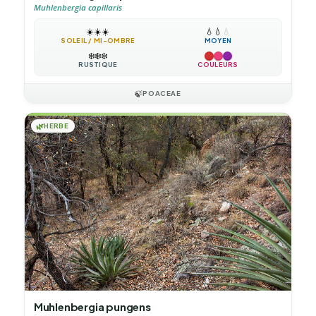
Muhlenbergia capillaris
☀️
☀️
☀️
💧
💧
💧
SOLEIL / MI-OMBRE
MOYEN
❄️
❄️
❄️
RUSTIQUE
COULEURS
🍃
POACEAE
🌿
HERBE
Muhlenbergia pungens