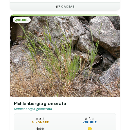
🍃
POACEAE
🌿
HERBE
Muhlenbergia glomerata
Muhlenbergia glomerata
☀️
☀️
☀️
💧
💧
💧
MI-OMBRE
VARIABLE
❄️
❄️
❄️