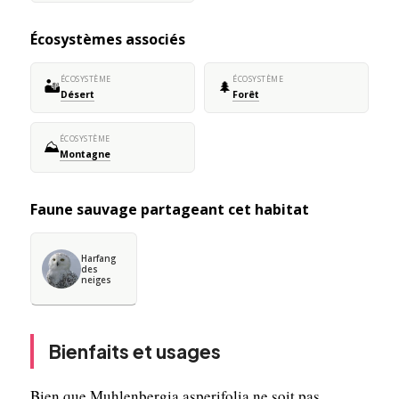
Écosystèmes associés
ÉCOSYSTÈME
ÉCOSYSTÈME
🏜️
🌲
Désert
Forêt
ÉCOSYSTÈME
⛰️
Montagne
Faune sauvage partageant cet habitat
Harfang
des
neiges
Bienfaits et usages
Bien que Muhlenbergia asperifolia ne soit pas