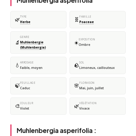
Muhlenbergia asperifolia
TYPE
FAMILLE
🌿
🧬
Herbe
Poaceae
GENRE
EXPOSITION
🔬
☀️
Muhlenbergie
Ombre
(Muhlenbergia)
ARROSAGE
SOL
💧
🪨
Faible, moyen
Limoneux, caillouteux
FEUILLAGE
FLORAISON
🍃
🌸
Caduc
Mai, juin, juillet
COULEUR
VÉGÉTATION
🎨
🌿
Violet
Vivace
Muhlenbergia asperifolia :