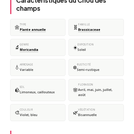
Caractéristiques du Chou des
champs
TYPE
FAMILLE
🌼
🧬
Plante annuelle
Brassicaceae
GENRE
EXPOSITION
🔬
☀️
Moricandia
Soleil
ARROSAGE
RUSTICITÉ
💧
❄️
Variable
Semi-rustique
FLORAISON
SOL
🪨
🌸
Avril, mai, juin, juillet,
Limoneux, caillouteux
août
COULEUR
VÉGÉTATION
🎨
🌿
Violet, bleu
Bisannuelle