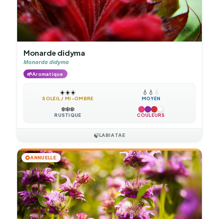
Monarde didyma
Monarda didyma
🌱
Aromatique
☀️
☀️
☀️
💧
💧
💧
SOLEIL / MI-OMBRE
MOYEN
❄️
❄️
❄️
RUSTIQUE
COULEURS
🍃
LABIATAE
🌻
ANNUELLE