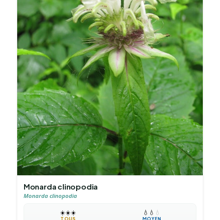
Monarda clinopodia
Monarda clinopodia
☀️
☀️
☀️
💧
💧
💧
TOUS
MOYEN