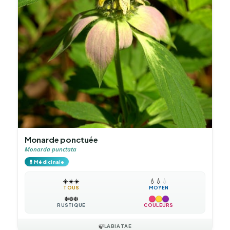
Monarde ponctuée
Monarda punctata
💊
Médicinale
☀️
☀️
☀️
💧
💧
💧
TOUS
MOYEN
❄️
❄️
❄️
RUSTIQUE
COULEURS
🍃
LABIATAE