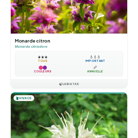
Monarde citron
Monarda citriodora
☀️
☀️
☀️
💧
💧
💧
TOUS
IMPORTANT
📏
COULEURS
ANNUELLE
🍃
LABIATAE
🪴
VIVACE