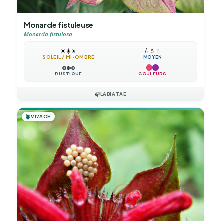
Monarde fistuleuse
Monarda fistulosa
☀️
☀️
☀️
💧
💧
💧
SOLEIL / MI-OMBRE
MOYEN
❄️
❄️
❄️
RUSTIQUE
COULEURS
🍃
LABIATAE
🪴
VIVACE