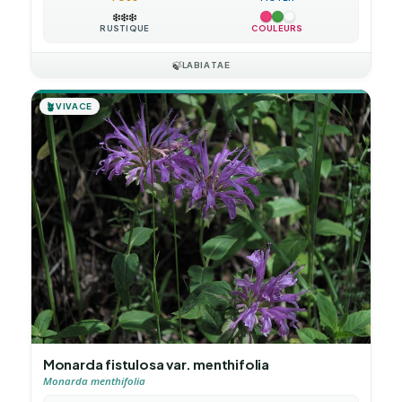
❄️
❄️
❄️
RUSTIQUE
COULEURS
🍃
LABIATAE
🪴
VIVACE
Monarda fistulosa var. menthifolia
Monarda menthifolia