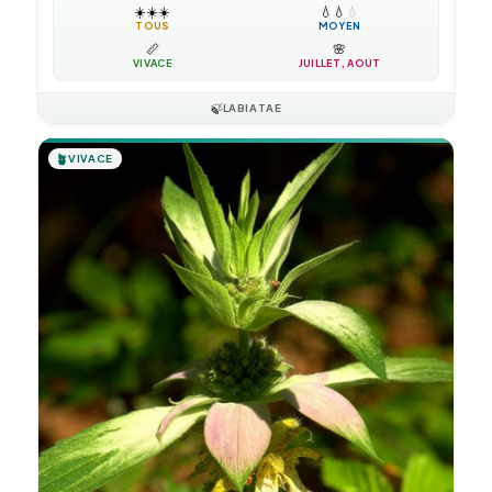
☀️
☀️
☀️
💧
💧
💧
TOUS
MOYEN
📏
🌸
VIVACE
JUILLET, AOÛT
🍃
LABIATAE
🪴
VIVACE