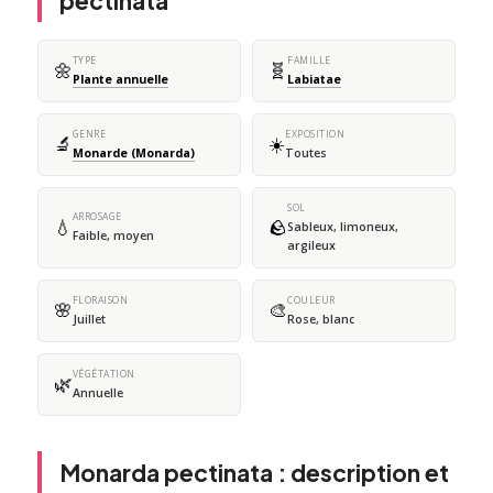
pectinata
TYPE
FAMILLE
🌼
🧬
Plante annuelle
Labiatae
GENRE
EXPOSITION
🔬
☀️
Monarde (Monarda)
Toutes
SOL
ARROSAGE
💧
🪨
Sableux, limoneux,
Faible, moyen
argileux
FLORAISON
COULEUR
🌸
🎨
Juillet
Rose, blanc
VÉGÉTATION
🌿
Annuelle
Monarda pectinata : description et