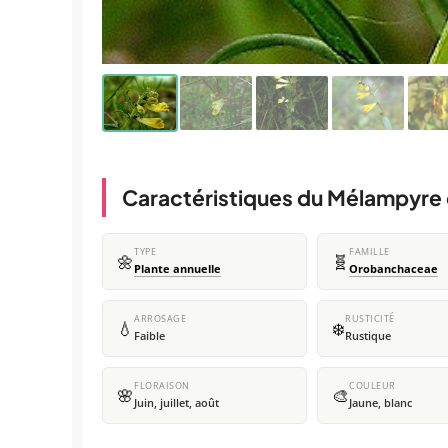
Caractéristiques du Mélampyre 
TYPE
FAMILLE
🌼
🧬
Plante annuelle
Orobanchaceae
ARROSAGE
RUSTICITÉ
💧
❄️
Faible
Rustique
FLORAISON
COULEUR
🌸
🎨
Juin, juillet, août
Jaune, blanc