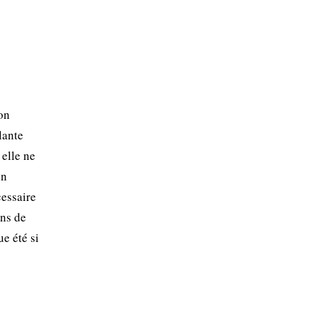
on
lante
 elle ne
en
cessaire
ins de
e été si