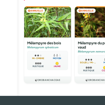
🌻
ANNUELLE
🌻
ANNUELLE
Mélampyre du p
Mélampyre des bois
vaud
Melampyrum sylvaticum
Melampyrum nemor
☀️
☀️
☀️
💧
💧
💧
MI-OMBRE
MOYEN
☀️
☀️
☀️

SOLEIL / MI-OMBRE
❄️
❄️
❄️
RUSTIQUE
JAUNE
❄️
❄️
❄️
RUSTIQUE
CO
🍃
OROBANCHACEAE
🍃
OROBANCHA