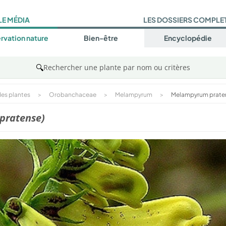
LE MÉDIA
LES DOSSIERS COMPLE
rvation nature
Bien-être
Encyclopédie
🔍
Rechercher une plante par nom ou critères
es plantes
>
Orobanchaceae
>
Melampyrum
>
Melampyrum prate
pratense)