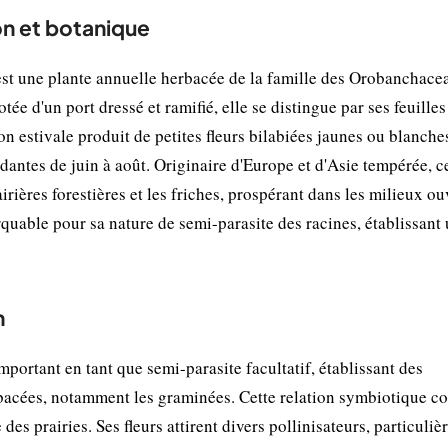
on et botanique
t une plante annuelle herbacée de la famille des Orobanchace
e d'un port dressé et ramifié, elle se distingue par ses feuilles
son estivale produit de petites fleurs bilabiées jaunes ou blanche
antes de juin à août. Originaire d'Europe et d'Asie tempérée, c
irières forestières et les friches, prospérant dans les milieux ou
uable pour sa nature de semi-parasite des racines, établissant
n
ortant en tant que semi-parasite facultatif, établissant des
rbacées, notamment les graminées. Cette relation symbiotique c
 des prairies. Ses fleurs attirent divers pollinisateurs, particuli