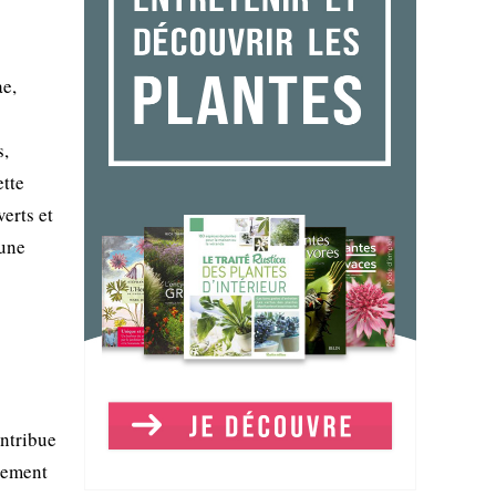
ae,
s,
ette
verts et
 une
ontribue
èrement