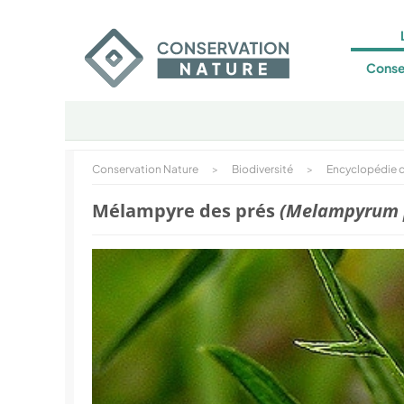
Conse
Conservation Nature
>
Biodiversité
>
Encyclopédie d
Mélampyre des prés
(Melampyrum 