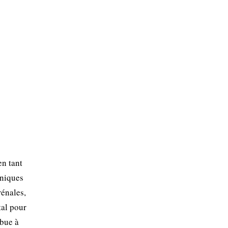
en tant
oniques
rénales,
tal pour
ibue à