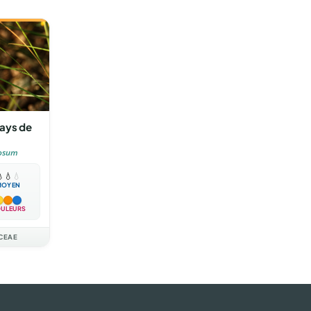
ays de
osum

💧
💧
MOYEN
ULEURS
CEAE