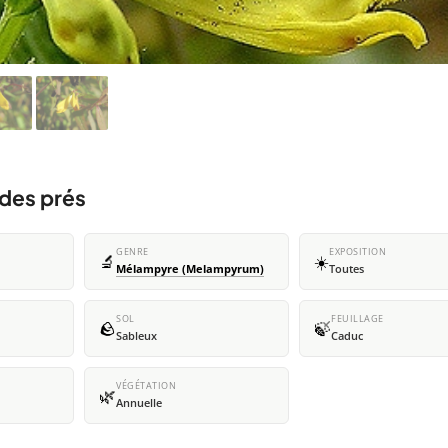
des prés
GENRE
EXPOSITION
🔬
☀️
Mélampyre (Melampyrum)
Toutes
SOL
FEUILLAGE
🪨
🍃
Sableux
Caduc
VÉGÉTATION
🌿
Annuelle