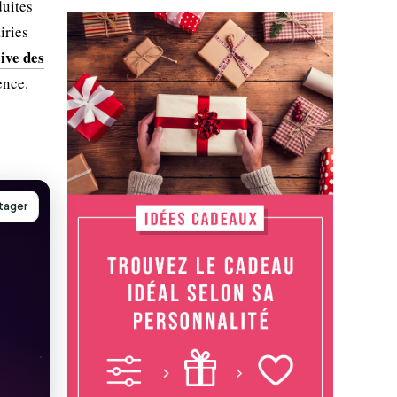
duites
iries
ive des
ence.