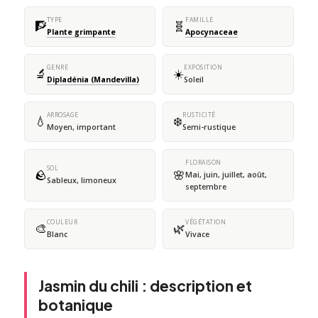
TYPE
FAMILLE
🧗
🧬
Plante grimpante
Apocynaceae
GENRE
EXPOSITION
🔬
☀️
Dipladénia (Mandevilla)
Soleil
ARROSAGE
RUSTICITÉ
💧
❄️
Moyen, important
Semi-rustique
FLORAISON
SOL
🪨
🌸
Mai, juin, juillet, août,
Sableux, limoneux
septembre
COULEUR
VÉGÉTATION
🎨
🌿
Blanc
Vivace
Jasmin du chili : description et
botanique