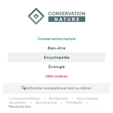
Conservation nature
Bien-être
Encyclopédie
Écologie
Idée cadeau
🔍
Rechercher une plante par nom ou critères
Conservation Nature
>
Biodiversité
>
Encyclopédie
des plantes
>
Apocynaceae
>
Mandevilla
>
Mandevilla laxa