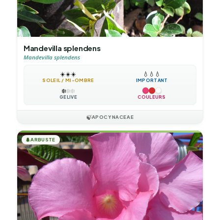
Mandevilla splendens
Mandevilla splendens
☀️
☀️
☀️
💧
💧
💧
SOLEIL / MI-OMBRE
IMPORTANT
❄️
❄️
❄️
GÉLIVE
COULEURS
🍃
APOCYNACEAE
🌲
ARBUSTE