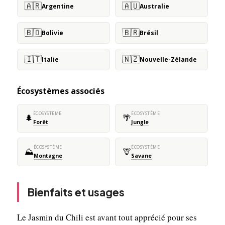
🇦🇷
🇦🇺
Argentine
Australie
🇧🇴
🇧🇷
Bolivie
Brésil
🇮🇹
🇳🇿
Italie
Nouvelle-Zélande
Écosystèmes associés
ÉCOSYSTÈME
ÉCOSYSTÈME
🌲
🌴
Forêt
Jungle
ÉCOSYSTÈME
ÉCOSYSTÈME
⛰️
🦒
Montagne
Savane
Bienfaits et usages
Le Jasmin du Chili est avant tout apprécié pour ses