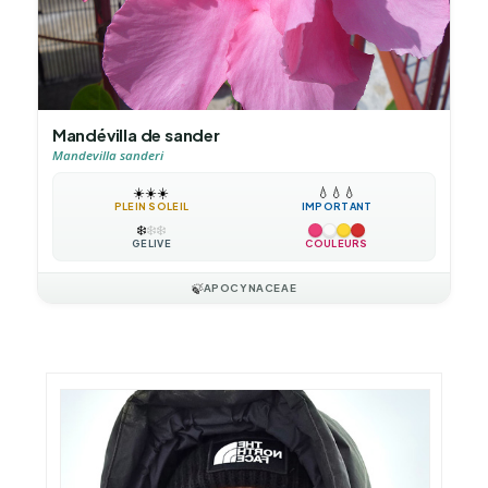
Mandévilla de sander
Mandevilla sanderi
☀️
☀️
☀️
💧
💧
💧
PLEIN SOLEIL
IMPORTANT
❄️
❄️
❄️
GÉLIVE
COULEURS
🍃
APOCYNACEAE