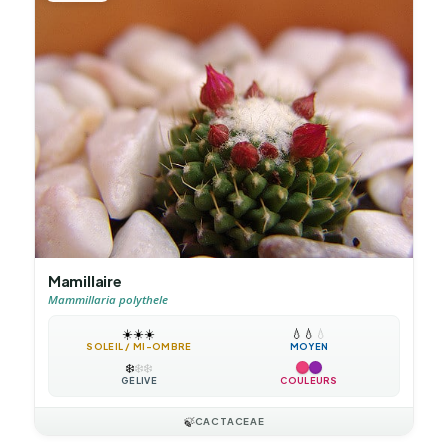
Mamillaire
Mammillaria polythele
☀️
☀️
☀️
💧
💧
💧
SOLEIL / MI-OMBRE
MOYEN
❄️
❄️
❄️
GÉLIVE
COULEURS
🍃
CACTACEAE