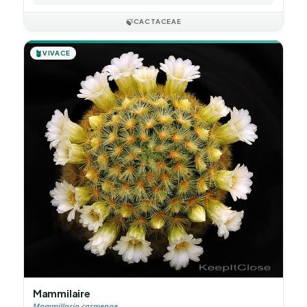
🍃
CACTACEAE
🪴
VIVACE
Mammilaire
Mammillaria carmenae