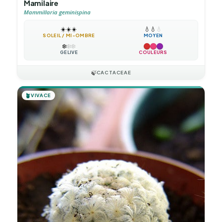
Mamilaire
Mammillaria geminispina
☀️
☀️
☀️
💧
💧
💧
SOLEIL / MI-OMBRE
MOYEN
❄️
❄️
❄️
GÉLIVE
COULEURS
🍃
CACTACEAE
🪴
VIVACE