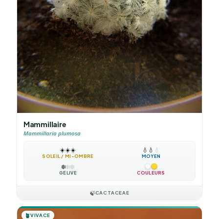
Mammillaire
Mammillaria plumosa
☀️
☀️
☀️
💧
💧
💧
SOLEIL / MI-OMBRE
MOYEN
❄️
❄️
❄️
GÉLIVE
COULEURS
🍃
CACTACEAE
🪴
VIVACE