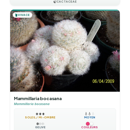
🍃
CACTACEAE
🪴
VIVACE
Mammillaria bocasana
Mammillaria bocasana
☀️
☀️
☀️
💧
💧
💧
SOLEIL / MI-OMBRE
MOYEN
❄️
❄️
❄️
GÉLIVE
COULEURS