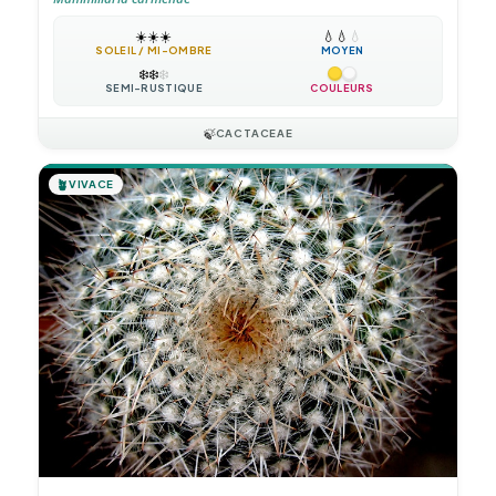
☀️
☀️
☀️
💧
💧
💧
SOLEIL / MI-OMBRE
MOYEN
❄️
❄️
❄️
SEMI-RUSTIQUE
COULEURS
🍃
CACTACEAE
🪴
VIVACE