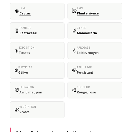
TYPE
TYPE
🌵
🌺
Cactus
Plante vivace
FAMILLE
GENRE
🧬
🔬
Cactaceae
Mammillaria
EXPOSITION
ARROSAGE
☀️
💧
Toutes
Faible, moyen
RUSTICITÉ
FEUILLAGE
❄️
🍃
Gélive
Persistant
FLORAISON
COULEUR
🌸
🎨
Avril, mai, juin
Rouge, rose
VÉGÉTATION
🌿
Vivace