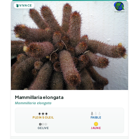
🪴
VIVACE
Mammillaria elongata
Mammillaria elongata
☀️
☀️
☀️
💧
💧
💧
PLEIN SOLEIL
FAIBLE
❄️
❄️
❄️
GÉLIVE
JAUNE