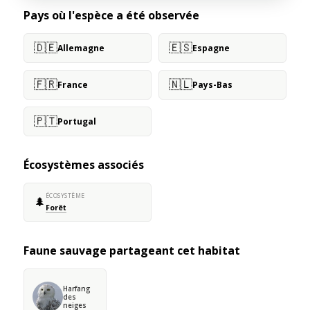
Pays où l'espèce a été observée
🇩🇪
🇪🇸
Allemagne
Espagne
🇫🇷
🇳🇱
France
Pays-Bas
🇵🇹
Portugal
Écosystèmes associés
ÉCOSYSTÈME
🌲
Forêt
Faune sauvage partageant cet habitat
Harfang
des
neiges