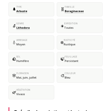
TYPE
FAMILLE
🌲
🧬
Arbuste
Boraginaceae
GENRE
EXPOSITION
🔬
☀️
Lithodora
Toutes
ARROSAGE
RUSTICITÉ
💧
❄️
Moyen
Rustique
SOL
FEUILLAGE
🪨
🍃
Humifère
Persistant
FLORAISON
COULEUR
🌸
🎨
Mai, juin, juillet
Bleu
VÉGÉTATION
🌿
Vivace