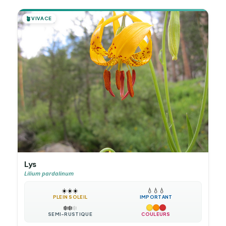
🪴
VIVACE
Lys
Lilium pardalinum
☀️
☀️
☀️
💧
💧
💧
PLEIN SOLEIL
IMPORTANT
❄️
❄️
❄️
SEMI-RUSTIQUE
COULEURS