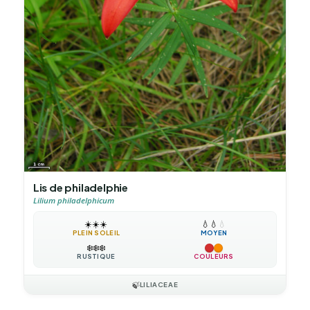
Lis de philadelphie
Lilium philadelphicum
☀️
☀️
☀️
💧
💧
💧
PLEIN SOLEIL
MOYEN
❄️
❄️
❄️
RUSTIQUE
COULEURS
🍃
LILIACEAE