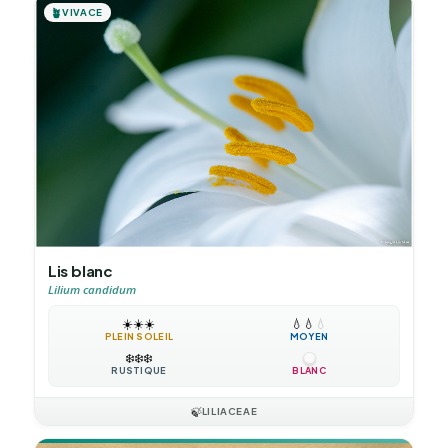
🪴
VIVACE
Lis blanc
Lilium candidum
☀️
☀️
☀️
💧
💧
💧
PLEIN SOLEIL
MOYEN
❄️
❄️
❄️
RUSTIQUE
BLANC
🍃
LILIACEAE