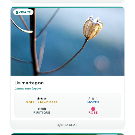
🪴
VIVACE
Lis martagon
Lilium martagon
☀️
☀️
☀️
💧
💧
💧
SOLEIL / MI-OMBRE
MOYEN
❄️
❄️
❄️
RUSTIQUE
ROSE
🍃
LILIACEAE