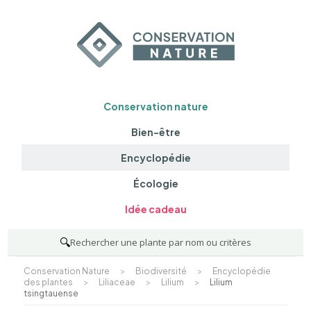
Conservation nature
Bien-être
Encyclopédie
Écologie
Idée cadeau
🔍
Rechercher une plante par nom ou critères
Conservation Nature
>
Biodiversité
>
Encyclopédie
des plantes
>
Liliaceae
>
Lilium
>
Lilium
tsingtauense