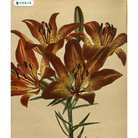
🪴
VIVACE