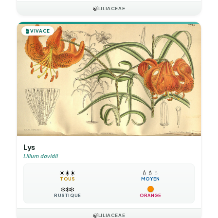
🍃
LILIACEAE
🪴
VIVACE
Lys
Lilium davidii
☀️
☀️
☀️
💧
💧
💧
TOUS
MOYEN
❄️
❄️
❄️
RUSTIQUE
ORANGE
🍃
LILIACEAE