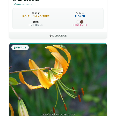
Lilium brownii
☀️
☀️
☀️
💧
💧
💧
SOLEIL / MI-OMBRE
MOYEN
❄️
❄️
❄️
RUSTIQUE
COULEURS
🍃
LILIACEAE
🪴
VIVACE