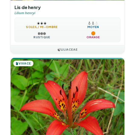
Lis de henry
Lilium henryi
☀️
☀️
☀️
💧
💧
💧
SOLEIL / MI-OMBRE
MOYEN
❄️
❄️
❄️
RUSTIQUE
ORANGE
🍃
LILIACEAE
🪴
VIVACE