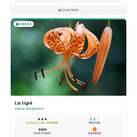
🍃
LILIACEAE
🪴
VIVACE
Lis tigré
Lilium lancifolium
☀️
☀️
☀️
💧
💧
💧
SOLEIL / MI-OMBRE
MOYEN
❄️
❄️
❄️
RUSTIQUE
ORANGE