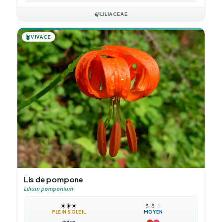
🍃
LILIACEAE
🪴
VIVACE
Lis de pompone
Lilium pomponium
☀️
☀️
☀️
💧
💧
💧
PLEIN SOLEIL
MOYEN