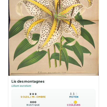
Lis des montagnes
Lilium auratum
☀️
☀️
☀️
💧
💧
💧
SOLEIL / MI-OMBRE
MOYEN
❄️
❄️
❄️
RUSTIQUE
COULEURS