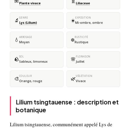
🌺
🧬
Plante vivace
Liliaceae
GENRE
EXPOSITION
🔬
☀️
Lys (Lilium)
Mi-ombre, ombre
ARROSAGE
RUSTICITÉ
💧
❄️
Moyen
Rustique
SOL
FLORAISON
🪨
🌸
Sableux, limoneux
Juillet
COULEUR
VÉGÉTATION
🎨
🌿
Orange, rouge
Vivace
Lilium tsingtauense : description et
botanique
Lilium tsingtauense, communément appelé Lys de