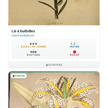
Lis à bulbilles
Lilium bulbiferum
☀️
☀️
☀️
💧
💧
💧
SOLEIL / MI-OMBRE
MOYEN
❄️
❄️
❄️
RUSTIQUE
ROUGE
🍃
LILIACEAE
🪴
VIVACE