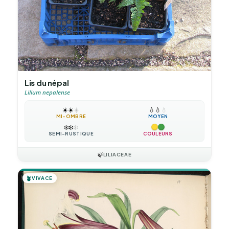
Lis du népal
Lilium nepalense
☀️
☀️
☀️
💧
💧
💧
MI-OMBRE
MOYEN
❄️
❄️
❄️
SEMI-RUSTIQUE
COULEURS
🍃
LILIACEAE
🪴
VIVACE