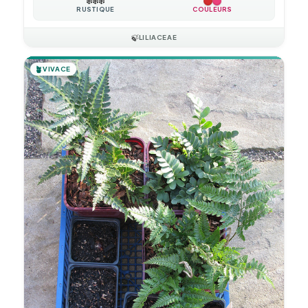
❄️
❄️
❄️
RUSTIQUE
COULEURS
🍃
LILIACEAE
🪴
VIVACE