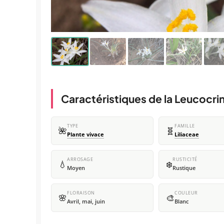
Caractéristiques de la Leucoc
TYPE
FAMILLE
🌺
🧬
Plante vivace
Liliaceae
ARROSAGE
RUSTICITÉ
💧
❄️
Moyen
Rustique
FLORAISON
COULEUR
🌸
🎨
Avril, mai, juin
Blanc