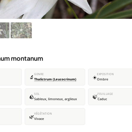
rinum montanum
GENRE
EXPOSITION
🔬
☀️
Thalictrum (Leucocrinum)
Ombre
SOL
FEUILLAGE
🪨
🍃
Sableux, limoneux, argileux
Caduc
VÉGÉTATION
🌿
Vivace