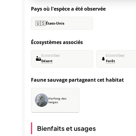
Pays où l'espèce a été observée
🇺🇸
États-Unis
Écosystèmes associés
ÉCOSYSTÈME
ÉCOSYSTÈME
🏜️
🌲
Désert
Forêt
Faune sauvage partageant cet habitat
Harfang des
neiges
Bienfaits et usages