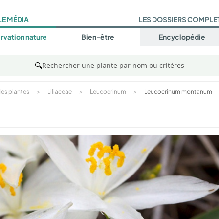
LE MÉDIA
LES DOSSIERS COMPLE
rvation nature
Bien-être
Encyclopédie
🔍
Rechercher une plante par nom ou critères
es plantes
>
Liliaceae
>
Leucocrinum
>
Leucocrinum montanum