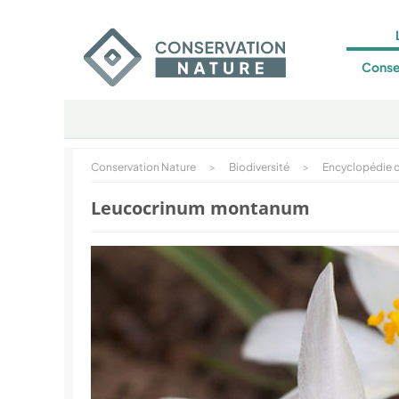
Conse
Conservation Nature
>
Biodiversité
>
Encyclopédie d
Leucocrinum montanum