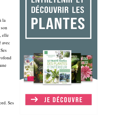
 la
 son
 elle
é avec
 Ses
profond
 une
ord. Ses