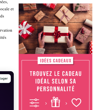
pées,
locale et
rds
s
rvation
ités