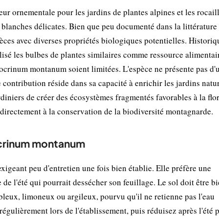
ornementale pour les jardins de plantes alpines et les rocaill
s blanches délicates. Bien que peu documenté dans la littérature
èces avec diverses propriétés biologiques potentielles. Histori
lisé les bulbes de plantes similaires comme ressource alimentai
ocrinum montanum soient limitées. L'espèce ne présente pas d'
ontribution réside dans sa capacité à enrichir les jardins natur
diniers de créer des écosystèmes fragmentés favorables à la flo
ndirectement à la conservation de la biodiversité montagnarde.
cocrinum montanum
geant peu d'entretien une fois bien établie. Elle préfère une
de l'été qui pourrait dessécher son feuillage. Le sol doit être b
bleux, limoneux ou argileux, pourvu qu'il ne retienne pas l'eau
régulièrement lors de l'établissement, puis réduisez après l'été 