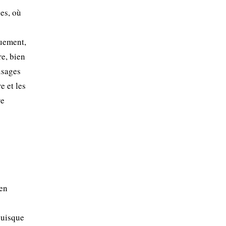
es, où
quement,
re, bien
usages
e et les
re
ien
puisque