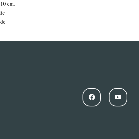
 10 cm.
lie
 de