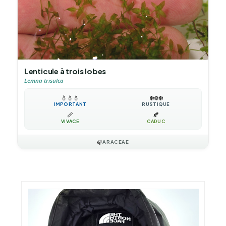
Lenticule à trois lobes
Lemna trisulca
💧
💧
💧
❄️
❄️
❄️
IMPORTANT
RUSTIQUE
📏
🍂
VIVACE
CADUC
🍃
ARACEAE