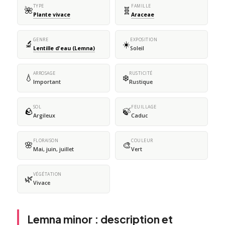
TYPE
FAMILLE
🌺
🧬
Plante vivace
Araceae
GENRE
EXPOSITION
🔬
☀️
Lentille d'eau (Lemna)
Soleil
ARROSAGE
RUSTICITÉ
💧
❄️
Important
Rustique
SOL
FEUILLAGE
🪨
🍃
Argileux
Caduc
FLORAISON
COULEUR
🌸
🎨
Mai, juin, juillet
Vert
VÉGÉTATION
🌿
Vivace
Lemna minor : description et