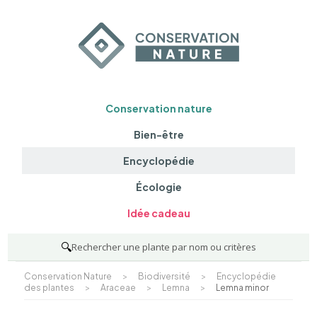
Conservation nature
Bien-être
Encyclopédie
Écologie
Idée cadeau
🔍
Rechercher une plante par nom ou critères
Conservation Nature
>
Biodiversité
>
Encyclopédie
des plantes
>
Araceae
>
Lemna
>
Lemna minor