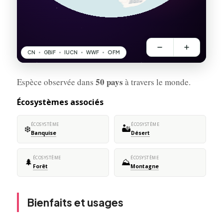
50 pays
Espèce observée dans
à travers le monde.
Écosystèmes associés
ÉCOSYSTÈME
ÉCOSYSTÈME
❄️
🏜️
Banquise
Désert
ÉCOSYSTÈME
ÉCOSYSTÈME
🌲
⛰️
Forêt
Montagne
Bienfaits et usages