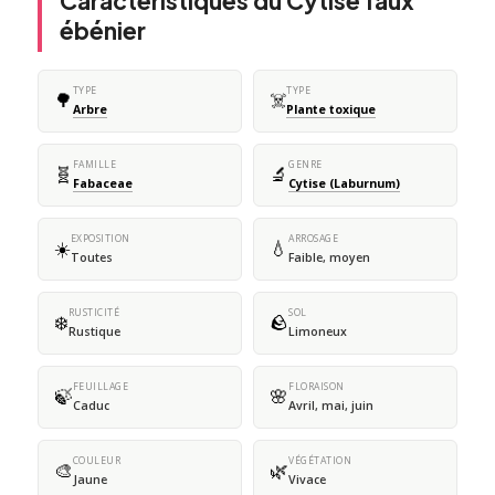
Caractéristiques du Cytise faux
ébénier
TYPE
TYPE
🌳
☠️
Arbre
Plante toxique
FAMILLE
GENRE
🧬
🔬
Fabaceae
Cytise (Laburnum)
EXPOSITION
ARROSAGE
☀️
💧
Toutes
Faible, moyen
RUSTICITÉ
SOL
❄️
🪨
Rustique
Limoneux
FEUILLAGE
FLORAISON
🍃
🌸
Caduc
Avril, mai, juin
COULEUR
VÉGÉTATION
🎨
🌿
Jaune
Vivace