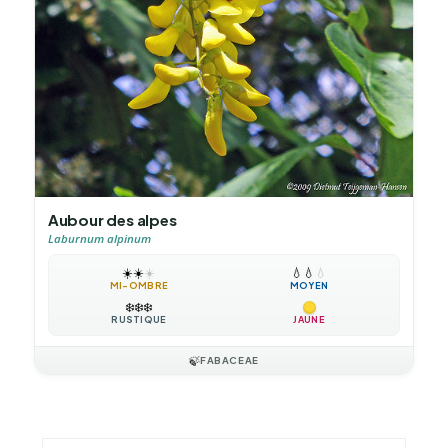
Aubour des alpes
Laburnum alpinum
☀️
☀️
☀️
💧
💧
💧
MI-OMBRE
MOYEN
❄️
❄️
❄️
RUSTIQUE
JAUNE
🍃
FABACEAE