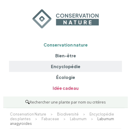
Conservation nature
Bien-être
Encyclopédie
Écologie
Idée cadeau
🔍
Rechercher une plante par nom ou critères
Conservation Nature
>
Biodiversité
>
Encyclopédie
des plantes
>
Fabaceae
>
Laburnum
>
Laburnum
anagyroides