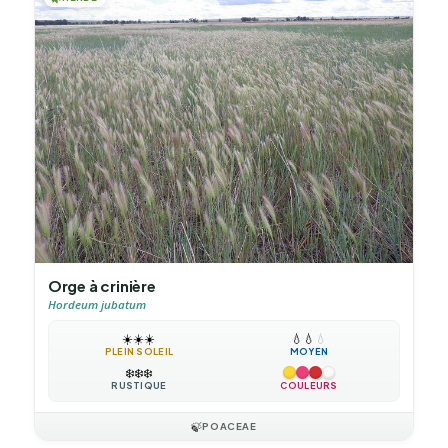
Orge à crinière
Hordeum jubatum
☀️
☀️
☀️
💧
💧
💧
PLEIN SOLEIL
MOYEN
❄️
❄️
❄️
RUSTIQUE
COULEURS
🍃
POACEAE