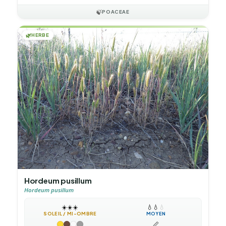
🍃
POACEAE
🌿
HERBE
Hordeum pusillum
Hordeum pusillum
☀️
☀️
☀️
💧
💧
💧
SOLEIL / MI-OMBRE
MOYEN
📏