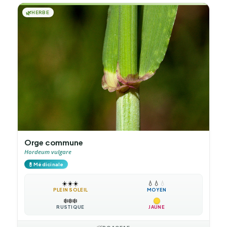
🌿
HERBE
Orge commune
Hordeum vulgare
💊
Médicinale
☀️
☀️
☀️
💧
💧
💧
PLEIN SOLEIL
MOYEN
❄️
❄️
❄️
RUSTIQUE
JAUNE