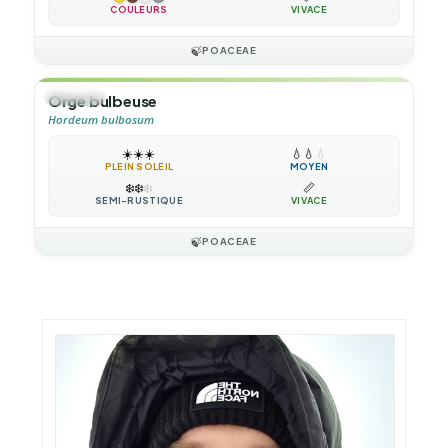
COULEURS
VIVACE
🍃
POACEAE
🌿
HERBE
Orge bulbeuse
Hordeum bulbosum
☀️
☀️
☀️
💧
💧
💧
PLEIN SOLEIL
MOYEN
❄️
❄️
❄️
📏
SEMI-RUSTIQUE
VIVACE
🍃
POACEAE