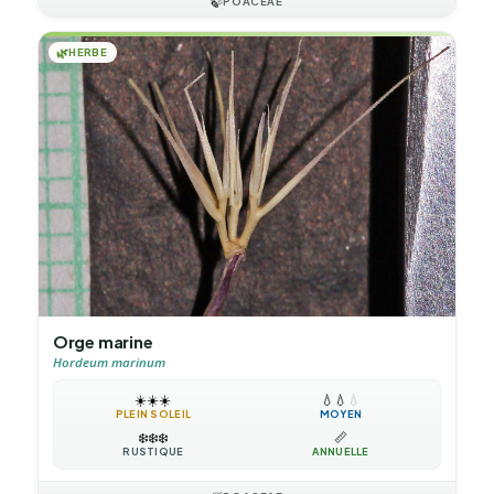
🍃
POACEAE
🌿
HERBE
Orge marine
Hordeum marinum
☀️
☀️
☀️
💧
💧
💧
PLEIN SOLEIL
MOYEN
❄️
❄️
❄️
📏
RUSTIQUE
ANNUELLE