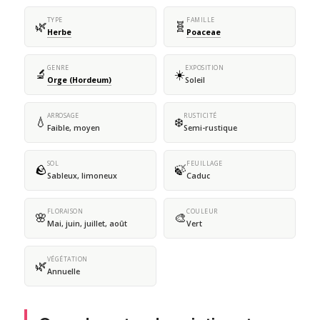
TYPE
FAMILLE
🌿
🧬
Herbe
Poaceae
GENRE
EXPOSITION
🔬
☀️
Orge (Hordeum)
Soleil
ARROSAGE
RUSTICITÉ
💧
❄️
Faible, moyen
Semi-rustique
SOL
FEUILLAGE
🪨
🍃
Sableux, limoneux
Caduc
FLORAISON
COULEUR
🌸
🎨
Mai, juin, juillet, août
Vert
VÉGÉTATION
🌿
Annuelle