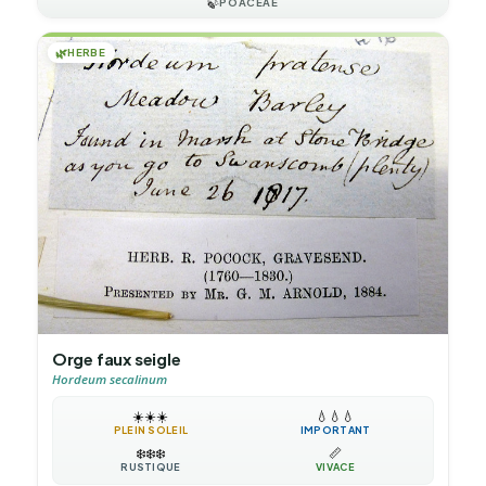
🍃
POACEAE
🌿
HERBE
Orge faux seigle
Hordeum secalinum
☀️
☀️
☀️
💧
💧
💧
PLEIN SOLEIL
IMPORTANT
❄️
❄️
❄️
📏
RUSTIQUE
VIVACE