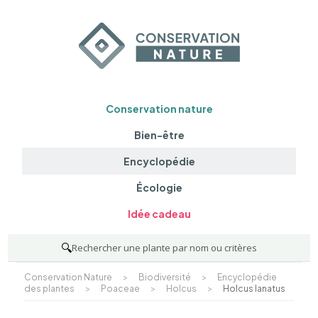
Conservation nature
Bien-être
Encyclopédie
Écologie
Idée cadeau
🔍
Rechercher une plante par nom ou critères
Conservation Nature
>
Biodiversité
>
Encyclopédie
des plantes
>
Poaceae
>
Holcus
>
Holcus lanatus