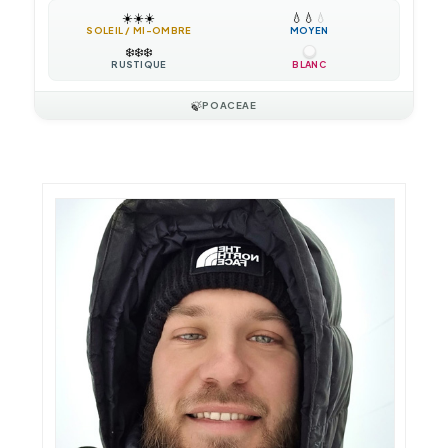
☀️
☀️
☀️
💧
💧
💧
SOLEIL / MI-OMBRE
MOYEN
❄️
❄️
❄️
RUSTIQUE
BLANC
🍃
POACEAE