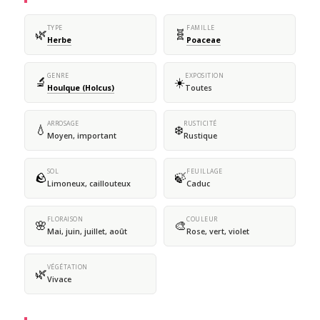
TYPE
FAMILLE
🌿
🧬
Herbe
Poaceae
GENRE
EXPOSITION
🔬
☀️
Houlque (Holcus)
Toutes
ARROSAGE
RUSTICITÉ
💧
❄️
Moyen, important
Rustique
SOL
FEUILLAGE
🪨
🍃
Limoneux, caillouteux
Caduc
FLORAISON
COULEUR
🌸
🎨
Mai, juin, juillet, août
Rose, vert, violet
VÉGÉTATION
🌿
Vivace