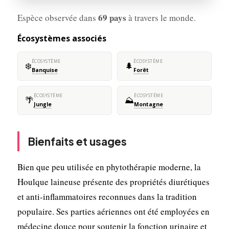
69 pays
Espèce observée dans
à travers le monde.
Écosystèmes associés
ÉCOSYSTÈME
ÉCOSYSTÈME
❄️
🌲
Banquise
Forêt
ÉCOSYSTÈME
ÉCOSYSTÈME
🌴
⛰️
Jungle
Montagne
Bienfaits et usages
Bien que peu utilisée en phytothérapie moderne, la
Houlque laineuse présente des propriétés diurétiques
et anti-inflammatoires reconnues dans la tradition
populaire. Ses parties aériennes ont été employées en
médecine douce pour soutenir la fonction urinaire et