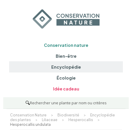
Conservation nature
Bien-être
Encyclopédie
Écologie
Idée cadeau
🔍
Rechercher une plante par nom ou critères
Conservation Nature
>
Biodiversité
>
Encyclopédie
des plantes
>
Liliaceae
>
Hesperocallis
>
Hesperocallis undulata