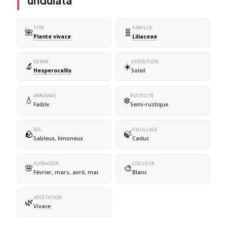
undulata
TYPE
FAMILLE
🌺
🧬
Plante vivace
Liliaceae
GENRE
EXPOSITION
🔬
☀️
Hesperocallis
Soleil
ARROSAGE
RUSTICITÉ
💧
❄️
Faible
Semi-rustique
SOL
FEUILLAGE
🪨
🍃
Sableux, limoneux
Caduc
FLORAISON
COULEUR
🌸
🎨
Février, mars, avril, mai
Blanc
VÉGÉTATION
🌿
Vivace