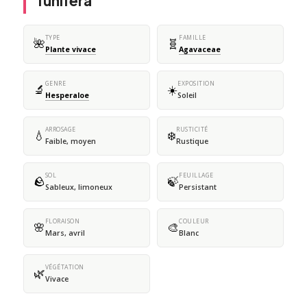
funifera
TYPE
FAMILLE
🌺
🧬
Plante vivace
Agavaceae
GENRE
EXPOSITION
🔬
☀️
Hesperaloe
Soleil
ARROSAGE
RUSTICITÉ
💧
❄️
Faible, moyen
Rustique
SOL
FEUILLAGE
🪨
🍃
Sableux, limoneux
Persistant
FLORAISON
COULEUR
🌸
🎨
Mars, avril
Blanc
VÉGÉTATION
🌿
Vivace