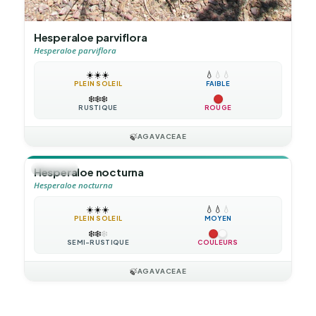
Hesperaloe parviflora
Hesperaloe parviflora
☀️
☀️
☀️
💧
💧
💧
PLEIN SOLEIL
FAIBLE
❄️
❄️
❄️
RUSTIQUE
ROUGE
🍃
AGAVACEAE
🪴
VIVACE
Hesperaloe nocturna
Hesperaloe nocturna
☀️
☀️
☀️
💧
💧
💧
PLEIN SOLEIL
MOYEN
❄️
❄️
❄️
SEMI-RUSTIQUE
COULEURS
🍃
AGAVACEAE