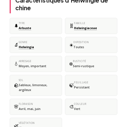
Caractéristiques d'Helwingie de
chine
TYPE
FAMILLE
🌲
🧬
Arbuste
Helwingiaceae
GENRE
EXPOSITION
🔬
☀️
Helwingia
Toutes
ARROSAGE
RUSTICITÉ
💧
❄️
Moyen, important
Semi-rustique
SOL
FEUILLAGE
🪨
🍃
Sableux, limoneux,
Persistant
argileux
FLORAISON
COULEUR
🌸
🎨
Avril, mai, juin
Vert
VÉGÉTATION
🌿