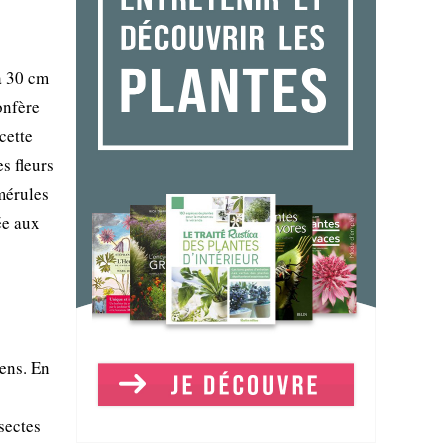
à 30 cm
onfère
cette
s fleurs
mérules
ée aux
ens. En
nsectes