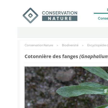
Conse
Conservation Nature
>
Biodiversité
>
Encyclopédie d
Cotonnière des fanges
(Gnaphalium