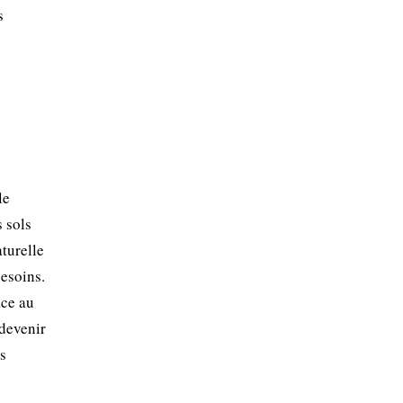
s
le
 sols
turelle
esoins.
ace au
 devenir
is