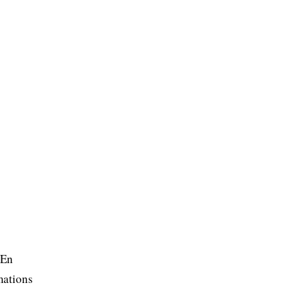
 En
mations