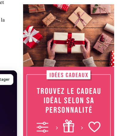
et
 la