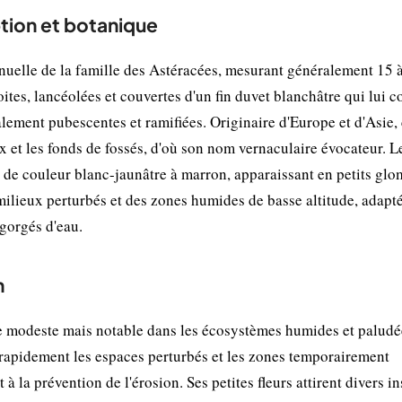
tion et botanique
nnuelle de la famille des Astéracées, mesurant généralement 15 
roites, lancéolées et couvertes d'un fin duvet blanchâtre qui lui c
alement pubescentes et ramifiées. Originaire d'Europe et d'Asie, 
 et les fonds de fossés, d'où son nom vernaculaire évocateur. Le
 de couleur blanc-jaunâtre à marron, apparaissant en petits glo
milieux perturbés et des zones humides de basse altitude, adapt
ngorgés d'eau.
n
e modeste mais notable dans les écosystèmes humides et paludé
e rapidement les espaces perturbés et les zones temporairement
 à la prévention de l'érosion. Ses petites fleurs attirent divers i