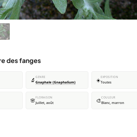
re des fanges
GENRE
EXPOSITION
🔬
☀️
Gnaphale (Gnaphalium)
Toutes
FLORAISON
COULEUR
🌸
🎨
Juillet, août
Blanc, marron