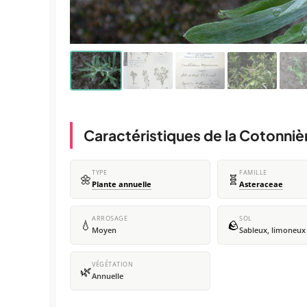
Caractéristiques de la Cotonniè
TYPE
FAMILLE
🌼
🧬
Plante annuelle
Asteraceae
ARROSAGE
SOL
💧
🪨
Moyen
Sableux, limoneux
VÉGÉTATION
🌿
Annuelle