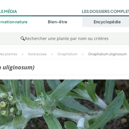
LE MÉDIA
LES DOSSIERS COMPLE
rvation nature
Bien-être
Encyclopédie
🔍
Rechercher une plante par nom ou critères
es plantes
>
Asteraceae
>
Gnaphalium
>
Gnaphalium uliginosum
 uliginosum)