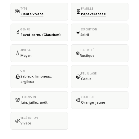
TYPE
FAMILLE
🌺
🧬
Plante vivace
Papaveraceae
GENRE
EXPOSITION
🔬
☀️
Pavot cornu (Glaucium)
Soleil
ARROSAGE
RUSTICITÉ
💧
❄️
Moyen
Rustique
SOL
FEUILLAGE
🪨
🍃
Sableux, limoneux,
Caduc
argileux
FLORAISON
COULEUR
🌸
🎨
Juin, juillet, août
Orange, jaune
VÉGÉTATION
🌿
Vivace