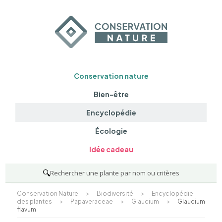
Conservation nature
Bien-être
Encyclopédie
Écologie
Idée cadeau
🔍
Rechercher une plante par nom ou critères
Conservation Nature
>
Biodiversité
>
Encyclopédie
des plantes
>
Papaveraceae
>
Glaucium
>
Glaucium
flavum