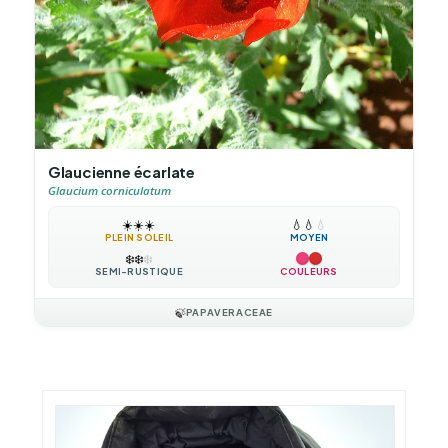
Glaucienne écarlate
Glaucium corniculatum
☀️
☀️
☀️
💧
💧
💧
PLEIN SOLEIL
MOYEN
❄️
❄️
❄️
SEMI-RUSTIQUE
COULEURS
🍃
PAPAVERACEAE