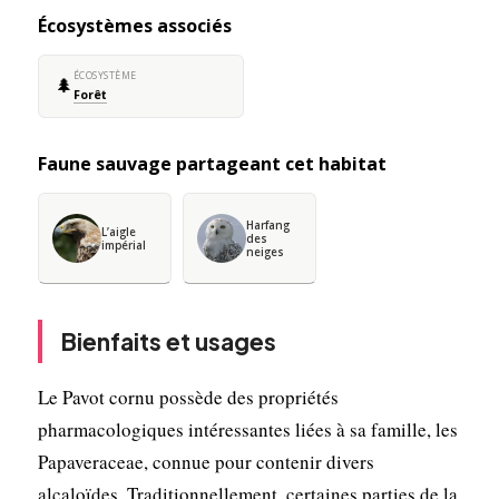
Écosystèmes associés
ÉCOSYSTÈME
🌲
Forêt
Faune sauvage partageant cet habitat
Harfang
L’aigle
des
impérial
neiges
Bienfaits et usages
Le Pavot cornu possède des propriétés
pharmacologiques intéressantes liées à sa famille, les
Papaveraceae, connue pour contenir divers
alcaloïdes. Traditionnellement, certaines parties de la