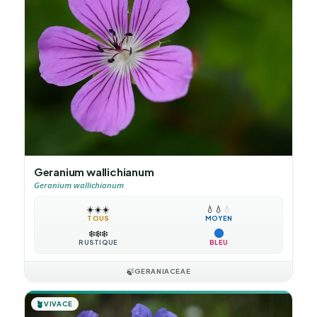
Geranium wallichianum
Geranium wallichianum
☀️
☀️
☀️
💧
💧
💧
TOUS
MOYEN
❄️
❄️
❄️
RUSTIQUE
BLEU
🍃
GERANIACEAE
🪴
VIVACE