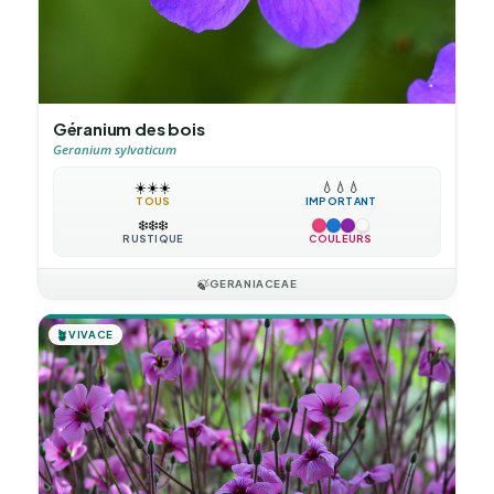
Géranium des bois
Geranium sylvaticum
☀️
☀️
☀️
💧
💧
💧
TOUS
IMPORTANT
❄️
❄️
❄️
RUSTIQUE
COULEURS
🍃
GERANIACEAE
🪴
VIVACE