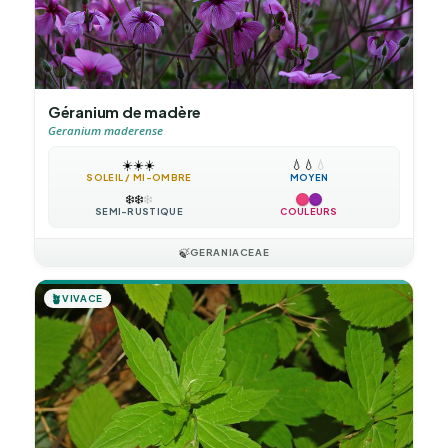
Géranium de madère
Geranium maderense
☀️
☀️
☀️
💧
💧
💧
SOLEIL / MI-OMBRE
MOYEN
❄️
❄️
❄️
SEMI-RUSTIQUE
COULEURS
🍃
GERANIACEAE
🪴
VIVACE