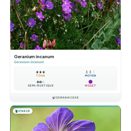
Geranium incanum
Geranium incanum
☀️
☀️
☀️
💧
💧
💧
TOUS
MOYEN
❄️
❄️
❄️
SEMI-RUSTIQUE
VIOLET
🍃
GERANIACEAE
🪴
VIVACE