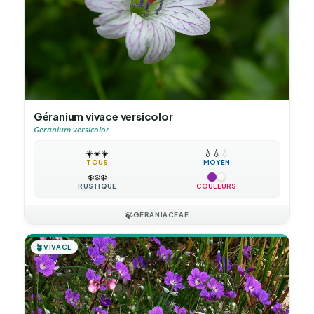
Géranium vivace versicolor
Geranium versicolor
☀️
☀️
☀️
💧
💧
💧
TOUS
MOYEN
❄️
❄️
❄️
RUSTIQUE
COULEURS
🍃
GERANIACEAE
🪴
VIVACE