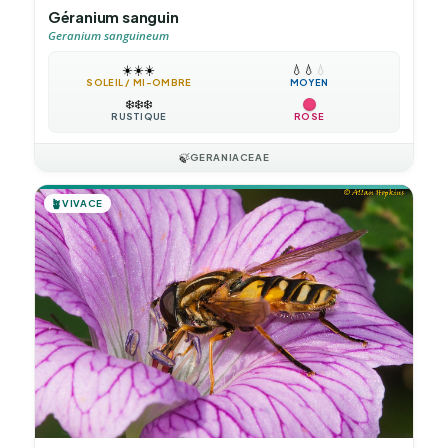
Géranium sanguin
Geranium sanguineum
☀️
☀️
☀️
💧
💧
💧
SOLEIL / MI-OMBRE
MOYEN
❄️
❄️
❄️
RUSTIQUE
ROSE
🍃
GERANIACEAE
🪴
VIVACE