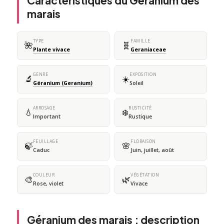
Caractéristiques du Géranium des
marais
TYPE
FAMILLE
🌺
🧬
Plante vivace
Geraniaceae
GENRE
EXPOSITION
🔬
☀️
Géranium (Geranium)
Soleil
ARROSAGE
RUSTICITÉ
💧
❄️
Important
Rustique
FEUILLAGE
FLORAISON
🍃
🌸
Caduc
Juin, juillet, août
COULEUR
VÉGÉTATION
🎨
🌿
Rose, violet
Vivace
Géranium des marais : description