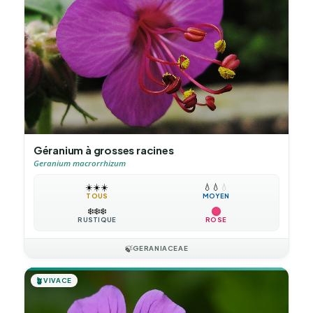
Géranium à grosses racines
Geranium macrorrhizum
☀️
☀️
☀️
💧
💧
💧
TOUS
MOYEN
❄️
❄️
❄️
RUSTIQUE
ROSE
🍃
GERANIACEAE
🪴
VIVACE