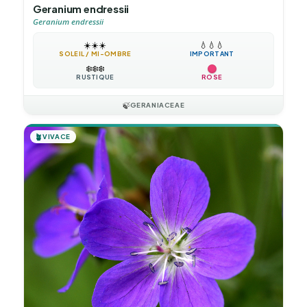
Geranium endressii
Geranium endressii
☀️
☀️
☀️
💧
💧
💧
SOLEIL / MI-OMBRE
IMPORTANT
❄️
❄️
❄️
RUSTIQUE
ROSE
🍃
GERANIACEAE
🪴
VIVACE