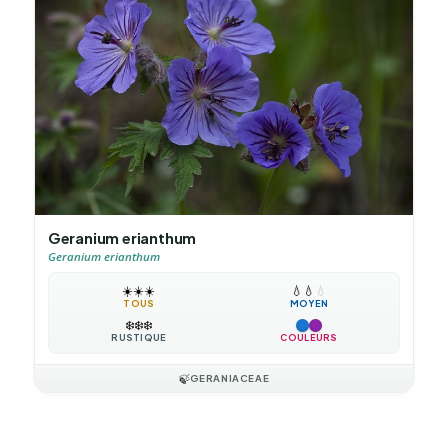
Geranium erianthum
Geranium erianthum
☀️
☀️
☀️
💧
💧
💧
TOUS
MOYEN
❄️
❄️
❄️
RUSTIQUE
COULEURS
🍃
GERANIACEAE