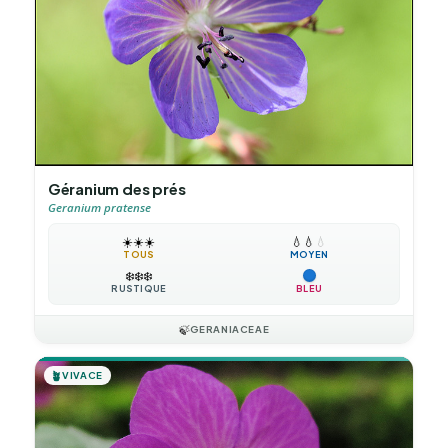
Géranium des prés
Geranium pratense
☀️
☀️
☀️
💧
💧
💧
TOUS
MOYEN
❄️
❄️
❄️
RUSTIQUE
BLEU
🍃
GERANIACEAE
🪴
VIVACE