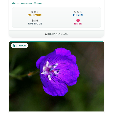
Geranium robertianum
☀️
☀️
☀️
💧
💧
💧
MI-OMBRE
MOYEN
❄️
❄️
❄️
RUSTIQUE
ROSE
🍃
GERANIACEAE
🪴
VIVACE