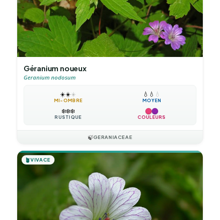
Géranium noueux
Geranium nodosum
☀️
☀️
☀️
💧
💧
💧
MI-OMBRE
MOYEN
❄️
❄️
❄️
RUSTIQUE
COULEURS
🍃
GERANIACEAE
🪴
VIVACE