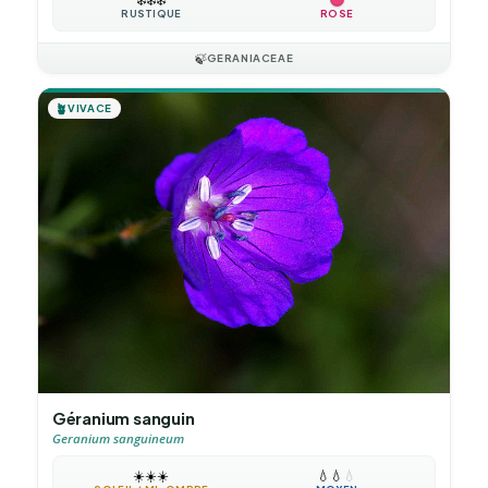
RUSTIQUE
ROSE
🍃
GERANIACEAE
🪴
VIVACE
Géranium sanguin
Geranium sanguineum
☀️
☀️
☀️
💧
💧
💧