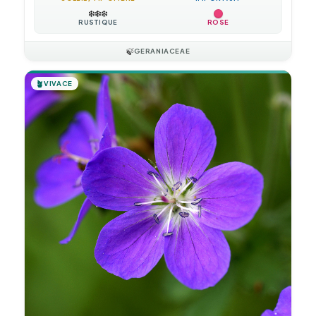
❄️
❄️
❄️
RUSTIQUE
ROSE
🍃
GERANIACEAE
🪴
VIVACE