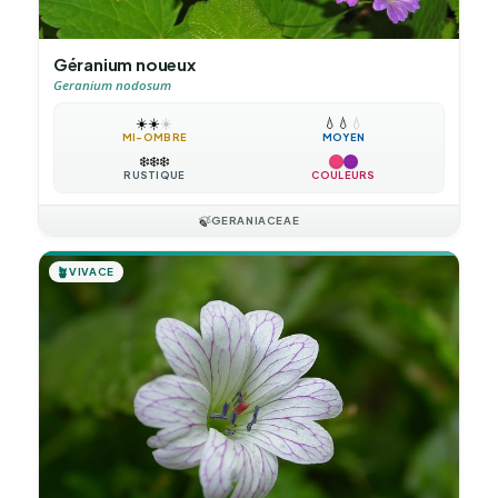
Géranium noueux
Geranium nodosum
☀️
☀️
☀️
💧
💧
💧
MI-OMBRE
MOYEN
❄️
❄️
❄️
RUSTIQUE
COULEURS
🍃
GERANIACEAE
🪴
VIVACE