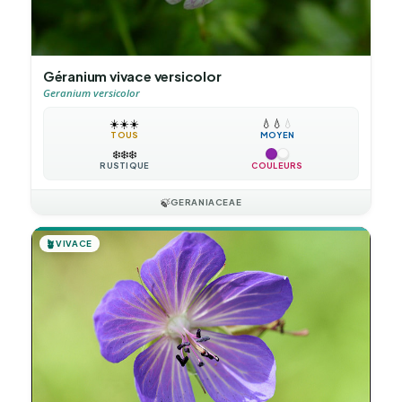
Géranium vivace versicolor
Geranium versicolor
☀️
☀️
☀️
💧
💧
💧
TOUS
MOYEN
❄️
❄️
❄️
RUSTIQUE
COULEURS
🍃
GERANIACEAE
🪴
VIVACE