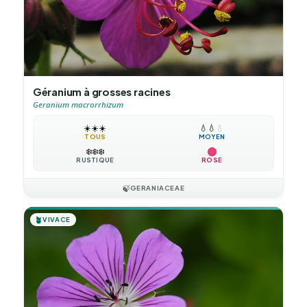
Géranium à grosses racines
Geranium macrorrhizum
☀️
☀️
☀️
💧
💧
💧
TOUS
MOYEN
❄️
❄️
❄️
RUSTIQUE
ROSE
🍃
GERANIACEAE
🪴
VIVACE