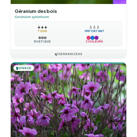
Géranium des bois
Geranium sylvaticum
☀️
☀️
☀️
💧
💧
💧
TOUS
IMPORTANT
❄️
❄️
❄️
RUSTIQUE
COULEURS
🍃
GERANIACEAE
🪴
VIVACE