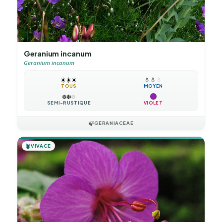
Geranium incanum
Geranium incanum
☀️
☀️
☀️
💧
💧
💧
TOUS
MOYEN
❄️
❄️
❄️
SEMI-RUSTIQUE
VIOLET
🍃
GERANIACEAE
🪴
VIVACE