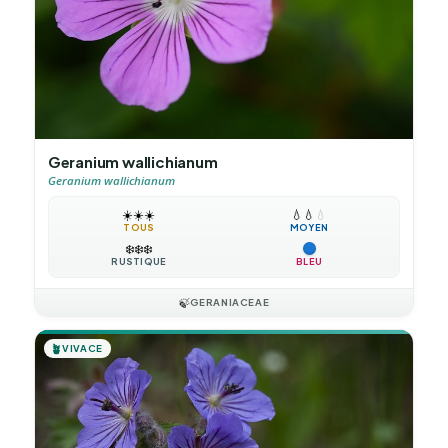
Geranium wallichianum
Geranium wallichianum
☀️
☀️
☀️
💧
💧
💧
TOUS
MOYEN
❄️
❄️
❄️
RUSTIQUE
BLEU
🍃
GERANIACEAE
🪴
VIVACE