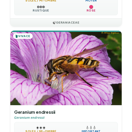
SOLEIL / MI-OMBRE
MOYEN
❄️
❄️
❄️
RUSTIQUE
ROSE
🍃
GERANIACEAE
🪴
VIVACE
Geranium endressii
Geranium endressii
☀️
☀️
☀️
💧
💧
💧
SOLEIL / MI-OMBRE
IMPORTANT