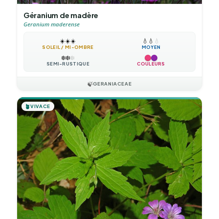
Géranium de madère
Geranium maderense
☀️
☀️
☀️
💧
💧
💧
SOLEIL / MI-OMBRE
MOYEN
❄️
❄️
❄️
SEMI-RUSTIQUE
COULEURS
🍃
GERANIACEAE
🪴
VIVACE