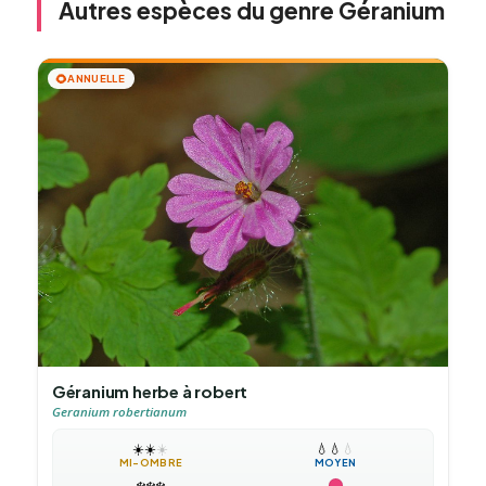
Autres espèces du genre Géranium
🌻
ANNUELLE
Géranium herbe à robert
Geranium robertianum
☀️
☀️
☀️
💧
💧
💧
MI-OMBRE
MOYEN
❄️
❄️
❄️