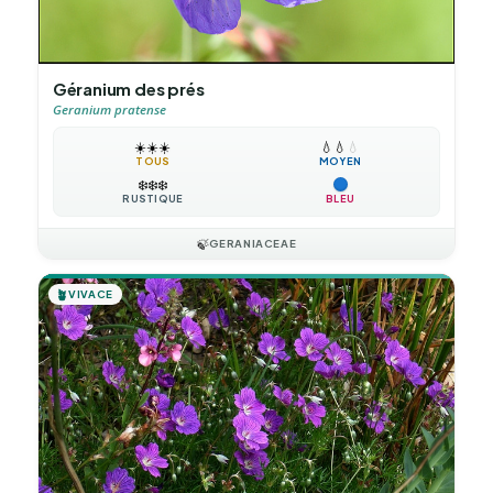
Géranium des prés
Geranium pratense
☀️
☀️
☀️
💧
💧
💧
TOUS
MOYEN
❄️
❄️
❄️
RUSTIQUE
BLEU
🍃
GERANIACEAE
🪴
VIVACE