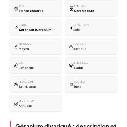
TYPE
FAMILLE
🌼
🧬
Plante annuelle
Geraniaceae
GENRE
EXPOSITION
🔬
☀️
Géranium (Geranium)
Soleil
ARROSAGE
RUSTICITÉ
💧
❄️
Moyen
Rustique
SOL
FEUILLAGE
🪨
🍃
Limoneux
Caduc
FLORAISON
COULEUR
🌸
🎨
Juillet, août
Rose
VÉGÉTATION
🌿
Annuelle
Géranium divariqué : description et