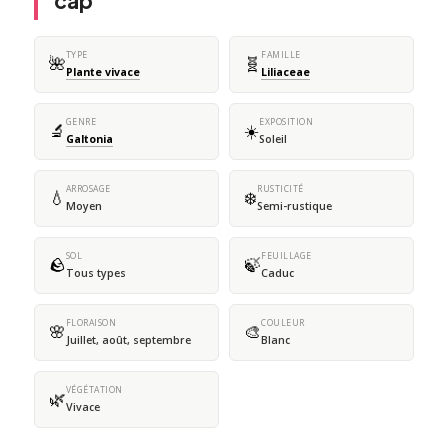
cap
TYPE
FAMILLE
🌺
🧬
Plante vivace
Liliaceae
GENRE
EXPOSITION
🔬
☀️
Galtonia
Soleil
ARROSAGE
RUSTICITÉ
💧
❄️
Moyen
Semi-rustique
SOL
FEUILLAGE
🪨
🍃
Tous types
Caduc
FLORAISON
COULEUR
🌸
🎨
Juillet, août, septembre
Blanc
VÉGÉTATION
🌿
Vivace