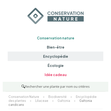
Conservation nature
Bien-être
Encyclopédie
Écologie
Idée cadeau
🔍
Rechercher une plante par nom ou critères
Conservation Nature
>
Biodiversité
>
Encyclopédie
des plantes
>
Liliaceae
>
Galtonia
>
Galtonia
candicans