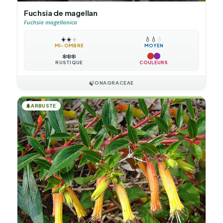
Fuchsia de magellan
Fuchsia magellanica
☀️
☀️
☀️
💧
💧
💧
MI-OMBRE
MOYEN
❄️
❄️
❄️
RUSTIQUE
COULEURS
🍃
ONAGRACEAE
🌲
ARBUSTE