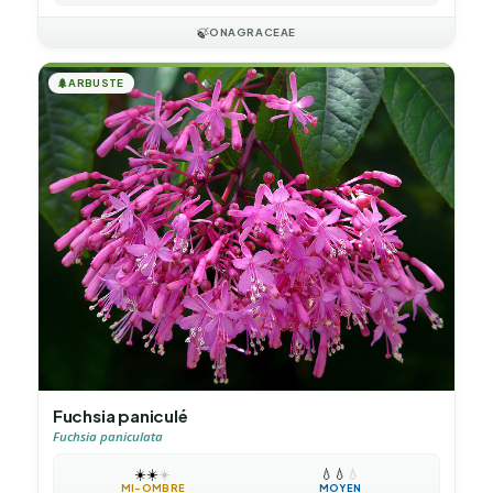
🍃
ONAGRACEAE
🌲
ARBUSTE
Fuchsia paniculé
Fuchsia paniculata
☀️
☀️
☀️
💧
💧
💧
MI-OMBRE
MOYEN