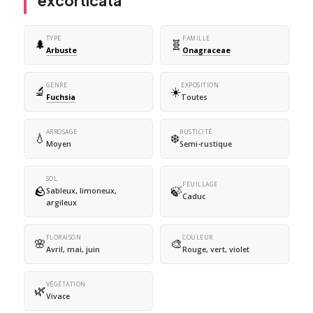
excorticata
TYPE
FAMILLE
🌲
🧬
Arbuste
Onagraceae
GENRE
EXPOSITION
🔬
☀️
Fuchsia
Toutes
ARROSAGE
RUSTICITÉ
💧
❄️
Moyen
Semi-rustique
SOL
FEUILLAGE
🪨
🍃
Sableux, limoneux,
Caduc
argileux
FLORAISON
COULEUR
🌸
🎨
Avril, mai, juin
Rouge, vert, violet
VÉGÉTATION
🌿
Vivace