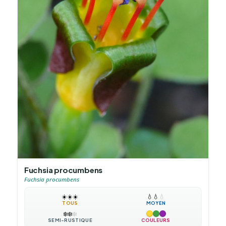
Fuchsia procumbens
Fuchsia procumbens
☀️
☀️
☀️
💧
💧
💧
TOUS
MOYEN
❄️
❄️
❄️
SEMI-RUSTIQUE
COULEURS