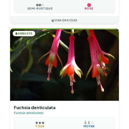
❄️
❄️
❄️
SEMI-RUSTIQUE
ROSE
🍃
ONAGRACEAE
🌲
ARBUSTE
Fuchsia denticulata
Fuchsia denticulata
☀️
☀️
☀️
💧
💧
💧
TOUS
MOYEN