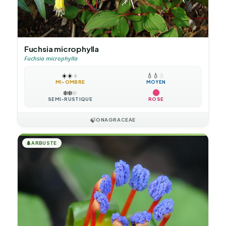
Fuchsia microphylla
Fuchsia microphylla
☀️
☀️
☀️
💧
💧
💧
MI-OMBRE
MOYEN
❄️
❄️
❄️
SEMI-RUSTIQUE
ROSE
🍃
ONAGRACEAE
🌲
ARBUSTE