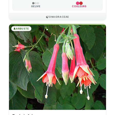
❄️
❄️
❄️
GÉLIVE
COULEURS
🍃
ONAGRACEAE
🌲
ARBUSTE