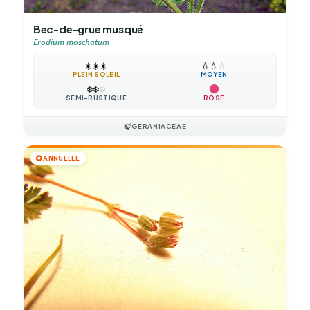
Bec-de-grue musqué
Erodium moschatum
☀️
☀️
☀️
💧
💧
💧
PLEIN SOLEIL
MOYEN
❄️
❄️
❄️
SEMI-RUSTIQUE
ROSE
🍃
GERANIACEAE
🌻
ANNUELLE