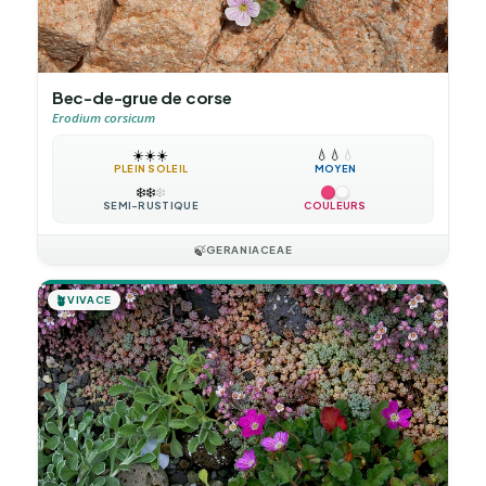
Bec-de-grue de corse
Erodium corsicum
☀️
☀️
☀️
💧
💧
💧
PLEIN SOLEIL
MOYEN
❄️
❄️
❄️
SEMI-RUSTIQUE
COULEURS
🍃
GERANIACEAE
🪴
VIVACE