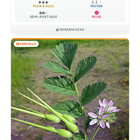
☀️
☀️
☀️
💧
💧
💧
PLEIN SOLEIL
MOYEN
❄️
❄️
❄️
SEMI-RUSTIQUE
ROSE
🍃
GERANIACEAE
🌻
ANNUELLE