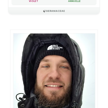
VIOLET
ANNUELLE
🍃
GERANIACEAE