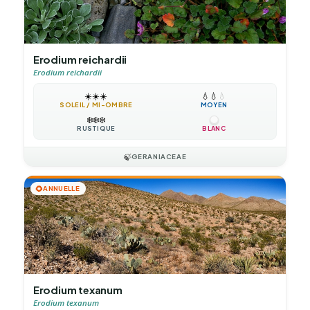
Erodium reichardii
Erodium reichardii
☀️
☀️
☀️
💧
💧
💧
SOLEIL / MI-OMBRE
MOYEN
❄️
❄️
❄️
RUSTIQUE
BLANC
🍃
GERANIACEAE
🌻
ANNUELLE
Erodium texanum
Erodium texanum