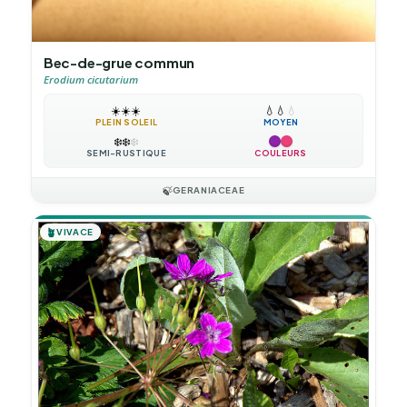
Bec-de-grue commun
Erodium cicutarium
☀️
☀️
☀️
💧
💧
💧
PLEIN SOLEIL
MOYEN
❄️
❄️
❄️
SEMI-RUSTIQUE
COULEURS
🍃
GERANIACEAE
🪴
VIVACE