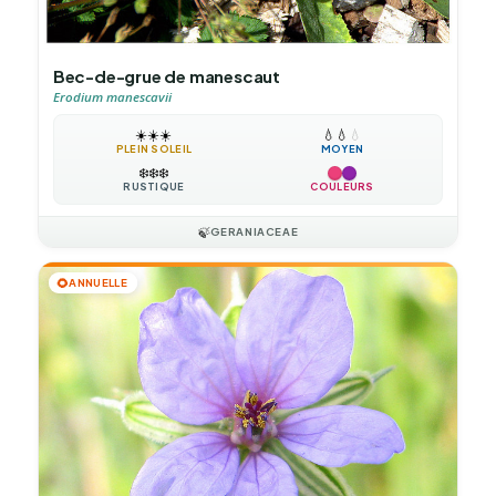
Bec-de-grue de manescaut
Erodium manescavii
☀️
☀️
☀️
💧
💧
💧
PLEIN SOLEIL
MOYEN
❄️
❄️
❄️
RUSTIQUE
COULEURS
🍃
GERANIACEAE
🌻
ANNUELLE