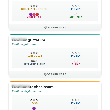
☀️
☀️
☀️
💧
💧
💧
SOLEIL / MI-OMBRE
MOYEN
📏
COULEURS
ANNUELLE
🍃
GERANIACEAE
🪴
VIVACE
Erodium guttatum
Erodium guttatum
☀️
☀️
☀️
💧
💧
💧
PLEIN SOLEIL
MOYEN
❄️
❄️
❄️
SEMI-RUSTIQUE
BLANC
🍃
GERANIACEAE
🌻
ANNUELLE
Erodium stephanianum
Erodium stephanianum
☀️
☀️
☀️
💧
💧
💧
TOUS
MOYEN
📏