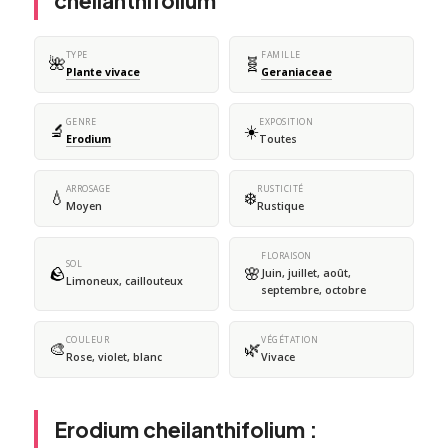
cheilanthifolium
TYPE
FAMILLE
🌺
🧬
Plante vivace
Geraniaceae
GENRE
EXPOSITION
🔬
☀️
Erodium
Toutes
ARROSAGE
RUSTICITÉ
💧
❄️
Moyen
Rustique
FLORAISON
SOL
🪨
🌸
Juin, juillet, août,
Limoneux, caillouteux
septembre, octobre
COULEUR
VÉGÉTATION
🎨
🌿
Rose, violet, blanc
Vivace
Erodium cheilanthifolium :