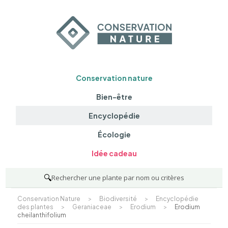
Conservation nature
Bien-être
Encyclopédie
Écologie
Idée cadeau
🔍
Rechercher une plante par nom ou critères
Conservation Nature
>
Biodiversité
>
Encyclopédie
des plantes
>
Geraniaceae
>
Erodium
>
Erodium
cheilanthifolium