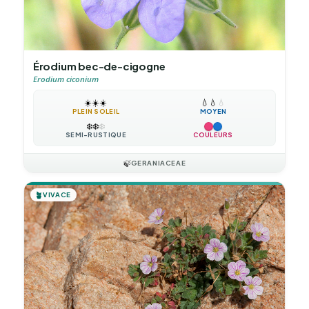
Érodium bec-de-cigogne
Erodium ciconium
☀️
☀️
☀️
💧
💧
💧
PLEIN SOLEIL
MOYEN
❄️
❄️
❄️
SEMI-RUSTIQUE
COULEURS
🍃
GERANIACEAE
🪴
VIVACE