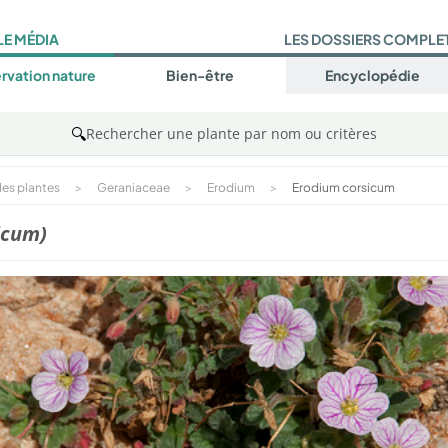
LE MÉDIA
LES DOSSIERS COMPLE
rvation nature
Bien-être
Encyclopédie
🔍
Rechercher une plante par nom ou critères
es plantes
>
Geraniaceae
>
Erodium
>
Erodium corsicum
icum)