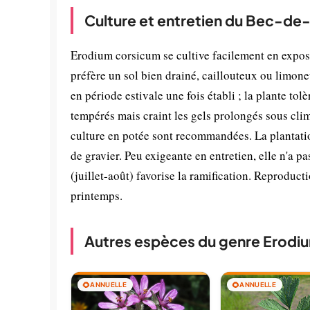
Culture et entretien du Bec-de
Erodium corsicum se cultive facilement en exposit
préfère un sol bien drainé, caillouteux ou limone
en période estivale une fois établi ; la plante tol
tempérés mais craint les gels prolongés sous clim
culture en potée sont recommandées. La plantatio
de gravier. Peu exigeante en entretien, elle n'a pa
(juillet-août) favorise la ramification. Reproduct
printemps.
Autres espèces du genre Erodi
🌻
ANNUELLE
🌻
ANNUELLE