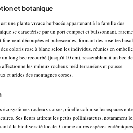
tion et botanique
est une plante vivace herbacée appartenant à la famille des
mique se caractérise par un port compact et buissonnant, rareme
nt finement découpées et pubescentes, formant des rosettes basa
nt des coloris rose à blanc selon les individus, réunies en ombell
e un long bec recourbé (jusqu'à 10 cm), ressemblant à un bec de
nte affectionne les milieux rocheux méditerranéens et pousse
reux et arides des montagnes corses.
n
 écosystèmes rocheux corses, où elle colonise les espaces entr
lcaires. Ses fleurs attirent les petits pollinisateurs, notamment le
buant à la biodiversité locale. Comme autres espèces endémiques