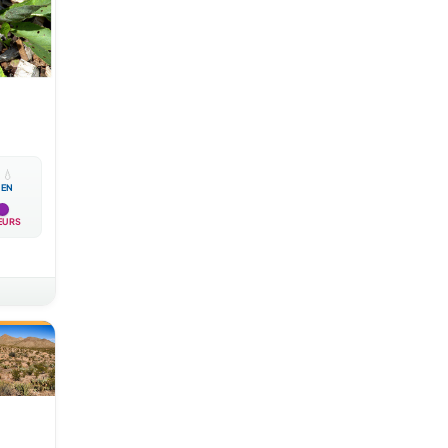

💧
EN
EURS