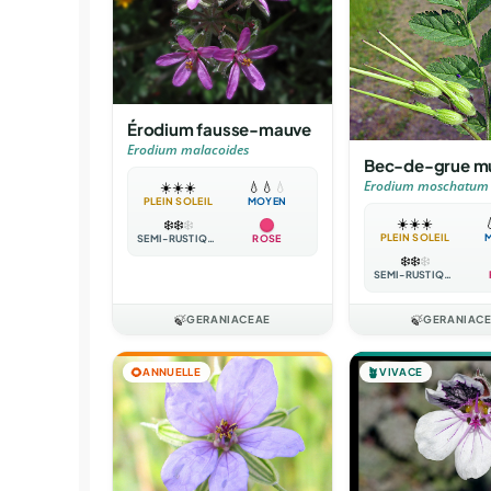
Érodium fausse-mauve
Erodium malacoides
Bec-de-grue m
Erodium moschatum
☀️
☀️
☀️
💧
💧
💧
PLEIN SOLEIL
MOYEN
☀️
☀️
☀️

❄️
❄️
❄️
PLEIN SOLEIL
SEMI-RUSTIQUE
ROSE
❄️
❄️
❄️
SEMI-RUSTIQUE
🍃
GERANIACEAE
🍃
GERANIAC
🌻
ANNUELLE
🪴
VIVACE