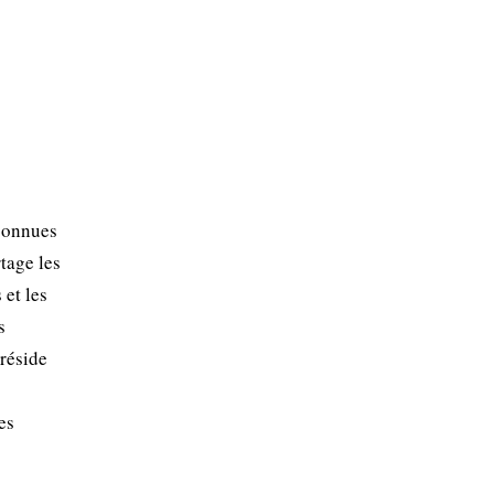
econnues
tage les
 et les
s
 réside
es