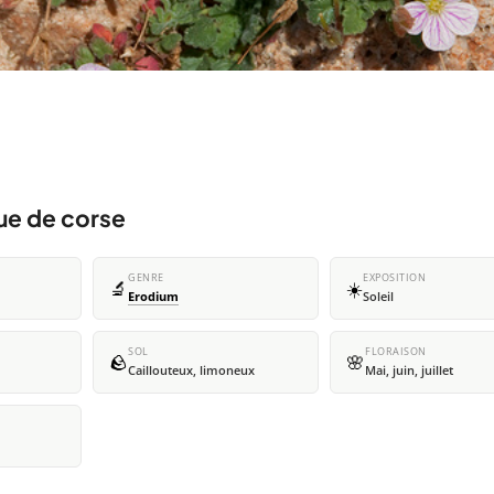
ue de corse
GENRE
EXPOSITION
🔬
☀️
Erodium
Soleil
SOL
FLORAISON
🪨
🌸
Caillouteux, limoneux
Mai, juin, juillet