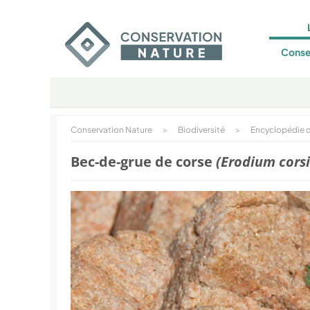
Conse
Conservation Nature
>
Biodiversité
>
Encyclopédie d
Bec-de-grue de corse
(Erodium cors