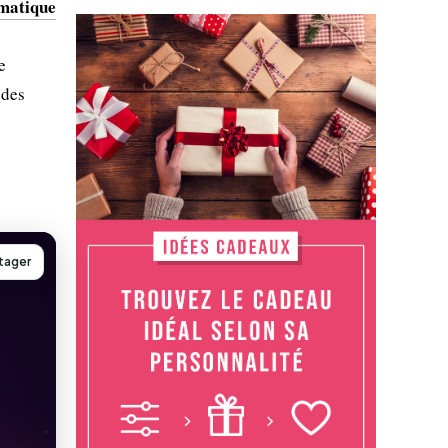
imatique
e
 des