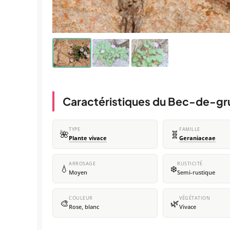
Caractéristiques du Bec-de-gr
TYPE
FAMILLE
🌺
🧬
Plante vivace
Geraniaceae
ARROSAGE
RUSTICITÉ
💧
❄️
Moyen
Semi-rustique
COULEUR
VÉGÉTATION
🎨
🌿
Rose, blanc
Vivace