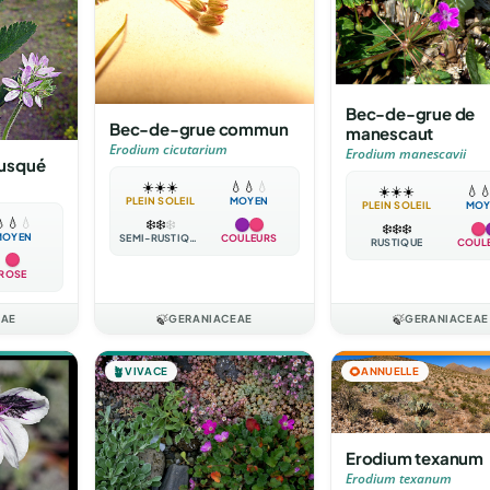
Bec-de-grue de
Bec-de-grue commun
manescaut
Erodium cicutarium
Erodium manescavii
usqué
☀️
☀️
☀️
💧
💧
💧
☀️
☀️
☀️
💧

PLEIN SOLEIL
MOYEN
PLEIN SOLEIL
MOY

💧
💧
❄️
❄️
❄️
❄️
❄️
❄️
MOYEN
SEMI-RUSTIQUE
COULEURS
RUSTIQUE
COUL
ROSE
EAE
🍃
GERANIACEAE
🍃
GERANIACEAE
🪴
VIVACE
🌻
ANNUELLE
Erodium texanum
Erodium texanum