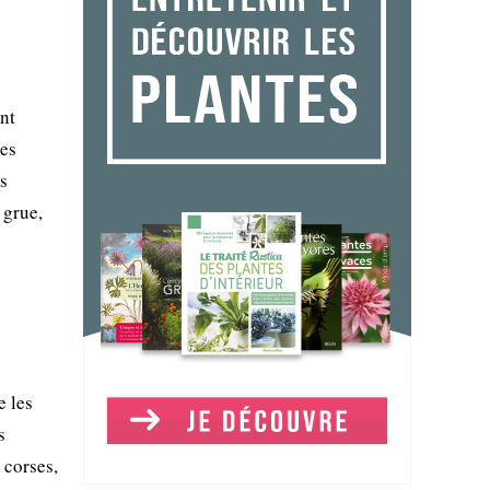
nt
les
es
 grue,
e les
s
 corses,