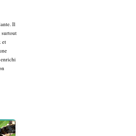
ante. Il
 surtout
 et
 une
 enrichi
son