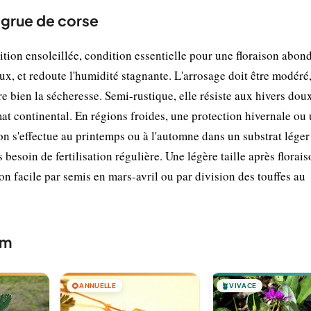
-grue de corse
ion ensoleillée, condition essentielle pour une floraison abond
ux, et redoute l'humidité stagnante. L'arrosage doit être modéré,
ère bien la sécheresse. Semi-rustique, elle résiste aux hivers doux
at continental. En régions froides, une protection hivernale ou
n s'effectue au printemps ou à l'automne dans un substrat léger
s besoin de fertilisation régulière. Une légère taille après florai
ion facile par semis en mars-avril ou par division des touffes au
um
🌻
ANNUELLE
🪴
VIVACE