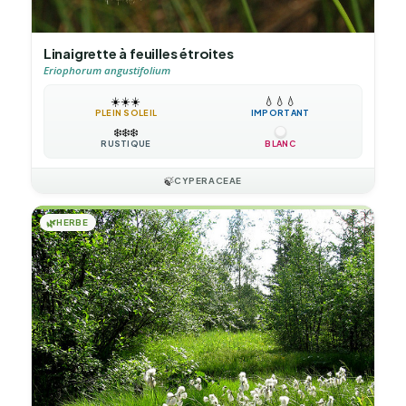
Linaigrette à feuilles étroites
Eriophorum angustifolium
☀️
☀️
☀️
💧
💧
💧
PLEIN SOLEIL
IMPORTANT
❄️
❄️
❄️
RUSTIQUE
BLANC
🍃
CYPERACEAE
🌿
HERBE