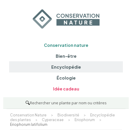
Conservation nature
Bien-être
Encyclopédie
Écologie
Idée cadeau
🔍
Rechercher une plante par nom ou critères
Conservation Nature
>
Biodiversité
>
Encyclopédie
des plantes
>
Cyperaceae
>
Eriophorum
>
Eriophorum latifolium