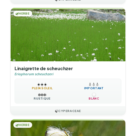
🌿
HERBE
Linaigrette de scheuchzer
Eriophorum scheuchzeri
☀️
☀️
☀️
💧
💧
💧
PLEIN SOLEIL
IMPORTANT
❄️
❄️
❄️
RUSTIQUE
BLANC
🍃
CYPERACEAE
🌿
HERBE