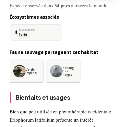
34 pays
Espèce observée dans
à travers le monde.
Écosystèmes associés
ÉCOSYSTÈME
🌲
Forêt
Faune sauvage partageant cet habitat
Harfang
L’aigle
des
impérial
neiges
Bienfaits et usages
Bien que peu utilisée en phytothérapie occidentale,
Eriophorum latifolium présente un intérêt