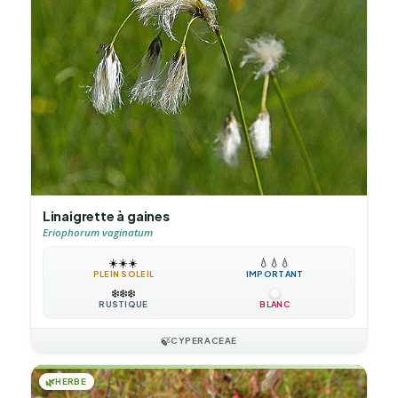
Linaigrette à gaines
Eriophorum vaginatum
☀️
☀️
☀️
💧
💧
💧
PLEIN SOLEIL
IMPORTANT
❄️
❄️
❄️
RUSTIQUE
BLANC
🍃
CYPERACEAE
🌿
HERBE