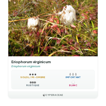
Eriophorum virginicum
Eriophorum virginicum
☀️
☀️
☀️
💧
💧
💧
SOLEIL / MI-OMBRE
IMPORTANT
❄️
❄️
❄️
RUSTIQUE
BLANC
🍃
CYPERACEAE