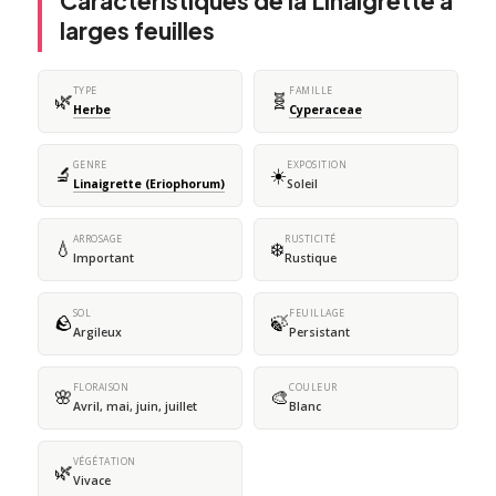
Caractéristiques de la Linaigrette à
larges feuilles
TYPE
FAMILLE
🌿
🧬
Herbe
Cyperaceae
GENRE
EXPOSITION
🔬
☀️
Linaigrette (Eriophorum)
Soleil
ARROSAGE
RUSTICITÉ
💧
❄️
Important
Rustique
SOL
FEUILLAGE
🪨
🍃
Argileux
Persistant
FLORAISON
COULEUR
🌸
🎨
Avril, mai, juin, juillet
Blanc
VÉGÉTATION
🌿
Vivace