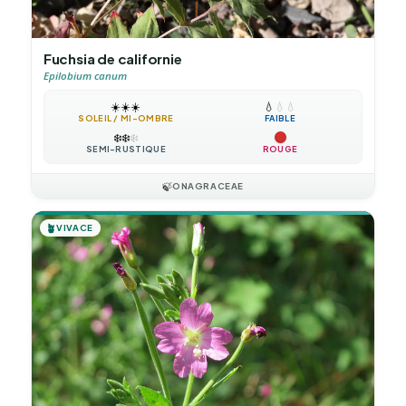
Fuchsia de californie
Epilobium canum
☀️
☀️
☀️
💧
💧
💧
SOLEIL / MI-OMBRE
FAIBLE
❄️
❄️
❄️
SEMI-RUSTIQUE
ROUGE
🍃
ONAGRACEAE
🪴
VIVACE