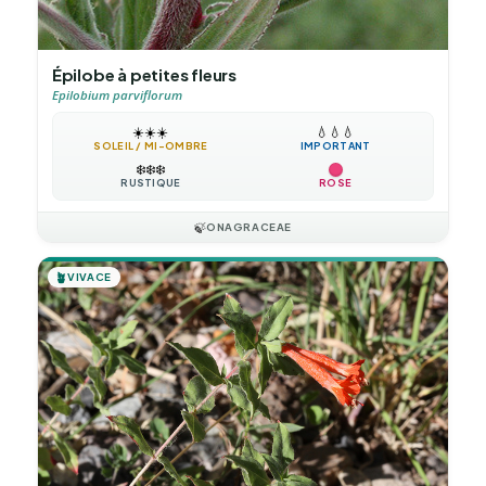
Épilobe à petites fleurs
Epilobium parviflorum
☀️
☀️
☀️
💧
💧
💧
SOLEIL / MI-OMBRE
IMPORTANT
❄️
❄️
❄️
RUSTIQUE
ROSE
🍃
ONAGRACEAE
🪴
VIVACE