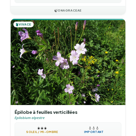
🍃
ONAGRACEAE
🪴
VIVACE
Épilobe à feuilles verticillées
Epilobium alpestre
☀️
☀️
☀️
💧
💧
💧
SOLEIL / MI-OMBRE
IMPORTANT