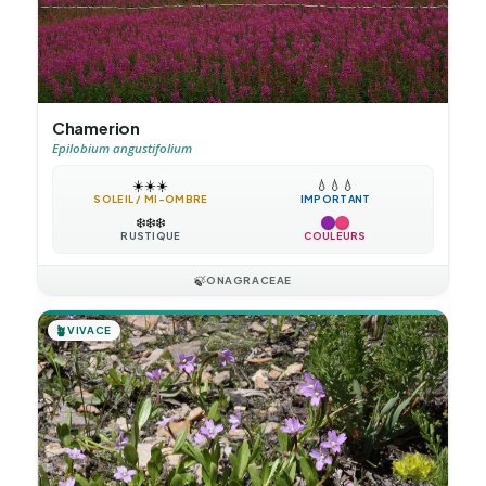
Chamerion
Epilobium angustifolium
☀️
☀️
☀️
💧
💧
💧
SOLEIL / MI-OMBRE
IMPORTANT
❄️
❄️
❄️
RUSTIQUE
COULEURS
🍃
ONAGRACEAE
🪴
VIVACE