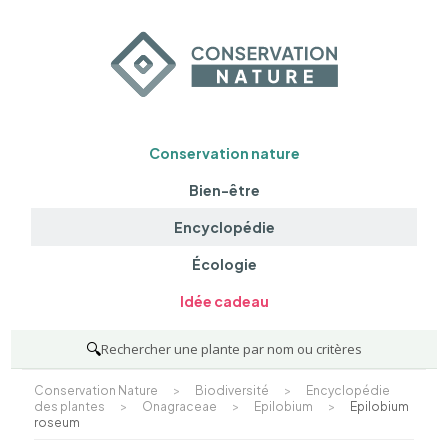
Conservation nature
Bien-être
Encyclopédie
Écologie
Idée cadeau
🔍
Rechercher une plante par nom ou critères
Conservation Nature
>
Biodiversité
>
Encyclopédie
des plantes
>
Onagraceae
>
Epilobium
>
Epilobium
roseum