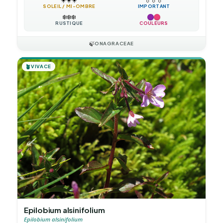
SOLEIL / MI-OMBRE
IMPORTANT
❄️
❄️
❄️
RUSTIQUE
COULEURS
🍃
ONAGRACEAE
🪴
VIVACE
Epilobium alsinifolium
Epilobium alsinifolium