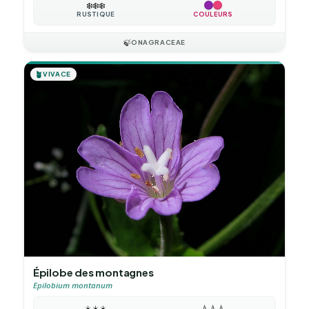
❄️
❄️
❄️
RUSTIQUE
COULEURS
🍃
ONAGRACEAE
🪴
VIVACE
Épilobe des montagnes
Epilobium montanum
☀️
☀️
☀️
💧
💧
💧