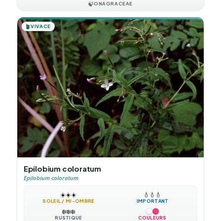
🍃
ONAGRACEAE
🪴
VIVACE
Epilobium coloratum
Epilobium coloratum
☀️
☀️
☀️
💧
💧
💧
SOLEIL / MI-OMBRE
IMPORTANT
❄️
❄️
❄️
RUSTIQUE
COULEURS