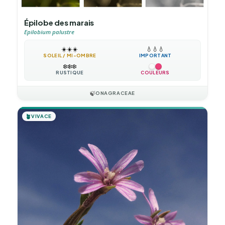
Épilobe des marais
Epilobium palustre
☀️
☀️
☀️
💧
💧
💧
SOLEIL / MI-OMBRE
IMPORTANT
❄️
❄️
❄️
RUSTIQUE
COULEURS
🍃
ONAGRACEAE
🪴
VIVACE