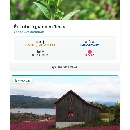
Épilobe à grandes fleurs
Epilobium hirsutum
☀️
☀️
☀️
💧
💧
💧
SOLEIL / MI-OMBRE
IMPORTANT
❄️
❄️
❄️
RUSTIQUE
ROSE
🍃
ONAGRACEAE
🪴
VIVACE