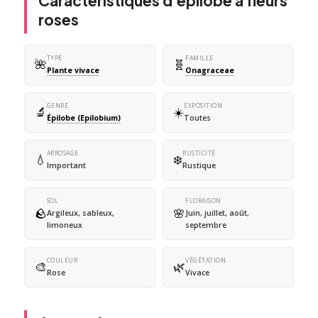
Caractéristiques d'épilobe à fleurs
roses
TYPE
FAMILLE
🌺
🧬
Plante vivace
Onagraceae
GENRE
EXPOSITION
🔬
☀️
Épilobe (Epilobium)
Toutes
ARROSAGE
RUSTICITÉ
💧
❄️
Important
Rustique
SOL
FLORAISON
🪨
🌸
Argileux, sableux,
Juin, juillet, août,
limoneux
septembre
COULEUR
VÉGÉTATION
🎨
🌿
Rose
Vivace