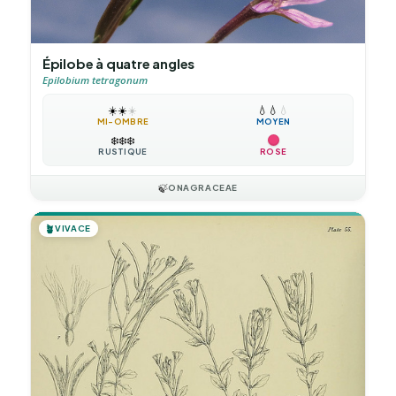
Épilobe à quatre angles
Epilobium tetragonum
☀️
☀️
☀️
💧
💧
💧
MI-OMBRE
MOYEN
❄️
❄️
❄️
RUSTIQUE
ROSE
🍃
ONAGRACEAE
🪴
VIVACE