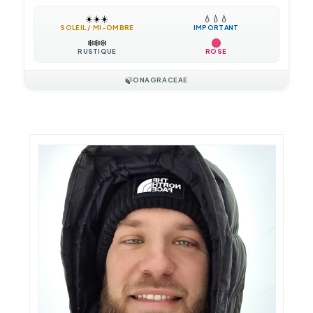
☀️
☀️
☀️
💧
💧
💧
SOLEIL / MI-OMBRE
IMPORTANT
❄️
❄️
❄️
RUSTIQUE
ROSE
🍃
ONAGRACEAE