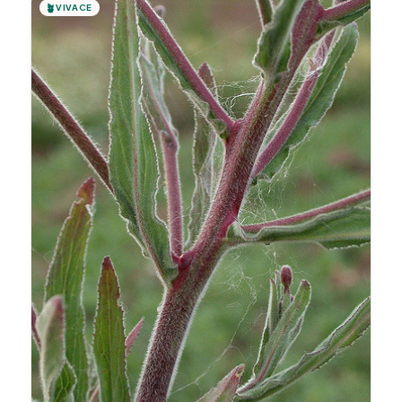
🪴
VIVACE