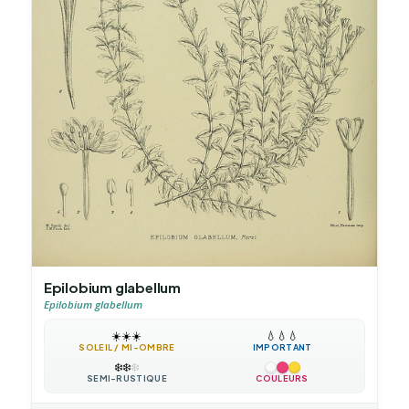
Epilobium glabellum
Epilobium glabellum
☀️
☀️
☀️
💧
💧
💧
SOLEIL / MI-OMBRE
IMPORTANT
❄️
❄️
❄️
SEMI-RUSTIQUE
COULEURS