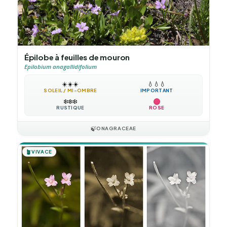
Épilobe à feuilles de mouron
Epilobium anagallidifolium
☀️
☀️
☀️
💧
💧
💧
SOLEIL / MI-OMBRE
IMPORTANT
❄️
❄️
❄️
RUSTIQUE
ROSE
🍃
ONAGRACEAE
🪴
VIVACE