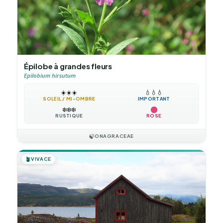
Épilobe à grandes fleurs
Epilobium hirsutum
☀️
☀️
☀️
💧
💧
💧
SOLEIL / MI-OMBRE
IMPORTANT
❄️
❄️
❄️
RUSTIQUE
ROSE
🍃
ONAGRACEAE
🪴
VIVACE