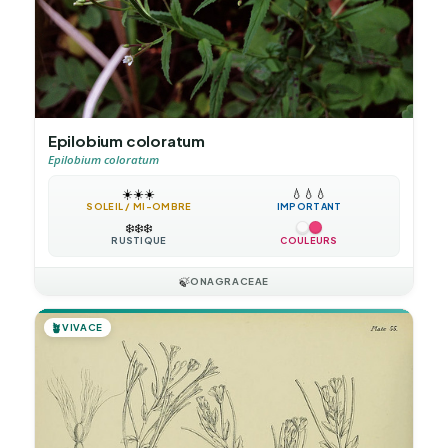
Epilobium coloratum
Epilobium coloratum
☀️
☀️
☀️
💧
💧
💧
SOLEIL / MI-OMBRE
IMPORTANT
❄️
❄️
❄️
RUSTIQUE
COULEURS
🍃
ONAGRACEAE
🪴
VIVACE