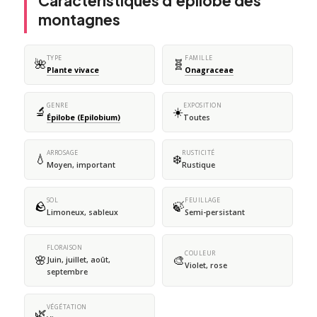
Caractéristiques d'épilobe des
montagnes
TYPE
FAMILLE
🌺
🧬
Plante vivace
Onagraceae
GENRE
EXPOSITION
🔬
☀️
Épilobe (Epilobium)
Toutes
ARROSAGE
RUSTICITÉ
💧
❄️
Moyen, important
Rustique
SOL
FEUILLAGE
🪨
🍃
Limoneux, sableux
Semi-persistant
FLORAISON
COULEUR
🌸
🎨
Juin, juillet, août,
Violet, rose
septembre
VÉGÉTATION
🌿