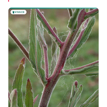
🪴
VIVACE