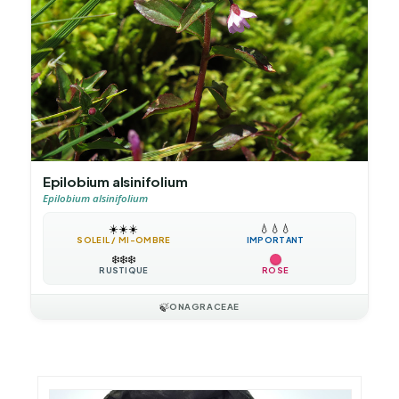
Epilobium alsinifolium
Epilobium alsinifolium
☀️
☀️
☀️
💧
💧
💧
SOLEIL / MI-OMBRE
IMPORTANT
❄️
❄️
❄️
RUSTIQUE
ROSE
🍃
ONAGRACEAE