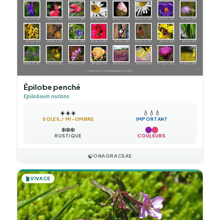
Épilobe penché
Epilobium nutans
☀️
☀️
☀️
💧
💧
💧
SOLEIL / MI-OMBRE
IMPORTANT
❄️
❄️
❄️
RUSTIQUE
COULEURS
🍃
ONAGRACEAE
🪴
VIVACE