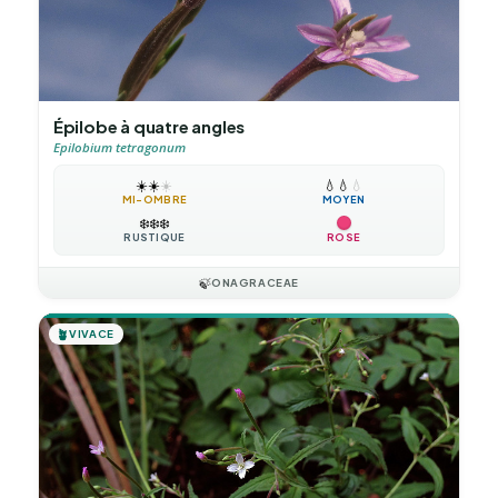
Épilobe à quatre angles
Epilobium tetragonum
☀️
☀️
☀️
💧
💧
💧
MI-OMBRE
MOYEN
❄️
❄️
❄️
RUSTIQUE
ROSE
🍃
ONAGRACEAE
🪴
VIVACE