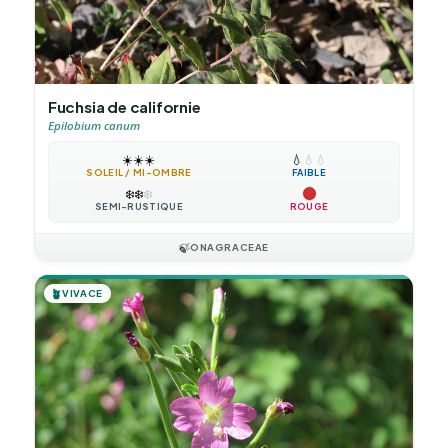
Fuchsia de californie
Epilobium canum
☀️
☀️
☀️
💧
💧
💧
SOLEIL / MI-OMBRE
FAIBLE
❄️
❄️
❄️
SEMI-RUSTIQUE
ROUGE
🍃
ONAGRACEAE
🪴
VIVACE