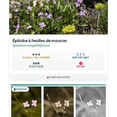
Épilobe à feuilles de mouron
Epilobium anagallidifolium
☀️
☀️
☀️
💧
💧
💧
SOLEIL / MI-OMBRE
IMPORTANT
❄️
❄️
❄️
RUSTIQUE
ROSE
🍃
ONAGRACEAE
🪴
VIVACE