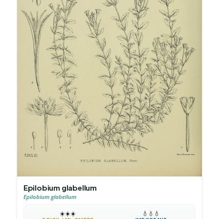
Epilobium glabellum
Epilobium glabellum
☀️
☀️
☀️
💧
💧
💧