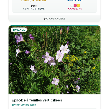
SOLEIL / MI-OMBRE
IMPORTANT
❄️
❄️
❄️
SEMI-RUSTIQUE
COULEURS
🍃
ONAGRACEAE
🪴
VIVACE
Épilobe à feuilles verticillées
Epilobium alpestre