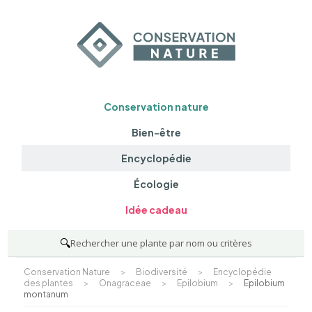
Conservation nature
Bien-être
Encyclopédie
Écologie
Idée cadeau
🔍
Rechercher une plante par nom ou critères
Conservation Nature
>
Biodiversité
>
Encyclopédie
des plantes
>
Onagraceae
>
Epilobium
>
Epilobium
montanum