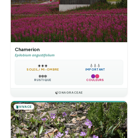
Chamerion
Epilobium angustifolium
☀️
☀️
☀️
💧
💧
💧
SOLEIL / MI-OMBRE
IMPORTANT
❄️
❄️
❄️
RUSTIQUE
COULEURS
🍃
ONAGRACEAE
🪴
VIVACE