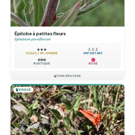
Épilobe à petites fleurs
Epilobium parviflorum
☀️
☀️
☀️
💧
💧
💧
SOLEIL / MI-OMBRE
IMPORTANT
❄️
❄️
❄️
RUSTIQUE
ROSE
🍃
ONAGRACEAE
🪴
VIVACE