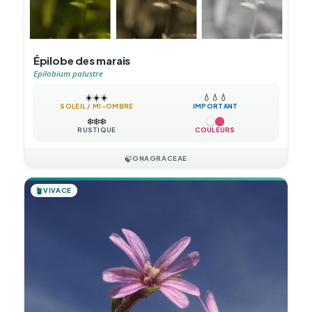
Épilobe des marais
Epilobium palustre
☀️
☀️
☀️
💧
💧
💧
SOLEIL / MI-OMBRE
IMPORTANT
❄️
❄️
❄️
RUSTIQUE
COULEURS
🍃
ONAGRACEAE
🪴
VIVACE