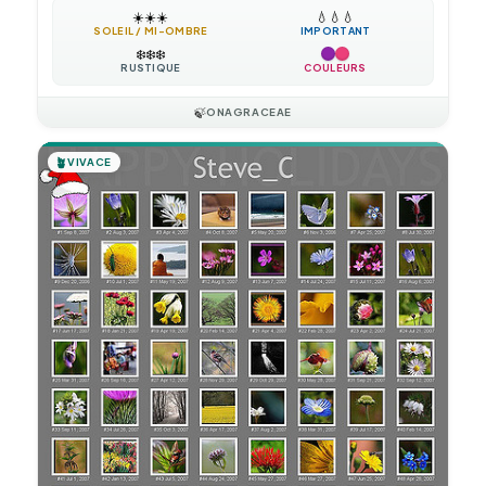
☀️
☀️
☀️
💧
💧
💧
SOLEIL / MI-OMBRE
IMPORTANT
❄️
❄️
❄️
RUSTIQUE
COULEURS
🍃
ONAGRACEAE
🪴
VIVACE