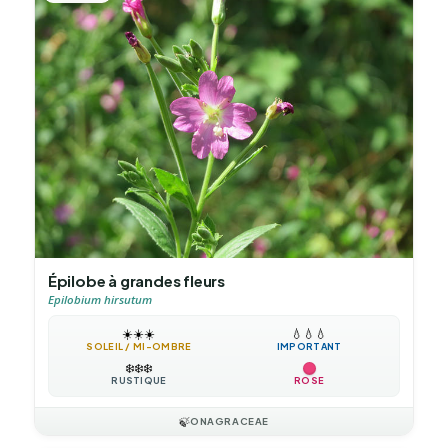
Épilobe à grandes fleurs
Epilobium hirsutum
☀️
☀️
☀️
💧
💧
💧
SOLEIL / MI-OMBRE
IMPORTANT
❄️
❄️
❄️
RUSTIQUE
ROSE
🍃
ONAGRACEAE