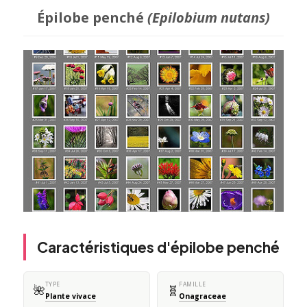
Épilobe penché
(Epilobium nutans)
Caractéristiques d'épilobe penché
TYPE
FAMILLE
🌺
🧬
Plante vivace
Onagraceae