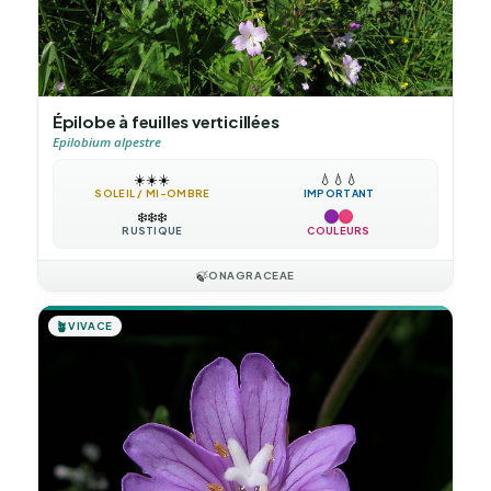
Épilobe à feuilles verticillées
Epilobium alpestre
☀️
☀️
☀️
💧
💧
💧
SOLEIL / MI-OMBRE
IMPORTANT
❄️
❄️
❄️
RUSTIQUE
COULEURS
🍃
ONAGRACEAE
🪴
VIVACE