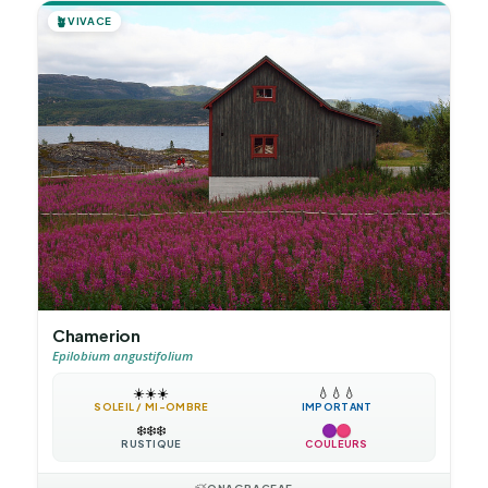
🪴
VIVACE
Chamerion
Epilobium angustifolium
☀️
☀️
☀️
💧
💧
💧
SOLEIL / MI-OMBRE
IMPORTANT
❄️
❄️
❄️
RUSTIQUE
COULEURS