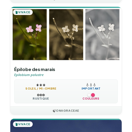
🪴
VIVACE
Épilobe des marais
Epilobium palustre
☀️
☀️
☀️
💧
💧
💧
SOLEIL / MI-OMBRE
IMPORTANT
❄️
❄️
❄️
RUSTIQUE
COULEURS
🍃
ONAGRACEAE
🪴
VIVACE