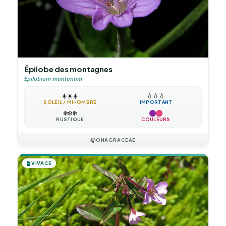
Épilobe des montagnes
Epilobium montanum
☀️
☀️
☀️
💧
💧
💧
SOLEIL / MI-OMBRE
IMPORTANT
❄️
❄️
❄️
RUSTIQUE
COULEURS
🍃
ONAGRACEAE
🪴
VIVACE