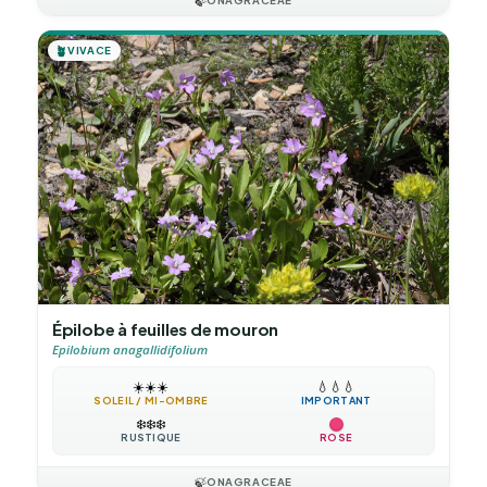
🍃
ONAGRACEAE
🪴
VIVACE
Épilobe à feuilles de mouron
Epilobium anagallidifolium
☀️
☀️
☀️
💧
💧
💧
SOLEIL / MI-OMBRE
IMPORTANT
❄️
❄️
❄️
RUSTIQUE
ROSE
🍃
ONAGRACEAE