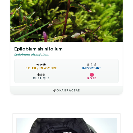
Epilobium alsinifolium
Epilobium alsinifolium
☀️
☀️
☀️
💧
💧
💧
SOLEIL / MI-OMBRE
IMPORTANT
❄️
❄️
❄️
RUSTIQUE
ROSE
🍃
ONAGRACEAE