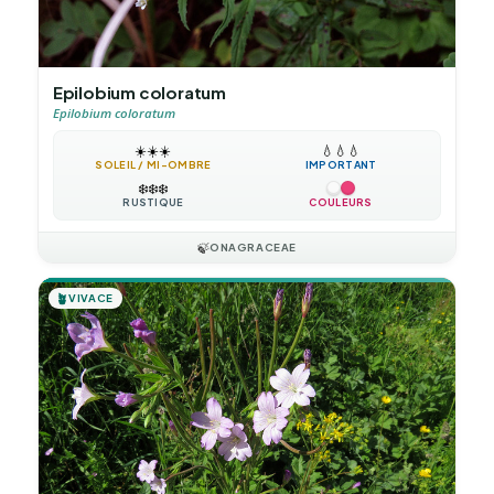
Epilobium coloratum
Epilobium coloratum
☀️
☀️
☀️
💧
💧
💧
SOLEIL / MI-OMBRE
IMPORTANT
❄️
❄️
❄️
RUSTIQUE
COULEURS
🍃
ONAGRACEAE
🪴
VIVACE