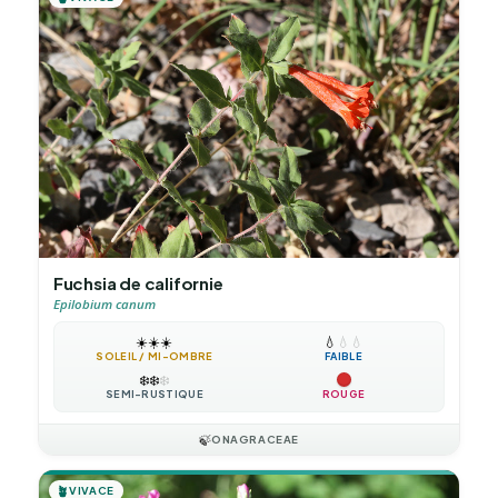
Fuchsia de californie
Epilobium canum
☀️
☀️
☀️
💧
💧
💧
SOLEIL / MI-OMBRE
FAIBLE
❄️
❄️
❄️
SEMI-RUSTIQUE
ROUGE
🍃
ONAGRACEAE
🪴
VIVACE