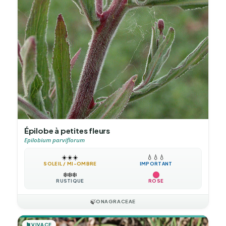
Épilobe à petites fleurs
Epilobium parviflorum
☀️
☀️
☀️
💧
💧
💧
SOLEIL / MI-OMBRE
IMPORTANT
❄️
❄️
❄️
RUSTIQUE
ROSE
🍃
ONAGRACEAE
🪴
VIVACE