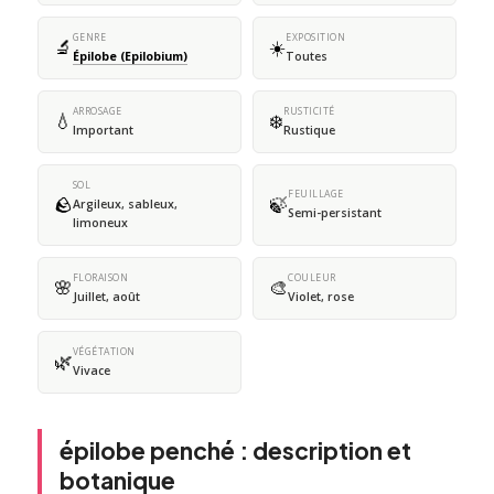
GENRE
EXPOSITION
🔬
☀️
Épilobe (Epilobium)
Toutes
ARROSAGE
RUSTICITÉ
💧
❄️
Important
Rustique
SOL
FEUILLAGE
🪨
🍃
Argileux, sableux,
Semi-persistant
limoneux
FLORAISON
COULEUR
🌸
🎨
Juillet, août
Violet, rose
VÉGÉTATION
🌿
Vivace
épilobe penché : description et
botanique