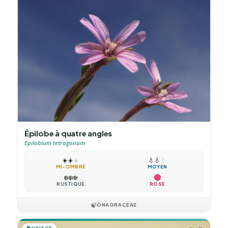
Épilobe à quatre angles
Epilobium tetragonum
☀️
☀️
☀️
💧
💧
💧
MI-OMBRE
MOYEN
❄️
❄️
❄️
RUSTIQUE
ROSE
🍃
ONAGRACEAE
VIVACE