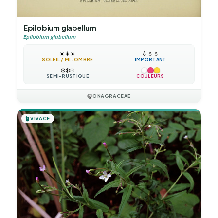
Epilobium glabellum
Epilobium glabellum
☀️
☀️
☀️
💧
💧
💧
SOLEIL / MI-OMBRE
IMPORTANT
❄️
❄️
❄️
SEMI-RUSTIQUE
COULEURS
🍃
ONAGRACEAE
🪴
VIVACE