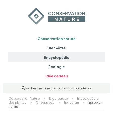
Conservation nature
Bien-être
Encyclopédie
Écologie
Idée cadeau
🔍
Rechercher une plante par nom ou critères
Conservation Nature
>
Biodiversité
>
Encyclopédie
des plantes
>
Onagraceae
>
Epilobium
>
Epilobium
nutans