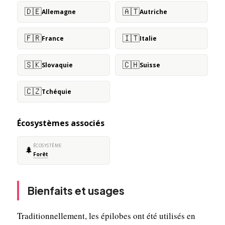
🇩🇪
🇦🇹
Allemagne
Autriche
🇫🇷
🇮🇹
France
Italie
🇸🇰
🇨🇭
Slovaquie
Suisse
🇨🇿
Tchéquie
Écosystèmes associés
ÉCOSYSTÈME
🌲
Forêt
Bienfaits et usages
Traditionnellement, les épilobes ont été utilisés en