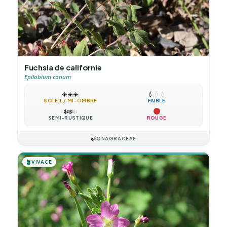
Fuchsia de californie
Epilobium canum
☀️
☀️
☀️
💧
💧
💧
SOLEIL / MI-OMBRE
FAIBLE
❄️
❄️
❄️
SEMI-RUSTIQUE
ROUGE
🍃
ONAGRACEAE
🪴
VIVACE