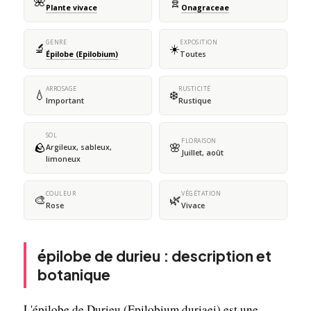
🌺
🧬
Plante vivace
Onagraceae
GENRE
EXPOSITION
🔬
☀️
Épilobe (Epilobium)
Toutes
ARROSAGE
RUSTICITÉ
💧
❄️
Important
Rustique
SOL
FLORAISON
🪨
🌸
Argileux, sableux,
Juillet, août
limoneux
COULEUR
VÉGÉTATION
🎨
🌿
Rose
Vivace
épilobe de durieu : description et
botanique
L'épilobe de Durieu (Epilobium duriaei) est une