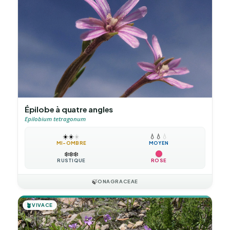
Épilobe à quatre angles
Epilobium tetragonum
☀️
☀️
☀️
💧
💧
💧
MI-OMBRE
MOYEN
❄️
❄️
❄️
RUSTIQUE
ROSE
🍃
ONAGRACEAE
🪴
VIVACE