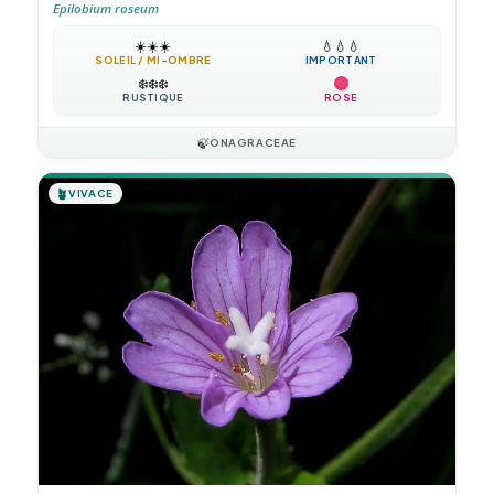
Epilobium roseum
☀️
☀️
☀️
💧
💧
💧
SOLEIL / MI-OMBRE
IMPORTANT
❄️
❄️
❄️
RUSTIQUE
ROSE
🍃
ONAGRACEAE
🪴
VIVACE