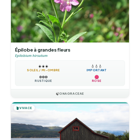
Épilobe à grandes fleurs
Epilobium hirsutum
☀️
☀️
☀️
💧
💧
💧
SOLEIL / MI-OMBRE
IMPORTANT
❄️
❄️
❄️
RUSTIQUE
ROSE
🍃
ONAGRACEAE
🪴
VIVACE