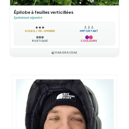
Épilobe à feuilles verticillées
Epilobium alpestre
☀️
☀️
☀️
💧
💧
💧
SOLEIL / MI-OMBRE
IMPORTANT
❄️
❄️
❄️
RUSTIQUE
COULEURS
🍃
ONAGRACEAE