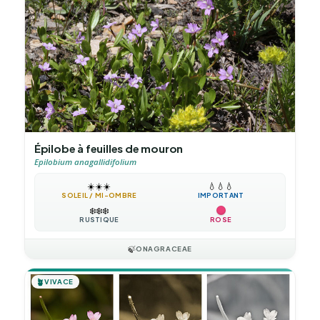
Épilobe à feuilles de mouron
Epilobium anagallidifolium
☀️
☀️
☀️
💧
💧
💧
SOLEIL / MI-OMBRE
IMPORTANT
❄️
❄️
❄️
RUSTIQUE
ROSE
🍃
ONAGRACEAE
🪴
VIVACE