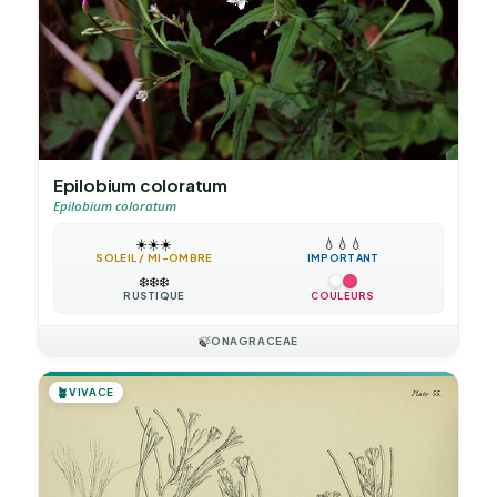
Epilobium coloratum
Epilobium coloratum
☀️
☀️
☀️
💧
💧
💧
SOLEIL / MI-OMBRE
IMPORTANT
❄️
❄️
❄️
RUSTIQUE
COULEURS
🍃
ONAGRACEAE
🪴
VIVACE