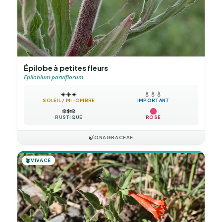
Épilobe à petites fleurs
Epilobium parviflorum
☀️
☀️
☀️
💧
💧
💧
SOLEIL / MI-OMBRE
IMPORTANT
❄️
❄️
❄️
RUSTIQUE
ROSE
🍃
ONAGRACEAE
🪴
VIVACE