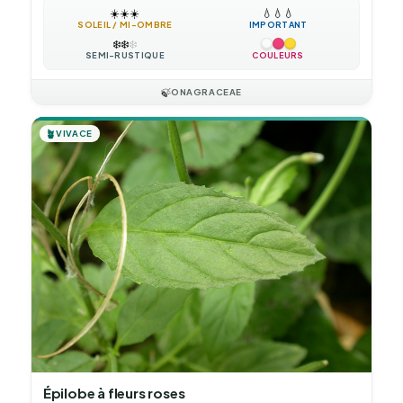
☀️
☀️
☀️
💧
💧
💧
SOLEIL / MI-OMBRE
IMPORTANT
❄️
❄️
❄️
SEMI-RUSTIQUE
COULEURS
🍃
ONAGRACEAE
🪴
VIVACE
Épilobe à fleurs roses