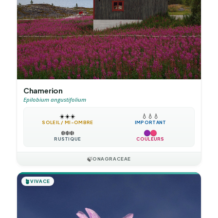
Chamerion
Epilobium angustifolium
☀️
☀️
☀️
💧
💧
💧
SOLEIL / MI-OMBRE
IMPORTANT
❄️
❄️
❄️
RUSTIQUE
COULEURS
🍃
ONAGRACEAE
🪴
VIVACE