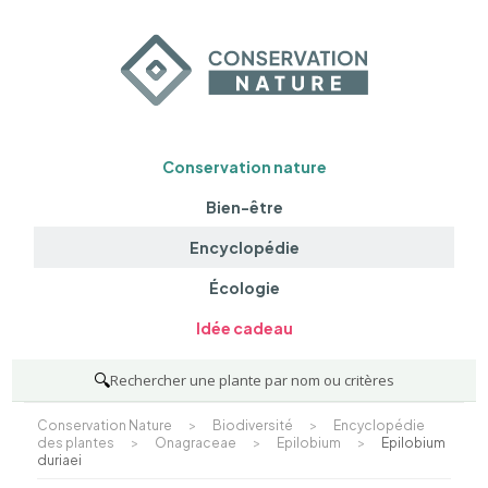
Conservation nature
Bien-être
Encyclopédie
Écologie
Idée cadeau
🔍
Rechercher une plante par nom ou critères
Conservation Nature
>
Biodiversité
>
Encyclopédie
des plantes
>
Onagraceae
>
Epilobium
>
Epilobium
duriaei