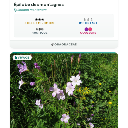
Épilobe des montagnes
Epilobium montanum
☀️
☀️
☀️
💧
💧
💧
SOLEIL / MI-OMBRE
IMPORTANT
❄️
❄️
❄️
RUSTIQUE
COULEURS
🍃
ONAGRACEAE
🪴
VIVACE