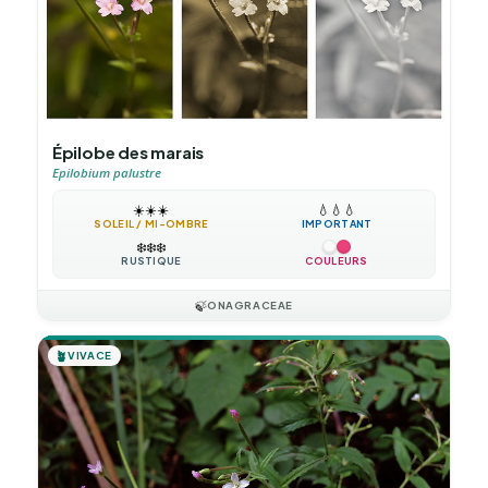
Épilobe des marais
Epilobium palustre
☀️
☀️
☀️
💧
💧
💧
SOLEIL / MI-OMBRE
IMPORTANT
❄️
❄️
❄️
RUSTIQUE
COULEURS
🍃
ONAGRACEAE
🪴
VIVACE