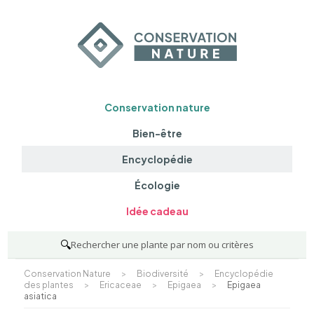
Conservation nature
Bien-être
Encyclopédie
Écologie
Idée cadeau
🔍
Rechercher une plante par nom ou critères
Conservation Nature
>
Biodiversité
>
Encyclopédie
des plantes
>
Ericaceae
>
Epigaea
>
Epigaea
asiatica