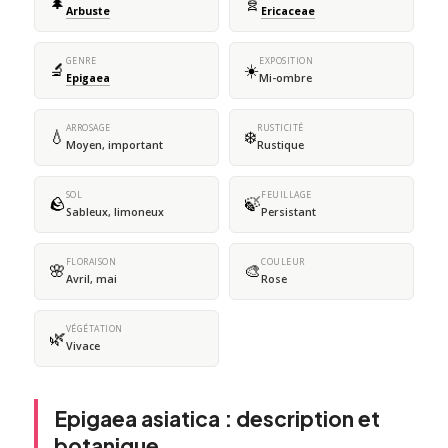
🌲
🧬
Arbuste
Ericaceae
GENRE
EXPOSITION
🔬
☀️
Epigaea
Mi-ombre
ARROSAGE
RUSTICITÉ
💧
❄️
Moyen, important
Rustique
SOL
FEUILLAGE
🪨
🍃
Sableux, limoneux
Persistant
FLORAISON
COULEUR
🌸
🎨
Avril, mai
Rose
VÉGÉTATION
🌿
Vivace
Epigaea asiatica : description et
botanique