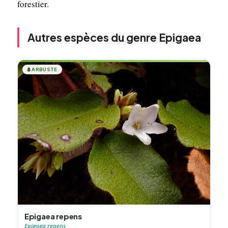
forestier.
Autres espèces du genre Epigaea
🌲
ARBUSTE
Epigaea repens
Epigaea repens