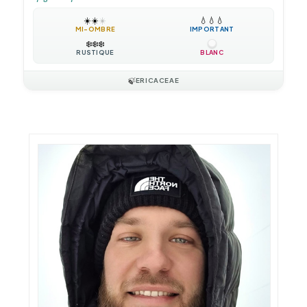
☀️
☀️
☀️
💧
💧
💧
MI-OMBRE
IMPORTANT
❄️
❄️
❄️
RUSTIQUE
BLANC
🍃
ERICACEAE