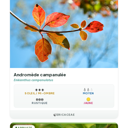
Andromède campanulée
Enkianthus campanulatus
☀️
☀️
☀️
💧
💧
💧
SOLEIL / MI-OMBRE
MOYEN
❄️
❄️
❄️
RUSTIQUE
JAUNE
🍃
ERICACEAE
🌲
ARBUSTE