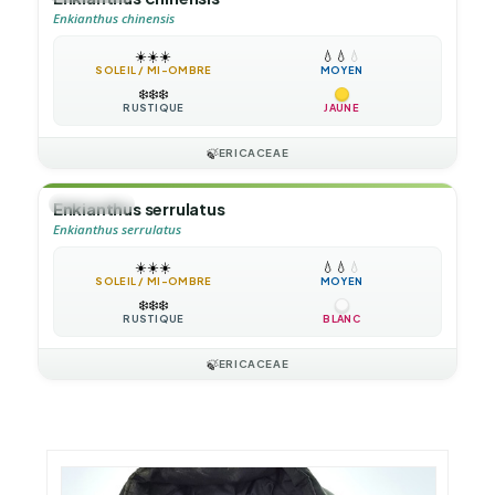
Enkianthus chinensis
☀️
☀️
☀️
💧
💧
💧
SOLEIL / MI-OMBRE
MOYEN
❄️
❄️
❄️
RUSTIQUE
JAUNE
🍃
ERICACEAE
🌲
ARBUSTE
Enkianthus serrulatus
Enkianthus serrulatus
☀️
☀️
☀️
💧
💧
💧
SOLEIL / MI-OMBRE
MOYEN
❄️
❄️
❄️
RUSTIQUE
BLANC
🍃
ERICACEAE