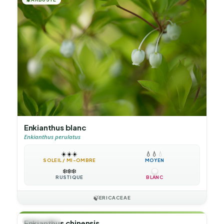
Enkianthus blanc
Enkianthus perulatus
☀️
☀️
☀️
💧
💧
💧
SOLEIL / MI-OMBRE
MOYEN
❄️
❄️
❄️
RUSTIQUE
BLANC
🍃
ERICACEAE
🌲
ARBUSTE
Enkianthus chinensis