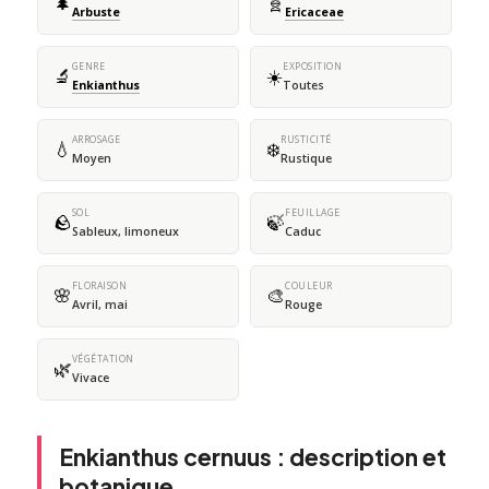
🌲
🧬
Arbuste
Ericaceae
GENRE
EXPOSITION
🔬
☀️
Enkianthus
Toutes
ARROSAGE
RUSTICITÉ
💧
❄️
Moyen
Rustique
SOL
FEUILLAGE
🪨
🍃
Sableux, limoneux
Caduc
FLORAISON
COULEUR
🌸
🎨
Avril, mai
Rouge
VÉGÉTATION
🌿
Vivace
Enkianthus cernuus : description et
botanique