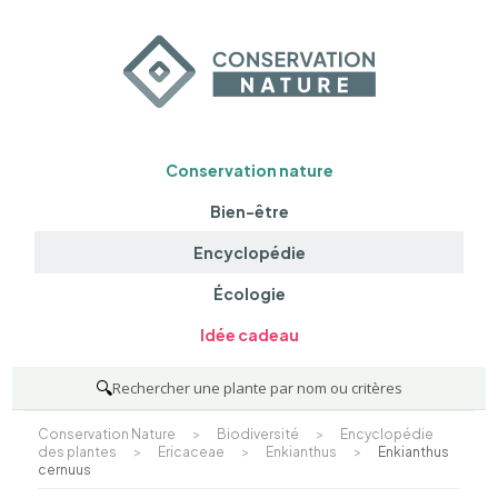
Conservation nature
Bien-être
Encyclopédie
Écologie
Idée cadeau
🔍
Rechercher une plante par nom ou critères
Conservation Nature
>
Biodiversité
>
Encyclopédie
des plantes
>
Ericaceae
>
Enkianthus
>
Enkianthus
cernuus