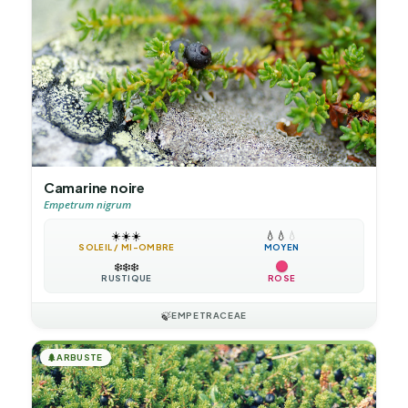
Camarine noire
Empetrum nigrum
☀️
☀️
☀️
💧
💧
💧
SOLEIL / MI-OMBRE
MOYEN
❄️
❄️
❄️
RUSTIQUE
ROSE
🍃
EMPETRACEAE
🌲
ARBUSTE