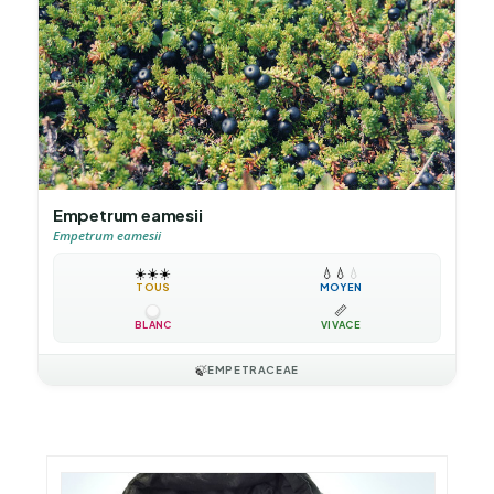
Empetrum eamesii
Empetrum eamesii
☀️
☀️
☀️
💧
💧
💧
TOUS
MOYEN
📏
BLANC
VIVACE
🍃
EMPETRACEAE