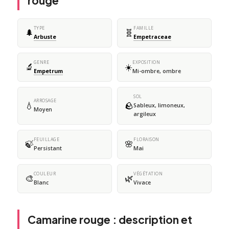
rouge
TYPE
FAMILLE
🌲
🧬
Arbuste
Empetraceae
GENRE
EXPOSITION
🔬
☀️
Empetrum
Mi-ombre, ombre
SOL
ARROSAGE
💧
🪨
Sableux, limoneux,
Moyen
argileux
FEUILLAGE
FLORAISON
🍃
🌸
Persistant
Mai
COULEUR
VÉGÉTATION
🎨
🌿
Blanc
Vivace
Camarine rouge : description et