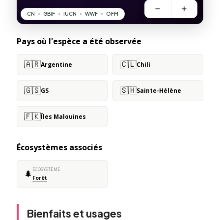
Pays où l'espèce a été observée
🇦🇷
🇨🇱
Argentine
Chili
🇬🇸
🇸🇭
GS
Sainte-Hélène
🇫🇰
Îles Malouines
Écosystèmes associés
ÉCOSYSTÈME
🌲
Forêt
Bienfaits et usages