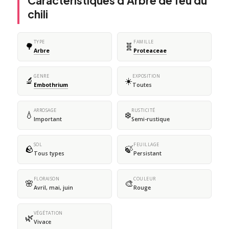
Caractéristiques d'Arbre de feu du
chili
TYPE
FAMILLE
🌳
🧬
Arbre
Proteaceae
GENRE
EXPOSITION
🔬
☀️
Embothrium
Toutes
ARROSAGE
RUSTICITÉ
💧
❄️
Important
Semi-rustique
SOL
FEUILLAGE
🪨
🍃
Tous types
Persistant
FLORAISON
COULEUR
🌸
🎨
Avril, mai, juin
Rouge
VÉGÉTATION
🌿
Vivace