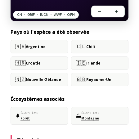
Pays où l'espèce a été observée
🇦🇷
🇨🇱
Argentine
Chili
🇭🇷
🇮🇪
Croatie
Irlande
🇳🇿
🇬🇧
Nouvelle-Zélande
Royaume-Uni
Écosystèmes associés
ÉCOSYSTÈME
ÉCOSYSTÈME
🌲
⛰️
Forêt
Montagne