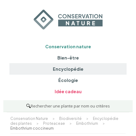
Conservation nature
Bien-être
Encyclopédie
Écologie
Idée cadeau
🔍
Rechercher une plante par nom ou critères
Conservation Nature
>
Biodiversité
>
Encyclopédie
des plantes
>
Proteaceae
>
Embothrium
>
Embothrium coccineum