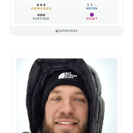
☀️
☀️
☀️
💧
💧
💧
PLEIN SOLEIL
MOYEN
❄️
❄️
❄️
RUSTIQUE
VIOLET
🍃
LAMIACEAE