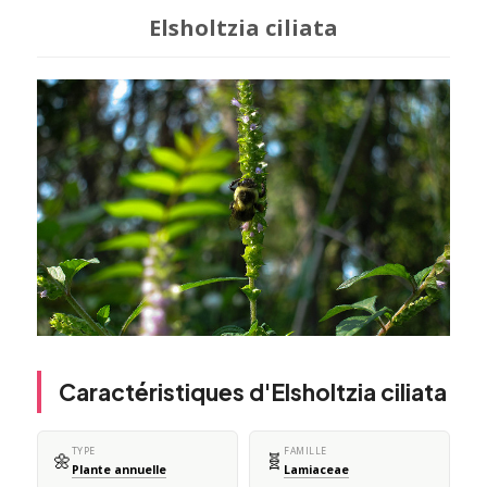
Elsholtzia ciliata
Caractéristiques d'Elsholtzia ciliata
TYPE
FAMILLE
🌼
🧬
Plante annuelle
Lamiaceae