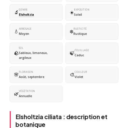
GENRE
EXPOSITION
🔬
☀️
Elsholtzia
Soleil
ARROSAGE
RUSTICITÉ
💧
❄️
Moyen
Rustique
SOL
FEUILLAGE
🪨
🍃
Sableux, limoneux,
Caduc
argileux
FLORAISON
COULEUR
🌸
🎨
Août, septembre
Violet
VÉGÉTATION
🌿
Annuelle
Elsholtzia ciliata : description et
botanique