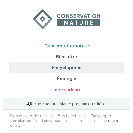
Conservation nature
Bien-être
Encyclopédie
Écologie
Idée cadeau
🔍
Rechercher une plante par nom ou critères
Conservation Nature
>
Biodiversité
>
Encyclopédie
des plantes
>
Lamiaceae
>
Elsholtzia
>
Elsholtzia
ciliata