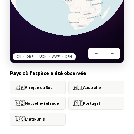
Pays où l'espèce a été observée
🇿🇦
🇦🇺
Afrique du Sud
Australie
🇳🇿
🇵🇹
Nouvelle-Zélande
Portugal
🇺🇸
États-Unis