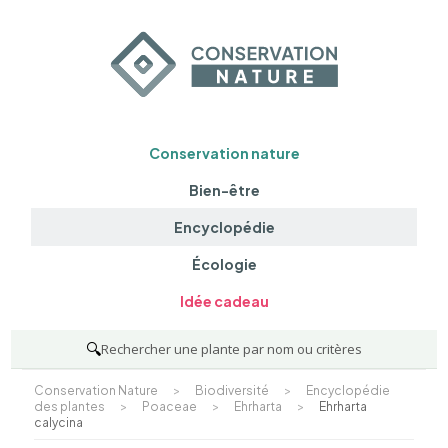
Conservation nature
Bien-être
Encyclopédie
Écologie
Idée cadeau
🔍
Rechercher une plante par nom ou critères
Conservation Nature
>
Biodiversité
>
Encyclopédie
des plantes
>
Poaceae
>
Ehrharta
>
Ehrharta
calycina