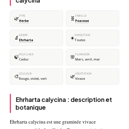
calycina
TYPE
FAMILLE
🌿
🧬
Herbe
Poaceae
GENRE
EXPOSITION
🔬
☀️
Ehrharta
Toutes
FEUILLAGE
FLORAISON
🍃
🌸
Caduc
Mars, avril, mai
COULEUR
VÉGÉTATION
🎨
🌿
Rouge, violet, vert
Vivace
Ehrharta calycina : description et
botanique
Ehrharta calycina est une graminée vivace