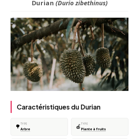
Durian
(Durio zibethinus)
Caractéristiques du Durian
TYPE
TYPE
🌳
🍎
Arbre
Plante à fruits