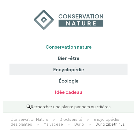
Conservation nature
Bien-être
Encyclopédie
Écologie
Idée cadeau
🔍
Rechercher une plante par nom ou critères
Conservation Nature
>
Biodiversité
>
Encyclopédie
des plantes
>
Malvaceae
>
Durio
>
Durio zibethinus