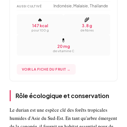
Indonésie, Malaisie, Thaïlande
AUSSI CULTIVÉ
🔥
🌾
147 kcal
3.8 g
pour 100 g
de fibres
💊
20 mg
de vitamine C
VOIR LA FICHE DU FRUIT →
Rôle écologique et conservation
Le durian est une espèce clé des forêts tropicales
humides d'Asie du Sud-Est. En tant qu'arbre émergent
de la canopée, il fournit un habitat essentiel pour de