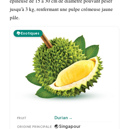
épineuse de 15 à 30 cm de diamètre pouvant peser
jusqu'à 3 kg, renfermant une pulpe crémeuse jaune
pâle.
🐉 Exotiques
Durian
→
FRUIT
🌏 Singapour
ORIGINE PRINCIPALE