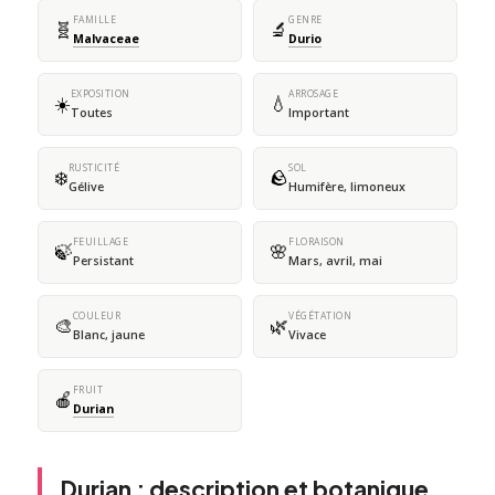
FAMILLE
GENRE
🧬
🔬
Malvaceae
Durio
EXPOSITION
ARROSAGE
☀️
💧
Toutes
Important
RUSTICITÉ
SOL
❄️
🪨
Gélive
Humifère, limoneux
FEUILLAGE
FLORAISON
🍃
🌸
Persistant
Mars, avril, mai
COULEUR
VÉGÉTATION
🎨
🌿
Blanc, jaune
Vivace
FRUIT
🍎
Durian
Durian : description et botanique