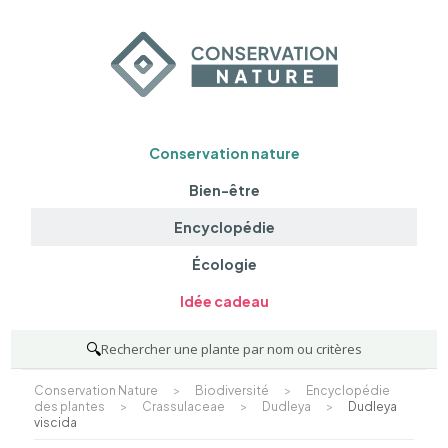
Conservation nature
Bien-être
Encyclopédie
Écologie
Idée cadeau
🔍
Rechercher une plante par nom ou critères
Conservation Nature
>
Biodiversité
>
Encyclopédie
des plantes
>
Crassulaceae
>
Dudleya
>
Dudleya
viscida