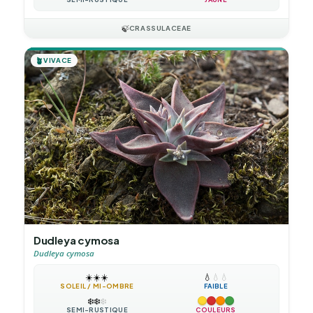
🍃
CRASSULACEAE
🪴
VIVACE
Dudleya cymosa
Dudleya cymosa
☀️
☀️
☀️
💧
💧
💧
SOLEIL / MI-OMBRE
FAIBLE
❄️
❄️
❄️
SEMI-RUSTIQUE
COULEURS