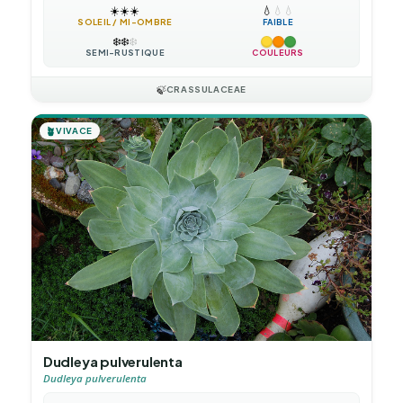
☀️
☀️
☀️
💧
💧
💧
SOLEIL / MI-OMBRE
FAIBLE
❄️
❄️
❄️
SEMI-RUSTIQUE
COULEURS
🍃
CRASSULACEAE
🪴
VIVACE
Dudleya pulverulenta
Dudleya pulverulenta