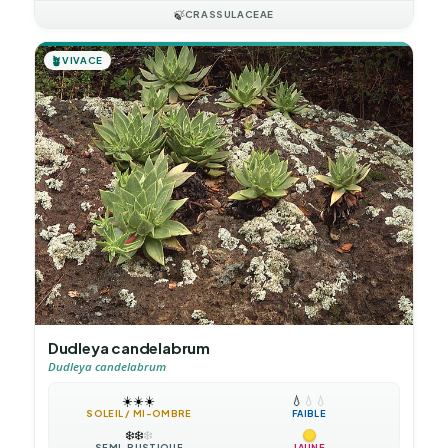
🍃
CRASSULACEAE
🪴
VIVACE
Dudleya candelabrum
Dudleya candelabrum
☀️
☀️
☀️
💧
💧
💧
SOLEIL / MI-OMBRE
FAIBLE
❄️
❄️
❄️
SEMI-RUSTIQUE
JAUNE