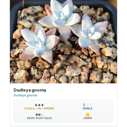
Dudleya gnoma
Dudleya gnoma
☀️
☀️
☀️
💧
💧
💧
SOLEIL / MI-OMBRE
FAIBLE
❄️
❄️
❄️
SEMI-RUSTIQUE
JAUNE