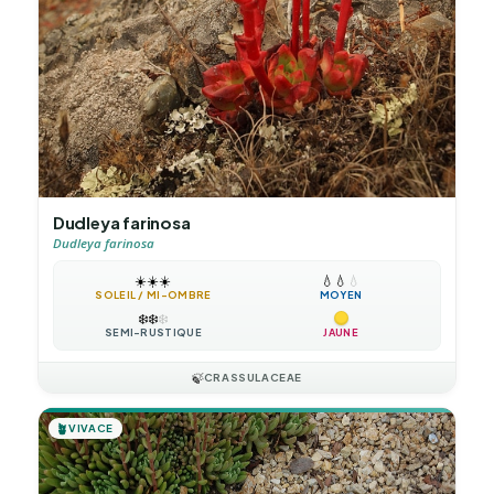
Dudleya farinosa
Dudleya farinosa
☀️
☀️
☀️
💧
💧
💧
SOLEIL / MI-OMBRE
MOYEN
❄️
❄️
❄️
SEMI-RUSTIQUE
JAUNE
🍃
CRASSULACEAE
🪴
VIVACE