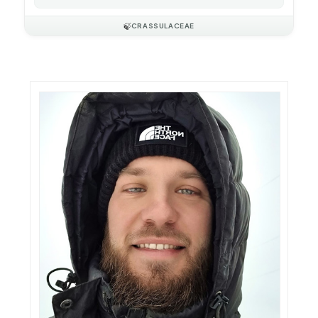
🍃
CRASSULACEAE