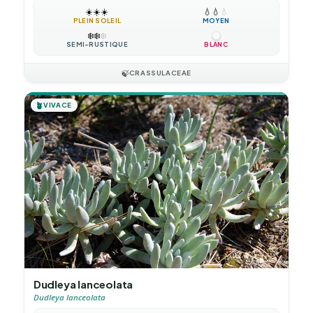
☀️
☀️
☀️
💧
💧
💧
PLEIN SOLEIL
MOYEN
❄️
❄️
❄️
SEMI-RUSTIQUE
BLANC
🍃
CRASSULACEAE
🪴
VIVACE
Dudleya lanceolata
Dudleya lanceolata