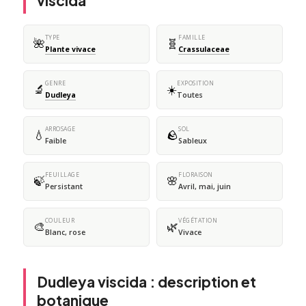
viscida
TYPE
FAMILLE
🌺
🧬
Plante vivace
Crassulaceae
GENRE
EXPOSITION
🔬
☀️
Dudleya
Toutes
ARROSAGE
SOL
💧
🪨
Faible
Sableux
FEUILLAGE
FLORAISON
🍃
🌸
Persistant
Avril, mai, juin
COULEUR
VÉGÉTATION
🎨
🌿
Blanc, rose
Vivace
Dudleya viscida : description et
botanique