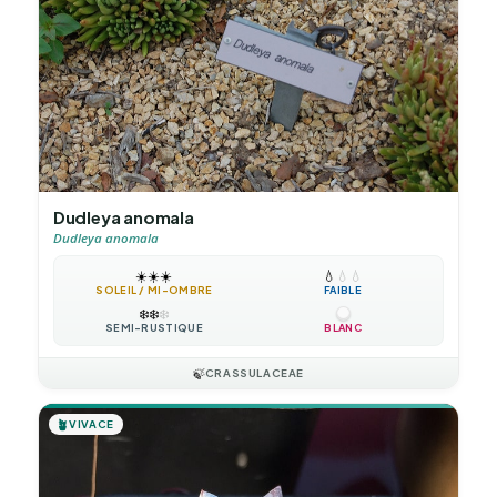
Dudleya anomala
Dudleya anomala
☀️
☀️
☀️
💧
💧
💧
SOLEIL / MI-OMBRE
FAIBLE
❄️
❄️
❄️
SEMI-RUSTIQUE
BLANC
🍃
CRASSULACEAE
🪴
VIVACE