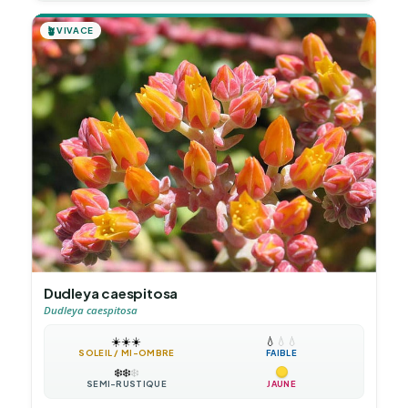
🪴
VIVACE
Dudleya caespitosa
Dudleya caespitosa
☀️
☀️
☀️
💧
💧
💧
SOLEIL / MI-OMBRE
FAIBLE
❄️
❄️
❄️
SEMI-RUSTIQUE
JAUNE