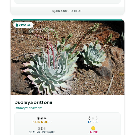
🍃
CRASSULACEAE
🪴
VIVACE
Dudleya brittonii
Dudleya brittonii
☀️
☀️
☀️
💧
💧
💧
PLEIN SOLEIL
FAIBLE
❄️
❄️
❄️
SEMI-RUSTIQUE
JAUNE