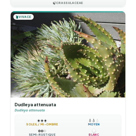
🍃
CRASSULACEAE
🪴
VIVACE
Dudleya attenuata
Dudleya attenuata
☀️
☀️
☀️
💧
💧
💧
SOLEIL / MI-OMBRE
MOYEN
❄️
❄️
❄️
SEMI-RUSTIQUE
BLANC