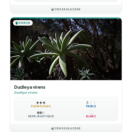
🍃
CRASSULACEAE
🪴
VIVACE
Dudleya virens
Dudleya virens
☀️
☀️
☀️
💧
💧
💧
PLEIN SOLEIL
FAIBLE
❄️
❄️
❄️
SEMI-RUSTIQUE
BLANC
🍃
CRASSULACEAE