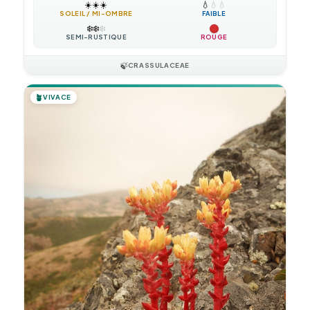
☀️
☀️
☀️
💧
💧
💧
SOLEIL / MI-OMBRE
FAIBLE
❄️
❄️
❄️
SEMI-RUSTIQUE
ROUGE
🍃
CRASSULACEAE
🪴
VIVACE