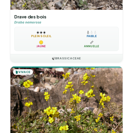
Drave des bois
Draba nemorosa
☀️
☀️
☀️
💧
💧
💧
PLEIN SOLEIL
FAIBLE
📏
JAUNE
ANNUELLE
🍃
BRASSICACEAE
🪴
VIVACE