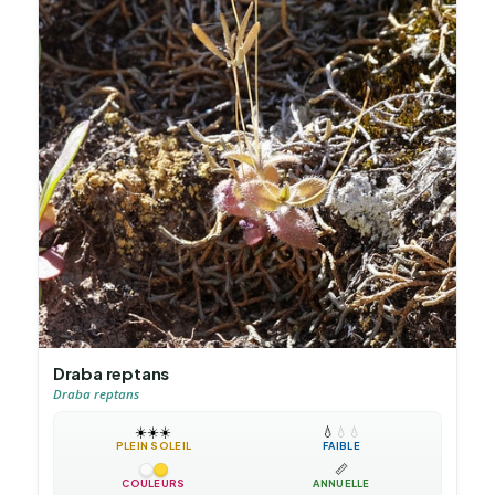
Draba reptans
Draba reptans
☀️
☀️
☀️
💧
💧
💧
PLEIN SOLEIL
FAIBLE
📏
COULEURS
ANNUELLE