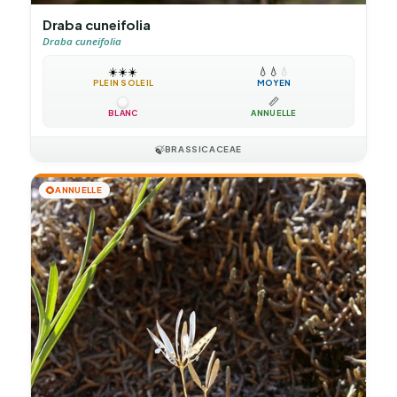
Draba cuneifolia
Draba cuneifolia
☀️
☀️
☀️
💧
💧
💧
PLEIN SOLEIL
MOYEN
📏
BLANC
ANNUELLE
🍃
BRASSICACEAE
🌻
ANNUELLE