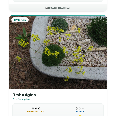
🍃
BRASSICACEAE
🪴
VIVACE
Draba rigida
Draba rigida
☀️
☀️
☀️
💧
💧
💧
PLEIN SOLEIL
FAIBLE