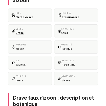
aïzoon
TYPE
FAMILLE
🌺
🧬
Plante vivace
Brassicaceae
GENRE
EXPOSITION
🔬
☀️
Draba
Soleil
ARROSAGE
RUSTICITÉ
💧
❄️
Moyen
Rustique
SOL
FEUILLAGE
🪨
🍃
Sableux
Persistant
COULEUR
VÉGÉTATION
🎨
🌿
Jaune
Vivace
Drave faux aïzoon : description et
botanique