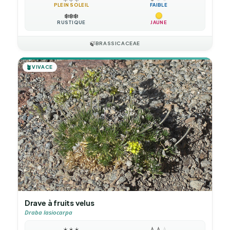
PLEIN SOLEIL
FAIBLE
❄️
❄️
❄️
RUSTIQUE
JAUNE
🍃
BRASSICACEAE
🪴
VIVACE
Drave à fruits velus
Draba lasiocarpa
☀️
☀️
☀️
💧
💧
💧