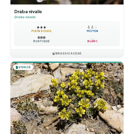
Draba nivalis
Draba nivalis
☀️
☀️
☀️
💧
💧
💧
PLEIN SOLEIL
MOYEN
❄️
❄️
❄️
RUSTIQUE
BLANC
🍃
BRASSICACEAE
🪴
VIVACE