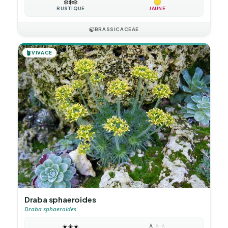
❄️
❄️
❄️
RUSTIQUE
JAUNE
🍃
BRASSICACEAE
🪴
VIVACE
Draba sphaeroides
Draba sphaeroides
☀️
☀️
☀️
💧
💧
💧