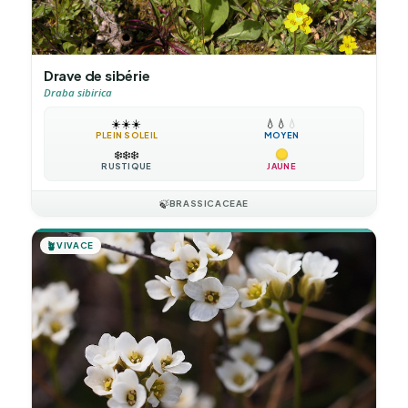
Drave de sibérie
Draba sibirica
☀️
☀️
☀️
💧
💧
💧
PLEIN SOLEIL
MOYEN
❄️
❄️
❄️
RUSTIQUE
JAUNE
🍃
BRASSICACEAE
🪴
VIVACE