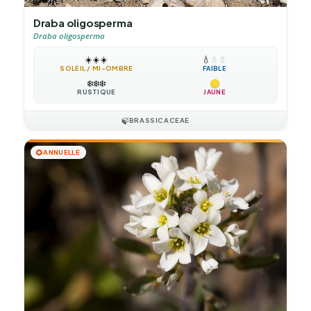
Draba oligosperma
Draba oligosperma
☀️
☀️
☀️
💧
💧
💧
SOLEIL / MI-OMBRE
FAIBLE
❄️
❄️
❄️
RUSTIQUE
JAUNE
🍃
BRASSICACEAE
🌻
ANNUELLE