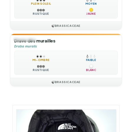
PLEIN SOLEIL
MOYEN
❄️
❄️
❄️
RUSTIQUE
JAUNE
🍃
BRASSICACEAE
🌻
ANNUELLE
Drave des murailles
Draba muralis
☀️
☀️
☀️
💧
💧
💧
MI-OMBRE
FAIBLE
❄️
❄️
❄️
RUSTIQUE
BLANC
🍃
BRASSICACEAE