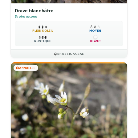
Drave blanchâtre
Draba incana
☀️
☀️
☀️
💧
💧
💧
PLEIN SOLEIL
MOYEN
❄️
❄️
❄️
RUSTIQUE
BLANC
🍃
BRASSICACEAE
🌻
ANNUELLE