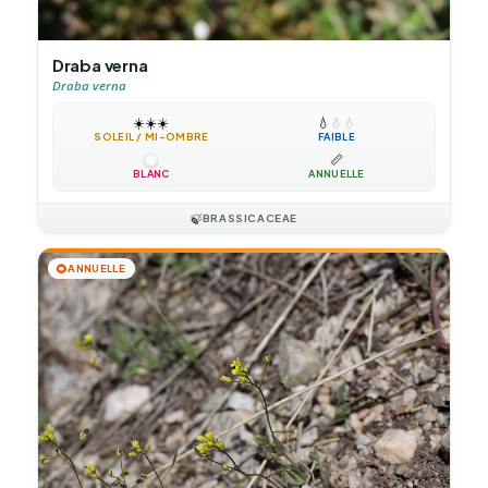
Draba verna
Draba verna
☀️
☀️
☀️
💧
💧
💧
SOLEIL / MI-OMBRE
FAIBLE
📏
BLANC
ANNUELLE
🍃
BRASSICACEAE
🌻
ANNUELLE