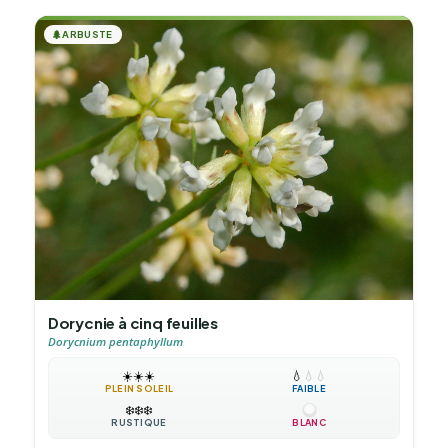
🌲
ARBUSTE
Dorycnie à cinq feuilles
Dorycnium pentaphyllum
☀️
☀️
☀️
💧
💧
💧
PLEIN SOLEIL
FAIBLE
❄️
❄️
❄️
RUSTIQUE
BLANC