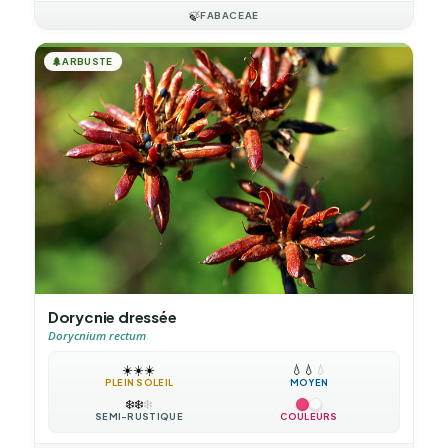
🍃
FABACEAE
🌲
ARBUSTE
Dorycnie dressée
Dorycnium rectum
☀️
☀️
☀️
💧
💧
💧
PLEIN SOLEIL
MOYEN
❄️
❄️
❄️
SEMI-RUSTIQUE
COULEURS