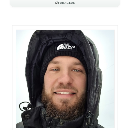
🍃
FABACEAE