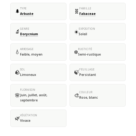
TYPE
FAMILLE
🌲
🧬
Arbuste
Fabaceae
GENRE
EXPOSITION
🔬
☀️
Dorycnium
Soleil
ARROSAGE
RUSTICITÉ
💧
❄️
Faible, moyen
Semi-rustique
SOL
FEUILLAGE
🪨
🍃
Limoneux
Persistant
FLORAISON
COULEUR
🌸
🎨
Juin, juillet, août,
Rose, blanc
septembre
VÉGÉTATION
🌿
Vivace