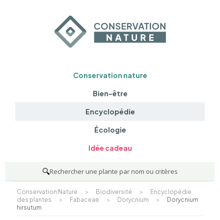
Conservation nature
Bien-être
Encyclopédie
Écologie
Idée cadeau
🔍
Rechercher une plante par nom ou critères
Conservation Nature
>
Biodiversité
>
Encyclopédie
des plantes
>
Fabaceae
>
Dorycnium
>
Dorycnium
hirsutum