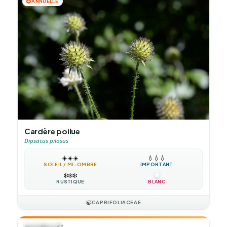
🌻
ANNUELLE
Cardère poilue
Dipsacus pilosus
☀️
☀️
☀️
💧
💧
💧
SOLEIL / MI-OMBRE
IMPORTANT
❄️
❄️
❄️
RUSTIQUE
BLANC
🍃
CAPRIFOLIACEAE
🌻
ANNUELLE