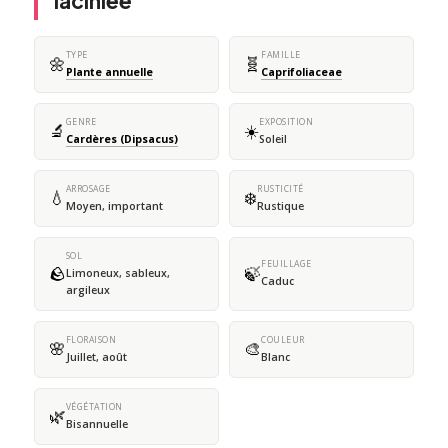
laciniée
TYPE
FAMILLE
🌼
🧬
Plante annuelle
Caprifoliaceae
GENRE
EXPOSITION
🔬
☀️
Cardères (Dipsacus)
Soleil
ARROSAGE
RUSTICITÉ
💧
❄️
Moyen, important
Rustique
SOL
FEUILLAGE
🪨
🍃
Limoneux, sableux,
Caduc
argileux
FLORAISON
COULEUR
🌸
🎨
Juillet, août
Blanc
VÉGÉTATION
🌿
Bisannuelle