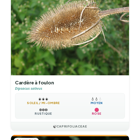
Cardère à foulon
Dipsacus sativus
☀️
☀️
☀️
💧
💧
💧
SOLEIL / MI-OMBRE
MOYEN
❄️
❄️
❄️
RUSTIQUE
ROSE
🍃
CAPRIFOLIACEAE