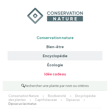
Conservation nature
Bien-être
Encyclopédie
Écologie
Idée cadeau
🔍
Rechercher une plante par nom ou critères
Conservation Nature
>
Biodiversité
>
Encyclopédie
des plantes
>
Caprifoliaceae
>
Dipsacus
>
Dipsacus laciniatus