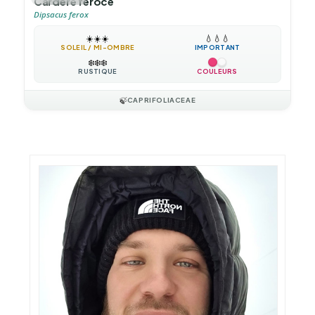
Cardère féroce
Dipsacus ferox
☀️
☀️
☀️
💧
💧
💧
SOLEIL / MI-OMBRE
IMPORTANT
❄️
❄️
❄️
RUSTIQUE
COULEURS
🍃
CAPRIFOLIACEAE