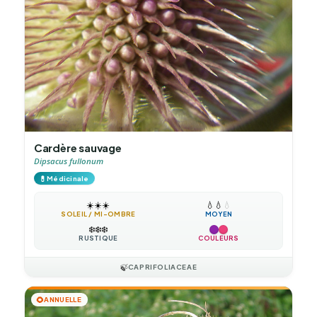
Cardère sauvage
Dipsacus fullonum
💊
Médicinale
☀️
☀️
☀️
💧
💧
💧
SOLEIL / MI-OMBRE
MOYEN
❄️
❄️
❄️
RUSTIQUE
COULEURS
🍃
CAPRIFOLIACEAE
🌻
ANNUELLE