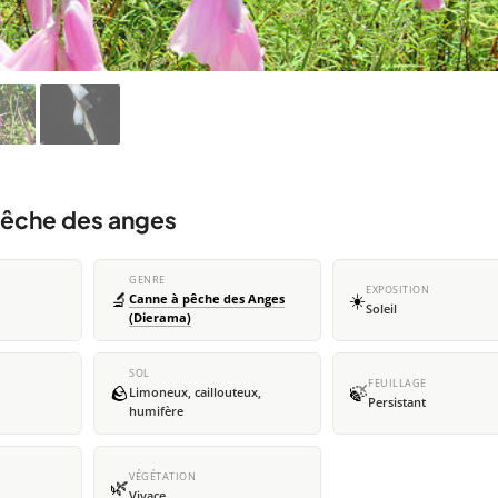
 pêche des anges
GENRE
EXPOSITION
🔬
☀️
Canne à pêche des Anges
Soleil
(Dierama)
SOL
FEUILLAGE
🪨
🍃
Limoneux, caillouteux,
Persistant
humifère
VÉGÉTATION
🌿
Vivace