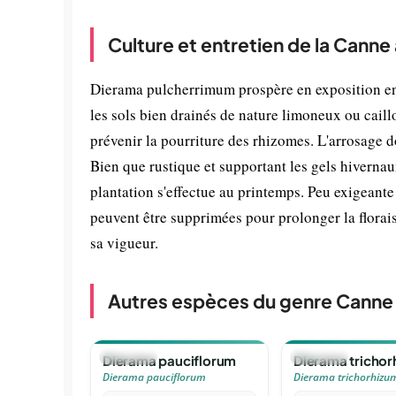
Culture et entretien de la Cann
Dierama pulcherrimum prospère en exposition enso
les sols bien drainés de nature limoneux ou cail
prévenir la pourriture des rhizomes. L'arrosage do
Bien que rustique et supportant les gels hivernau
plantation s'effectue au printemps. Peu exigeante 
peuvent être supprimées pour prolonger la floraiso
sa vigueur.
Autres espèces du genre Canne
🪴
VIVACE
🪴
VIVACE
Dierama pauciflorum
Dierama trichor
Dierama pauciflorum
Dierama trichorhizu