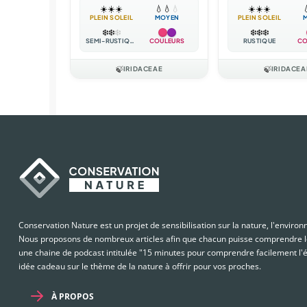
☀️
☀️
☀️
💧
💧
💧
☀️
☀️
☀️

PLEIN SOLEIL
MOYEN
PLEIN SOLEIL
❄️
❄️
❄️
❄️
❄️
❄️
SEMI-RUSTIQUE
COULEURS
RUSTIQUE
CO
🍃
IRIDACEAE
🍃
IRIDACEA
Conservation Nature est un projet de sensibilisation sur la nature, l'enviro
Nous proposons de nombreux articles afin que chacun puisse comprendre le
une chaine de podcast intitulée "15 minutes pour comprendre facilement l'é
idée cadeau sur le thème de la nature à offrir pour vos proches.
À PROPOS