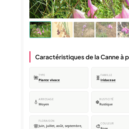
Caractéristiques de la Canne à
TYPE
FAMILLE
🌺
🧬
Plante vivace
Iridaceae
ARROSAGE
RUSTICITÉ
💧
❄️
Moyen
Rustique
FLORAISON
COULEUR
🌸
🎨
Juin, juillet, août, septembre,
Rose