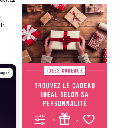
a
 la