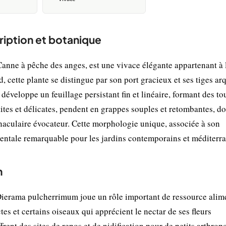
ription et botanique
ne à pêche des anges, est une vivace élégante appartenant à 
, cette plante se distingue par son port gracieux et ses tiges ar
développe un feuillage persistant fin et linéaire, formant des to
etites et délicates, pendent en grappes souples et retombantes, d
naculaire évocateur. Cette morphologie unique, associée à son
mentale remarquable pour les jardins contemporains et méditerr
n
Dierama pulcherrimum joue un rôle important de ressource alim
tes et certains oiseaux qui apprécient le nectar de ses fleurs
frent des sites de repos et de nidification pour de petits arthrop