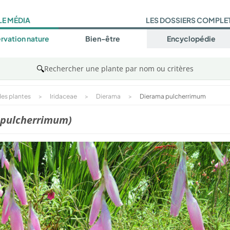
LE MÉDIA
LES DOSSIERS COMPLE
rvation nature
Bien-être
Encyclopédie
🔍
Rechercher une plante par nom ou critères
es plantes
>
Iridaceae
>
Dierama
>
Dierama pulcherrimum
 pulcherrimum)