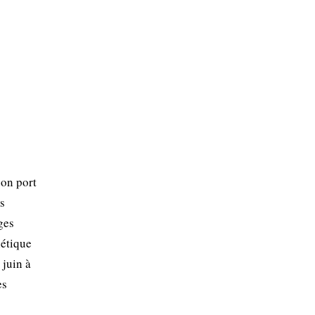
son port
ns
ges
hétique
 juin à
es