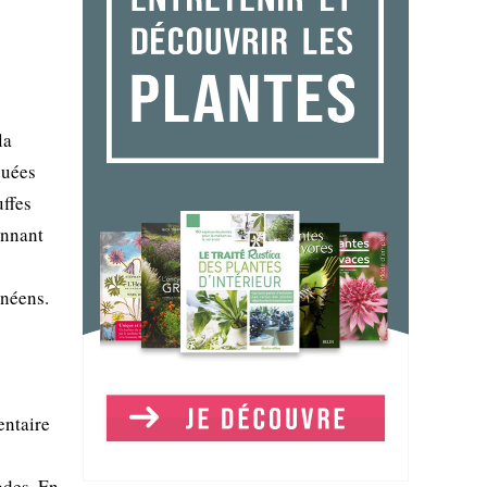
la
quées
uffes
onnant
anéens.
entaire
odes. En