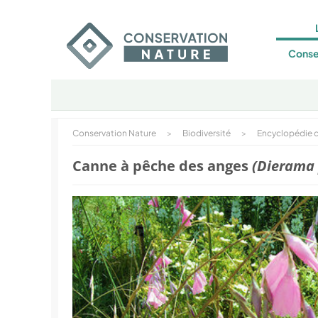
Conse
Conservation Nature
>
Biodiversité
>
Encyclopédie d
Canne à pêche des anges
(Dierama