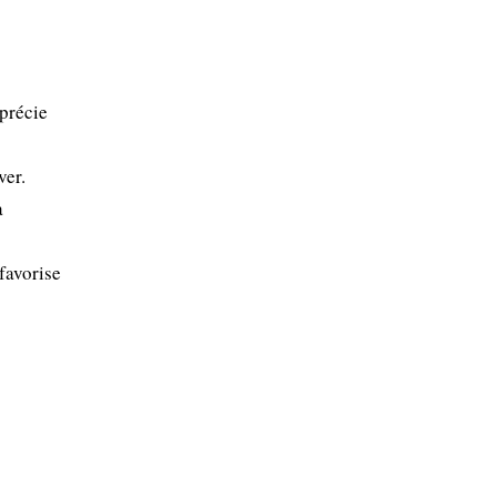
pprécie
ver.
a
 favorise