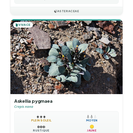
🍃
ASTERACEAE
🪴
VIVACE
Askellia pygmaea
Crepis nana
☀️
☀️
☀️
💧
💧
💧
PLEIN SOLEIL
MOYEN
❄️
❄️
❄️
RUSTIQUE
JAUNE