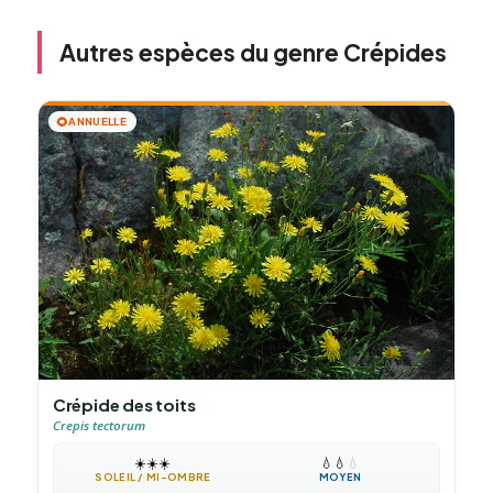
Autres espèces du genre Crépides
🌻
ANNUELLE
Crépide des toits
Crepis tectorum
☀️
☀️
☀️
💧
💧
💧
SOLEIL / MI-OMBRE
MOYEN