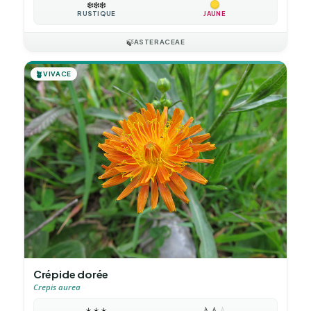
❄️
❄️
❄️
RUSTIQUE
JAUNE
🍃
ASTERACEAE
🪴
VIVACE
Crépide dorée
Crepis aurea
☀️
☀️
☀️
💧
💧
💧