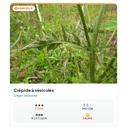
🌻
ANNUELLE
Crépide à vésicules
Crepis vesicaria
☀️
☀️
☀️
💧
💧
💧
TOUS
MOYEN
❄️
❄️
❄️
RUSTIQUE
JAUNE