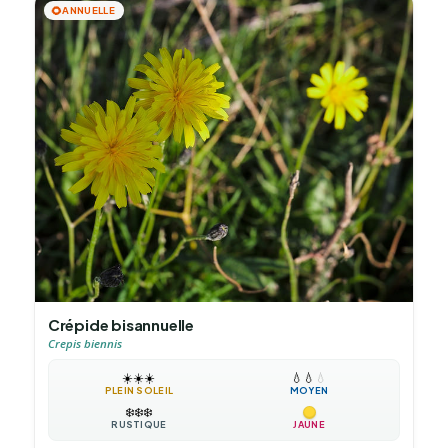
🌻
ANNUELLE
Crépide bisannuelle
Crepis biennis
☀️
☀️
☀️
💧
💧
💧
PLEIN SOLEIL
MOYEN
❄️
❄️
❄️
RUSTIQUE
JAUNE