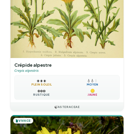
Crépide alpestre
Crepis alpestris
☀️
☀️
☀️
💧
💧
💧
PLEIN SOLEIL
MOYEN
❄️
❄️
❄️
RUSTIQUE
JAUNE
🍃
ASTERACEAE
🪴
VIVACE