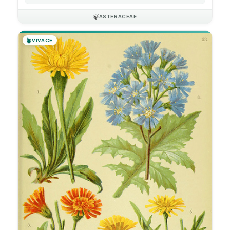
🍃
ASTERACEAE
🪴
VIVACE