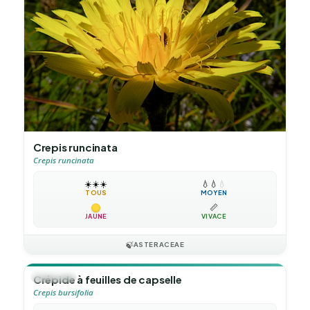
Crepis runcinata
Crepis runcinata
☀️
☀️
☀️
💧
💧
💧
TOUS
MOYEN
📏
JAUNE
VIVACE
🍃
ASTERACEAE
🪴
VIVACE
Crépide à feuilles de capselle
Crepis bursifolia