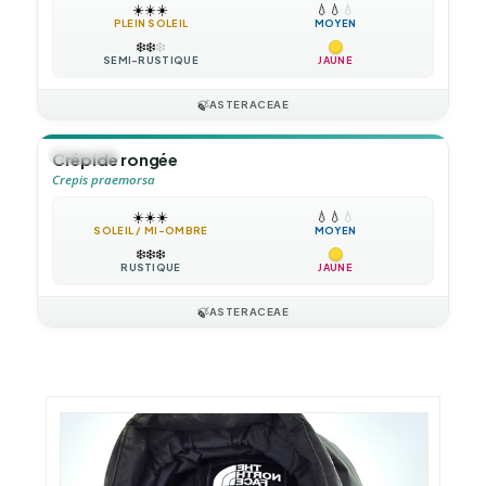
☀️
☀️
☀️
💧
💧
💧
PLEIN SOLEIL
MOYEN
❄️
❄️
❄️
SEMI-RUSTIQUE
JAUNE
🍃
ASTERACEAE
🪴
VIVACE
Crépide rongée
Crepis praemorsa
☀️
☀️
☀️
💧
💧
💧
SOLEIL / MI-OMBRE
MOYEN
❄️
❄️
❄️
RUSTIQUE
JAUNE
🍃
ASTERACEAE