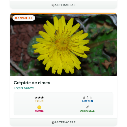
🍃
ASTERACEAE
🌻
ANNUELLE
Crépide de nimes
Crepis sancta
☀️
☀️
☀️
💧
💧
💧
TOUS
MOYEN
📏
JAUNE
ANNUELLE
🍃
ASTERACEAE