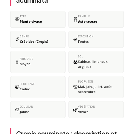
acuminata
TYPE
FAMILLE
🌺
🧬
Plante vivace
Asteraceae
GENRE
EXPOSITION
🔬
☀️
Crépides (Crepis)
Toutes
SOL
ARROSAGE
💧
🪨
Sableux, limoneux,
Moyen
argileux
FLORAISON
FEUILLAGE
🍃
🌸
Mai, juin, juillet, août,
Caduc
septembre
COULEUR
VÉGÉTATION
🎨
🌿
Jaune
Vivace
Crepis acuminata : description et