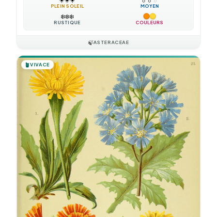
PLEIN SOLEIL
MOYEN
❄️
❄️
❄️
RUSTIQUE
COULEURS
🍃
ASTERACEAE
🪴
VIVACE