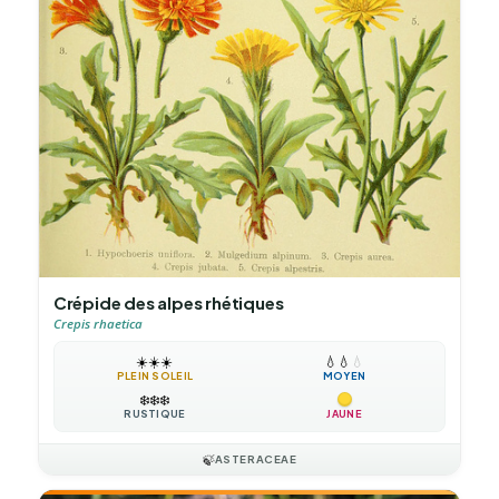
Crépide des alpes rhétiques
Crepis rhaetica
☀️
☀️
☀️
💧
💧
💧
PLEIN SOLEIL
MOYEN
❄️
❄️
❄️
RUSTIQUE
JAUNE
🍃
ASTERACEAE