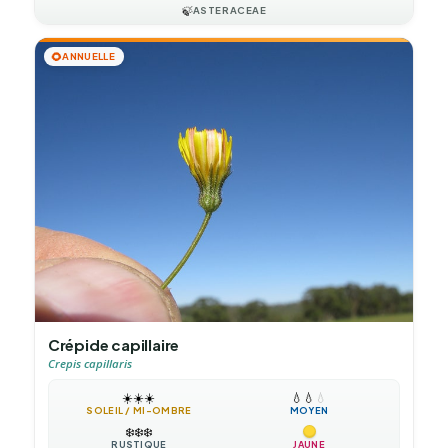
🍃
ASTERACEAE
🌻
ANNUELLE
Crépide capillaire
Crepis capillaris
☀️
☀️
☀️
💧
💧
💧
SOLEIL / MI-OMBRE
MOYEN
❄️
❄️
❄️
RUSTIQUE
JAUNE