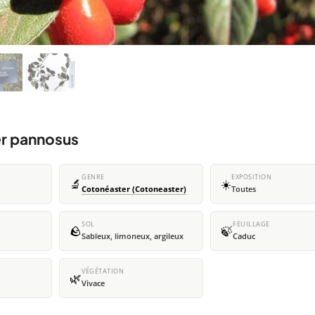
er pannosus
GENRE
EXPOSITION
🔬
☀️
Cotonéaster (Cotoneaster)
Toutes
SOL
FEUILLAGE
🪨
🍃
Sableux, limoneux, argileux
Caduc
VÉGÉTATION
🌿
Vivace