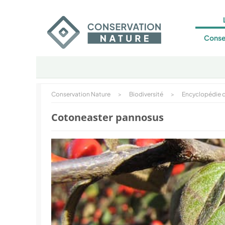
Conse
Conservation Nature
>
Biodiversité
>
Encyclopédie d
Cotoneaster pannosus