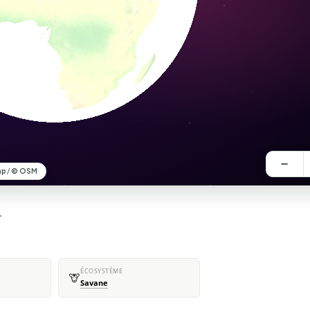
.
ÉCOSYSTÈME
🦒
Savane