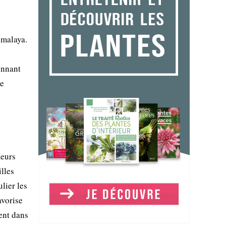
imalaya.
donnant
te
leurs
lles
lier les
avorise
ent dans