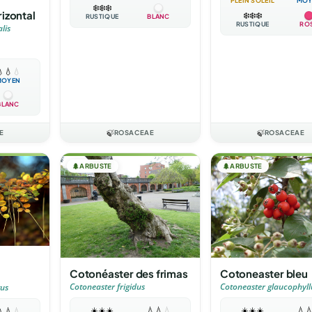
PLEIN SOLEIL
MOY
❄️
❄️
❄️
izontal
❄️
❄️
❄️
RUSTIQUE
BLANC
RUSTIQUE
RO
lis

💧
💧
MOYEN
BLANC
E
🍃
ROSACEAE
🍃
ROSACEAE
🌲
ARBUSTE
🌲
ARBUSTE
Cotonéaster des frimas
Cotoneaster bleu
Cotoneaster frigidus
Cotoneaster glaucophyll
tus
☀️
☀️
☀️
💧
💧
💧
☀️
☀️
☀️
💧


💧
💧