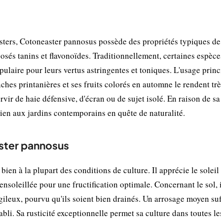
ters, Cotoneaster pannosus possède des propriétés typiques de
sés tanins et flavonoïdes. Traditionnellement, certaines espèce
pulaire pour leurs vertus astringentes et toniques. L'usage princ
hes printanières et ses fruits colorés en automne le rendent trè
vir de haie défensive, d'écran ou de sujet isolé. En raison de sa
 bien aux jardins contemporains en quête de naturalité.
aster pannosus
n à la plupart des conditions de culture. Il apprécie le soleil 
nsoleillée pour une fructification optimale. Concernant le sol, i
gileux, pourvu qu'ils soient bien drainés. Un arrosage moyen suff
li. Sa rusticité exceptionnelle permet sa culture dans toutes l