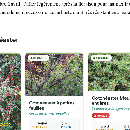
bre à avril. Tailler légèrement après la floraison pour maintenir
néralement nécessaire, cet arbuste étant très résistant aux mala
éaster
🌲
ARBUSTE
🌲
ARBUSTE
Cotonéaster à feui
Cotonéaster à petites
entières
feuilles
Cotoneaster integerrimu
Cotoneaster microphyllus
☠️
Toxique
☀️
☀️
☀️
💧
💧
💧
☀️
☀️
☀️
💧

SOLEIL / MI-OMBRE
MOYEN