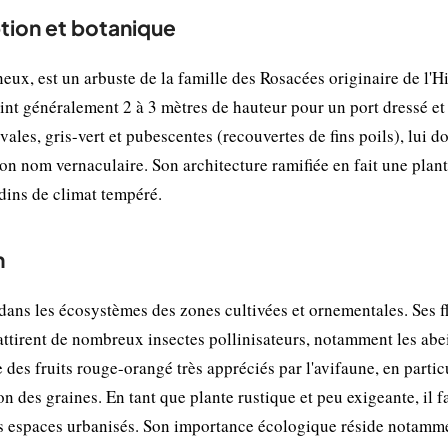
tion et botanique
ux, est un arbuste de la famille des Rosacées originaire de l'H
eint généralement 2 à 3 mètres de hauteur pour un port dressé et
ovales, gris-vert et pubescentes (recouvertes de fins poils), lui 
son nom vernaculaire. Son architecture ramifiée en fait une plan
dins de climat tempéré.
n
ans les écosystèmes des zones cultivées et ornementales. Ses f
attirent de nombreux insectes pollinisateurs, notamment les abei
 des fruits rouge-orangé très appréciés par l'avifaune, en particu
on des graines. En tant que plante rustique et peu exigeante, il f
 les espaces urbanisés. Son importance écologique réside notamm