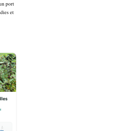
 un port
dies et
lles
s

💧