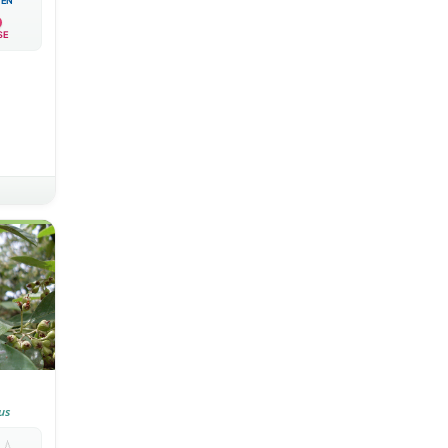
EN
SE
us

💧