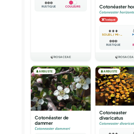
❄️
❄️
❄️
Cotonéaster hor
RUSTIQUE
COULEURS
Cotoneaster horizonta
☠️
Toxique
☀️
☀️
☀️

SOLEIL / MI-OMBRE
❄️
❄️
❄️
RUSTIQUE
🍃
ROSACEAE
🍃
ROSACEA
🌲
ARBUSTE
🌲
ARBUSTE
Cotoneaster
Cotonéaster de
divaricatus
dammer
Cotoneaster divarica
Cotoneaster dammeri
☀️
☀️
☀️
