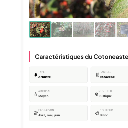
Caractéristiques du Cotoneast
TYPE
FAMILLE
🌲
🧬
Arbuste
Rosaceae
ARROSAGE
RUSTICITÉ
💧
❄️
Moyen
Rustique
FLORAISON
COULEUR
🌸
🎨
Avril, mai, juin
Blanc