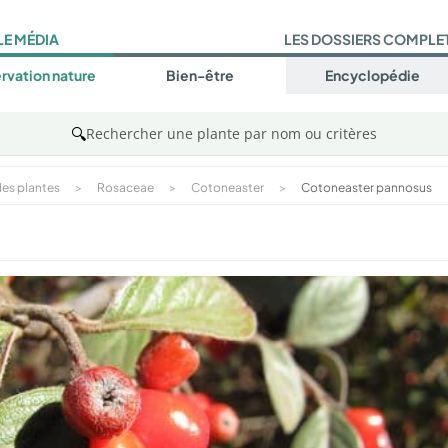
LE MÉDIA
LES DOSSIERS COMPLE
rvation nature
Bien-être
Encyclopédie
🔍
Rechercher une plante par nom ou critères
es plantes
>
Rosaceae
>
Cotoneaster
>
Cotoneaster pannosus