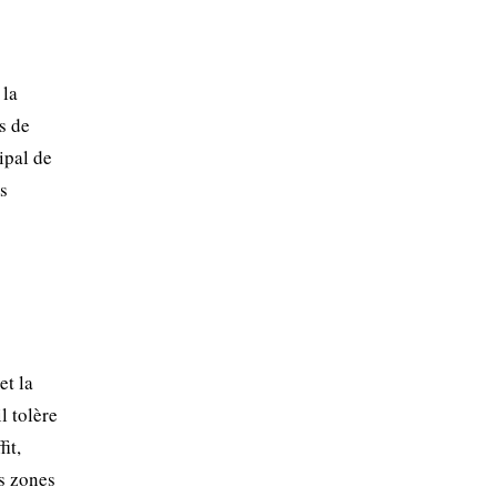
 la
s de
ipal de
s
et la
l tolère
it,
es zones