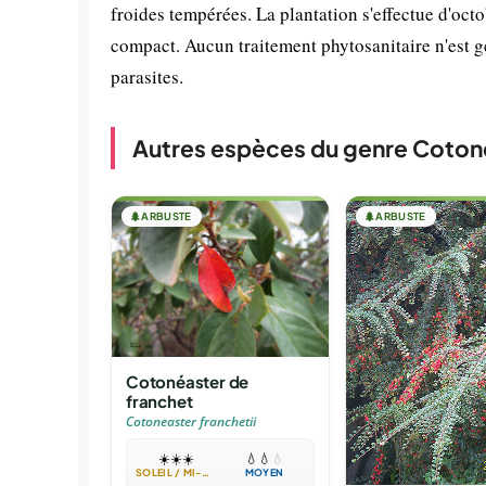
froides tempérées. La plantation s'effectue d'octo
compact. Aucun traitement phytosanitaire n'est gé
parasites.
Autres espèces du genre Coton
🌲
ARBUSTE
🌲
ARBUSTE
Cotonéaster de
franchet
Cotoneaster franchetii
☀️
☀️
☀️
💧
💧
💧
SOLEIL / MI-OMBRE
MOYEN